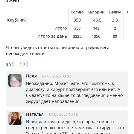
Ужин
Кол-во
Калории
Белки
Жи
Клубника
350
143.5
2.8
1.
Итого
350
143
2
1
Итого за день
3225
1356
80
4
Чтобы увидеть отчеты по питанию и график веса,
необходимо
войти
.
5
3
Неля
04.06.2026 03:32
Неожиданно. Может быть, это симптомы к
диагнозу, и хирург подтвердит его или нет. А
бывает, что на какие-то обследования именно
хирург дает направления.
Наталья
04.06.2026 10:18
Неля
, дав том то и дело, что вроде ничего
сверх тревожного я не заметила, а хирург - это
"резать", я мне в 75 лет резать - чревато.