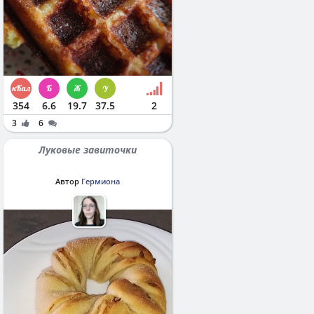
354
6.6
19.7
37.5
2
3
6
Луковые завиточки
Автор
Гермиона