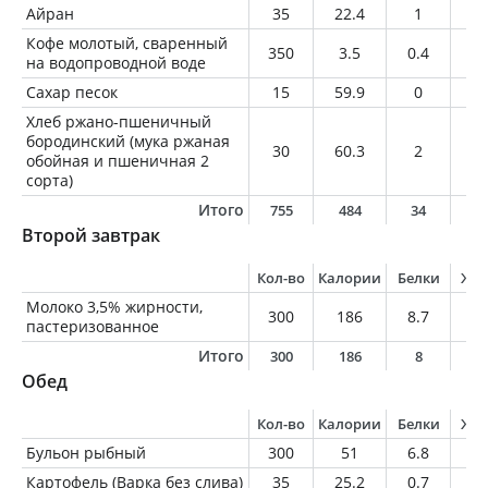
Айран
35
22.4
1
1.
Кофе молотый, сваренный
350
3.5
0.4
0.
на водопроводной воде
Сахар песок
15
59.9
0
0
Хлеб ржано-пшеничный
бородинский (мука ржаная
30
60.3
2
0.
обойная и пшеничная 2
сорта)
Итого
755
484
34
1
Второй завтрак
Кол-во
Калории
Белки
Жи
Молоко 3,5% жирности,
300
186
8.7
10
пастеризованное
Итого
300
186
8
1
Обед
Кол-во
Калории
Белки
Жи
Бульон рыбный
300
51
6.8
2.
Картофель (Варка без слива)
35
25.2
0.7
0.