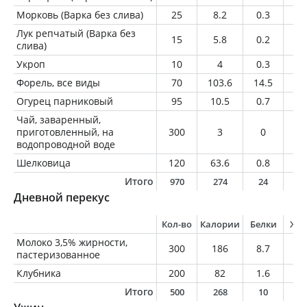
Морковь (Варка без слива)
25
8.2
0.3
0
Лук репчатый (Варка без
15
5.8
0.2
0
слива)
Укроп
10
4
0.3
0.
Форель, все виды
70
103.6
14.5
4.
Огурец парниковый
95
10.5
0.7
0.
Чай, заваренный,
приготовленный, на
300
3
0
0
водопроводной воде
Шелковица
120
63.6
0.8
0.
Итого
970
274
24
7
Дневной перекус
Кол-во
Калории
Белки
Жи
Молоко 3,5% жирности,
300
186
8.7
10
пастеризованное
Клубника
200
82
1.6
0.
Итого
500
268
10
1