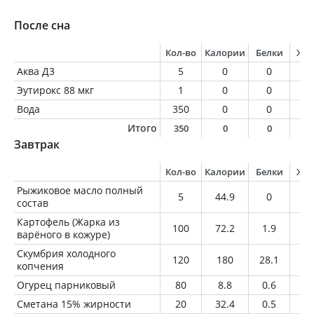
После сна
Кол-во
Калории
Белки
Жи
Аква Д3
5
0
0
0
Эутирокс 88 мкг
1
0
0
0
Вода
350
0
0
0
Итого
350
0
0
0
Завтрак
Кол-во
Калории
Белки
Жи
Рыжиковое масло полный
5
44.9
0
5
состав
Картофель (Жарка из
100
72.2
1.9
0.
варёного в кожуре)
Скумбрия холодного
120
180
28.1
7.
копчения
Огурец парниковый
80
8.8
0.6
0.
Сметана 15% жирности
20
32.4
0.5
3