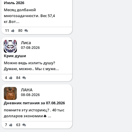
Июль 2026
Месяц долбаной
многозадачности. Вес 57,4
кг.Вот...
11
80
Лиса
07-08-2026
Крик души
Можно ведь излить душу?
Думаю, можно.. Мы с муже...
4
84
ЛАНА
08-08-2026
Дневник питания за 07.08.2026
помните эту историю¿? . 40 тыс
долларов экономии🔥 ...
7
63