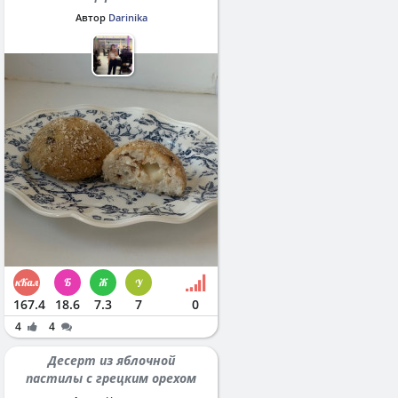
Автор
Darinika
167.4
18.6
7.3
7
0
4
4
Десерт из яблочной
пастилы с грецким орехом