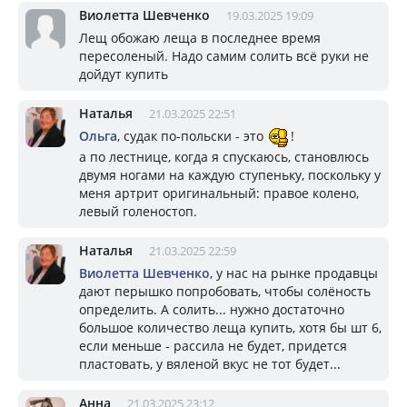
Виолетта Шевченко
19.03.2025 19:09
Лещ обожаю леща в последнее время
пересоленый. Надо самим солить всё руки не
дойдут купить
Наталья
21.03.2025 22:51
Ольга
, судак по-польски - это
!
а по лестнице, когда я спускаюсь, становлюсь
двумя ногами на каждую ступеньку, поскольку у
меня артрит оригинальный: правое колено,
левый голеностоп.
Наталья
21.03.2025 22:59
Виолетта Шевченко
, у нас на рынке продавцы
дают перышко попробовать, чтобы солёность
определить. А солить... нужно достаточно
большое количество леща купить, хотя бы шт 6,
если меньше - рассила не будет, придется
пластовать, у вяленой вкус не тот будет...
Анна
21.03.2025 23:12