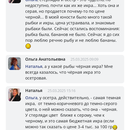
недоступно, почти как их же икра... Хоть она и
серая, но продается почему-то по цене
черной... В моей юности было много такой
рыбки и икры, цена устраивала, и знакомые
рыбаки были. Сейчас остались воспоминания:
рыбка была, бананов не было. Сейчас я до сих
пор люблю речню рыбу и не люблю бананы.
Ольга Анатольевна
25.03.2025 09:09
Наталья
, а у какоё рыбы чёрная икра? Мне
всегда казалось, что чёрная икра это
осетровая.
Наталья
25.03.2025 15:16
Ольга
, у осетра, действительно, - самая темная
икра, от темно-коричневого до темно-серого
цвета, о ней можно сказать, что она - черная.
У стерляди цвет ближе к серому, чем к
черному, и это самая бюджетная икра (если
можно так сказать о цене 3-4 тыс. за 100 гр