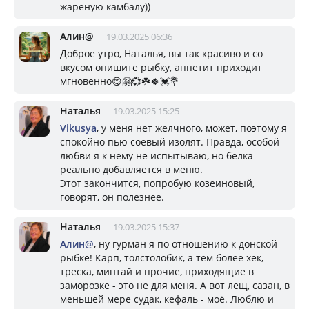
жареную камбалу))
Алин@
19.03.2025 06:36
Доброе утро, Наталья, вы так красиво и со
вкусом опишите рыбку, аппетит приходит
мгновенно😋🤗💞☘️🍀💓💐
Наталья
19.03.2025 15:25
Vikusya
, у меня нет желчного, может, поэтому я
спокойно пью соевый изолят. Правда, особой
любви я к нему не испытываю, но белка
реально добавляется в меню.
Этот закончится, попробую козеиновый,
говорят, он полезнее.
Наталья
19.03.2025 15:37
Алин@
, ну гурман я по отношению к донской
рыбке! Карп, толстолобик, а тем более хек,
треска, минтай и прочие, приходящие в
заморозке - это не для меня. А вот лещ, сазан, в
меньшей мере судак, кефаль - моё. Люблю и