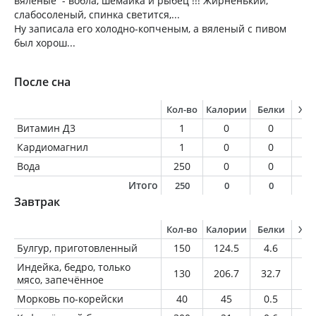
вяленые - вобла, шемайка и рыбец !!! Жирненький,
слабосоленый, спинка светится,...
Ну записала его холодно-копченым, а вяленый с пивом
был хорош...
После сна
Кол-во
Калории
Белки
Жи
Витамин Д3
1
0
0
0
Кардиомагнил
1
0
0
0
Вода
250
0
0
0
Итого
250
0
0
0
Завтрак
Кол-во
Калории
Белки
Жи
Булгур, приготовленный
150
124.5
4.6
0.
Индейка, бедро, только
130
206.7
32.7
8.
мясо, запечённое
Морковь по-корейски
40
45
0.5
3.