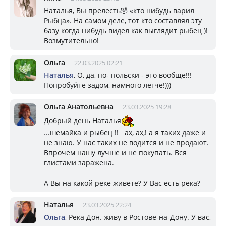
Наталья, Вы прелесть🤣 «кто нибудь варил
Рыбца». На самом деле, тот кто составлял эту
базу когда нибудь видел как выглядит рыбец )!
Возмутительно!
Ольга
22.03.2025 02:21
Наталья
, О, да, по- польски - это вообще!!!
Попробуйте задом, намного легче!)))
Ольга Анатольевна
23.03.2025 19:28
Добрый день Наталья
...шемайка и рыбец !! ах, ах,! а я таких даже и
не знаю. У нас таких не водится и не продают.
Впрочем нашу лучше и не покупать. Вся
глистами заражена.
А Вы на какой реке живёте? У Вас есть река?
Наталья
23.03.2025 22:24
Ольга
, Река Дон. живу в Ростове-на-Дону. У вас,