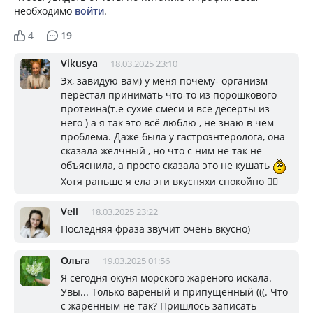
необходимо
войти
.
4
19
Vikusya
18.03.2025 23:10
Эх, завидую вам) у меня почему- организм
перестал принимать что-то из порошкового
протеина(т.е сухие смеси и все десерты из
него ) а я так это всё люблю , не знаю в чем
проблема. Даже была у гастроэнтеролога, она
сказала желчный , но что с ним не так не
объяснила, а просто сказала это не кушать
Хотя раньше я ела эти вкусняхи спокойно 🤷‍♀️
Vell
18.03.2025 23:22
Последняя фраза звучит очень вкусно)
Ольга
19.03.2025 01:56
Я сегодня окуня морского жареного искала.
Увы... Только варёный и припущенный (((. Что
с жаренным не так? Пришлось записать