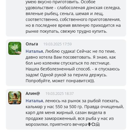
умею вкусно приготовить. Особое
удовольствие - слабосоленая донская селедка,
вяленые рыбец, сеньга, шемая и лещ,
соответственно, собственного приготовления,
но в последнее время вяленую приходится на
рынке покупать, свежую трудно купить.
Ольга
19.03.2025 17:59
Наталья
, Люблю судака! Сейчас не по теме,
давно хотела Вам посоветовать. Я знаю, как
бол ьно коленям спускаться по лестнице.
Нашла безболезненный способ. - я спускаюсь
задом! Одной рукой за перила держусь.
Попробуйте, может понравится))).
Алин@
19.03.2025 18:37
Наталья
, ленюсь на рынок за рыбой поехать,
кальмар у нас 550 за 500 гр. Правда очищеный,
карп для меня жирный, сазан видела в
продаже замороженный, вся рыба у нас из
морозилки, приятного вечера🪻💞🤗