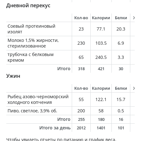
Дневной перекус
Кол-во
Калории
Белки
Жи
Соевый протеиновый
23
77.1
20.3
0.
изолят
Молоко 1,5% жирности,
230
103.5
6.9
3.
стерилизованное
трубочка с белковым
65
240.5
3.3
1
кремом
Итого
318
421
30
1
Ужин
Кол-во
Калории
Белки
Жи
Рыбец азово-черноморский
55
122.1
15.7
6.
холодного копчения
Пиво, светлое, 3,9% об.
200
58
0.5
0
Итого
255
180
16
6
Итого за день
2012
1401
101
5
Чтобы увидеть отчеты по питанию и график веса,