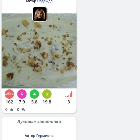
Автор
Надежда
162
7.9
5.8
19.8
3
0
0
Луковые завиточки
Автор
Гермиона