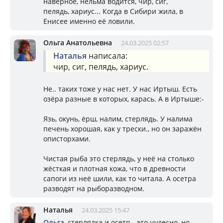
наверное, нельма водится, чир, сиг,
пелядь, хариус... Когда в Сибири жила, в
Енисее именно её ловили.
Ольга Анатольевна
24.03.2025 02:57
Наталья
написала:
чир, сиг, пелядь, хариус.
Не.. таких тоже у нас нет. У нас Иртыш. Есть
озёра разные в которых, карась. А в Иртыше:-
Язь, окунь, ёрш, налим, стерлядь. У налима
печень хорошая, как у трески., но он заражён
описторхами.
Чистая рыба это стерлядь, у неё на столько
жёсткая и плотная кожа, что в древности
сапоги из неё шили, как то читала. А осетра
разводят на рыборазводном.
Наталья
24.03.2025 15:47
Ольга
, стерлядка и осетр - это чудесно, но