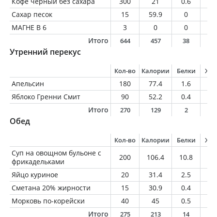
Кофе чёрный без сахара
300
21
0.6
1.
Сахар песок
15
59.9
0
0
МАГНЕ В 6
3
0
0
0
Итого
644
457
38
1
Утренний перекус
Кол-во
Калории
Белки
Жи
Апельсин
180
77.4
1.6
0.
Яблоко Гренни Смит
90
52.2
0.4
0.
Итого
270
129
2
0
Обед
Кол-во
Калории
Белки
Жи
Суп на овощном бульоне с
200
106.4
10.8
4
фрикадельками
Яйцо куриное
20
31.4
2.5
2.
Сметана 20% жирности
15
30.9
0.4
3
Морковь по-корейски
40
45
0.5
3.
Итого
275
213
14
1