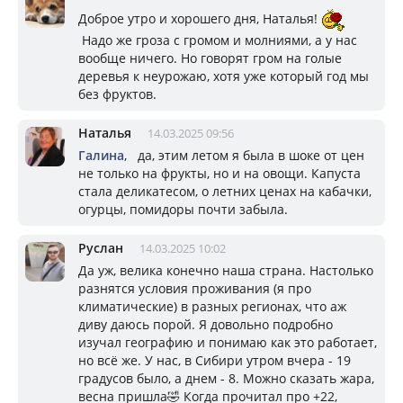
Доброе утро и хорошего дня, Наталья!
Надо же гроза с громом и молниями, а у нас
вообще ничего. Но говорят гром на голые
деревья к неурожаю, хотя уже который год мы
без фруктов.
Наталья
14.03.2025 09:56
Галина
, да, этим летом я была в шоке от цен
не только на фрукты, но и на овощи. Капуста
стала деликатесом, о летних ценах на кабачки,
огурцы, помидоры почти забыла.
Руслан
14.03.2025 10:02
Да уж, велика конечно наша страна. Настолько
разнятся условия проживания (я про
климатические) в разных регионах, что аж
диву даюсь порой. Я довольно подробно
изучал географию и понимаю как это работает,
но всё же. У нас, в Сибири утром вчера - 19
градусов было, а днем - 8. Можно сказать жара,
весна пришла🤣 Когда прочитал про +22,