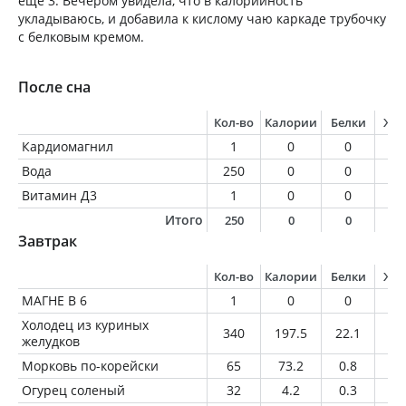
еще 3. Вечером увидела, что в калорийность
укладываюсь, и добавила к кислому чаю каркаде трубочку
с белковым кремом.
После сна
Кол-во
Калории
Белки
Жи
Кардиомагнил
1
0
0
0
Вода
250
0
0
0
Витамин Д3
1
0
0
0
Итого
250
0
0
0
Завтрак
Кол-во
Калории
Белки
Жи
МАГНЕ В 6
1
0
0
0
Холодец из куриных
340
197.5
22.1
10
желудков
Морковь по-корейски
65
73.2
0.8
5.
Огурец соленый
32
4.2
0.3
0