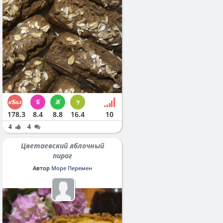
178.3
8.4
8.8
16.4
10
4
4
Цветаевский яблочный
пирог
Автор
Море Перемен