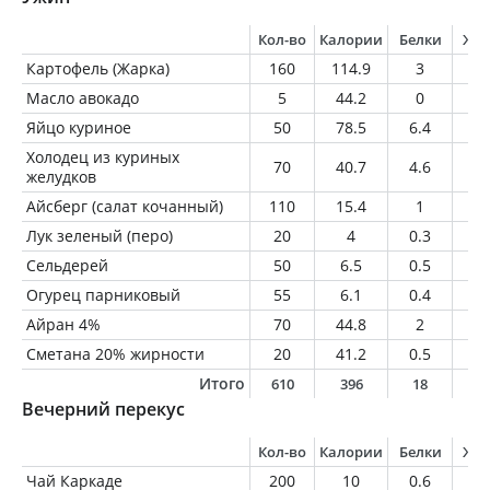
Кол-во
Калории
Белки
Жи
Картофель (Жарка)
160
114.9
3
0.
Масло авокадо
5
44.2
0
5
Яйцо куриное
50
78.5
6.4
5.
Холодец из куриных
70
40.7
4.6
2.
желудков
Айсберг (салат кочанный)
110
15.4
1
0.
Лук зеленый (перо)
20
4
0.3
0
Сельдерей
50
6.5
0.5
0.
Огурец парниковый
55
6.1
0.4
0.
Айран 4%
70
44.8
2
2.
Сметана 20% жирности
20
41.2
0.5
4
Итого
610
396
18
2
Вечерний перекус
Кол-во
Калории
Белки
Жи
Чай Каркаде
200
10
0.6
0