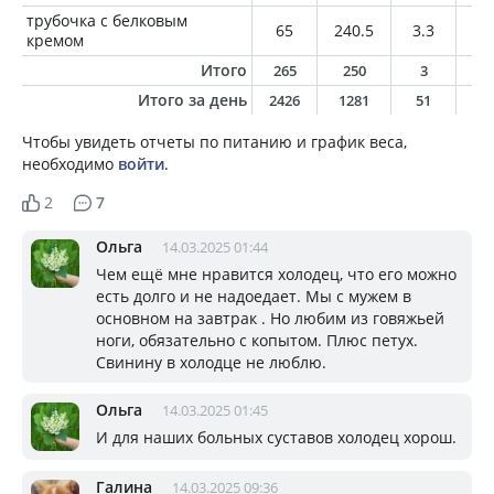
трубочка с белковым
65
240.5
3.3
1
кремом
Итого
265
250
3
1
Итого за день
2426
1281
51
6
Чтобы увидеть отчеты по питанию и график веса,
необходимо
войти
.
2
7
Ольга
14.03.2025 01:44
Чем ещё мне нравится холодец, что его можно
есть долго и не надоедает. Мы с мужем в
основном на завтрак . Но любим из говяжьей
ноги, обязательно с копытом. Плюс петух.
Свинину в холодце не люблю.
Ольга
14.03.2025 01:45
И для наших больных суставов холодец хорош.
Галина
14.03.2025 09:36