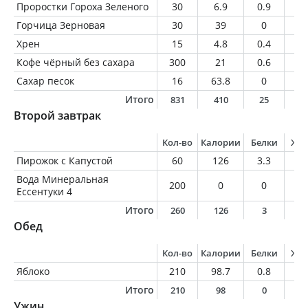
Проростки Гороха Зеленого
30
6.9
0.9
0.
Горчица Зерновая
30
39
0
3.
Хрен
15
4.8
0.4
0.
Кофе чёрный без сахара
300
21
0.6
1.
Сахар песок
16
63.8
0
0
Итого
831
410
25
2
Второй завтрак
Кол-во
Калории
Белки
Жи
Пирожок с Капустой
60
126
3.3
4.
Вода Минеральная
200
0
0
0
Ессентуки 4
Итого
260
126
3
4
Обед
Кол-во
Калории
Белки
Жи
Яблоко
210
98.7
0.8
0.
Итого
210
98
0
0
Ужин