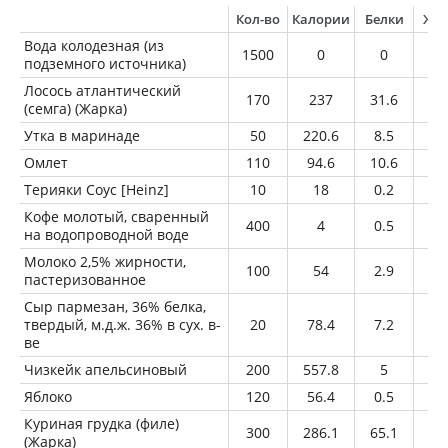
Кол-во
Калории
Белки
Жи
Вода колодезная (из
1500
0
0
0
подземного источника)
Лосось атлантический
170
237
31.6
12
(семга) (Жарка)
Утка в маринаде
50
220.6
8.5
19
Омлет
110
94.6
10.6
4.
Терияки Соус [Heinz]
10
18
0.2
0
Кофе молотый, сваренный
400
4
0.5
0.
на водопроводной воде
Молоко 2,5% жирности,
100
54
2.9
2.
пастеризованное
Сыр пармезан, 36% белка,
твердый, м.д.ж. 36% в сух. в-
20
78.4
7.2
5
ве
Чизкейк апельсиновый
200
557.8
5
4
Яблоко
120
56.4
0.5
0.
Куриная грудка (филе)
300
286.1
65.1
2.
(Жарка)