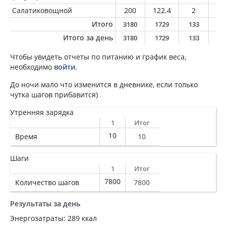
Салатиковощной
200
122.4
2
9.
Итого
3180
1729
133
10
Итого за день
3180
1729
133
10
Чтобы увидеть отчеты по питанию и график веса,
необходимо
войти
.
До ночи мало что изменится в дневнике, если только
чутка шагов прибавится)
Утренняя зарядка
1
Итог
10
Время
10
Шаги
1
Итог
7800
Количество шагов
7800
Результаты за день
Энергозатраты: 289 ккал