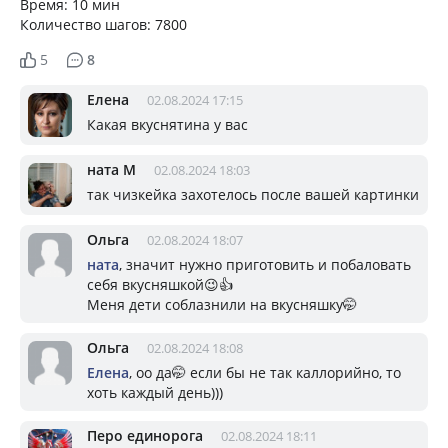
Время: 10 мин
Количество шагов: 7800
5
8
Елена
02.08.2024 17:15
Какая вкуснятина у вас
ната М
02.08.2024 18:03
так чизкейка захотелось после вашей картинки
Ольга
02.08.2024 18:07
ната
, значит нужно приготовить и побаловать
себя вкусняшкой😉👍
Меня дети соблазнили на вкусняшку🤭
Ольга
02.08.2024 18:08
Елена
, оо да🤭 если бы не так каллорийно, то
хоть каждый день)))
Перо единорога
02.08.2024 18:11