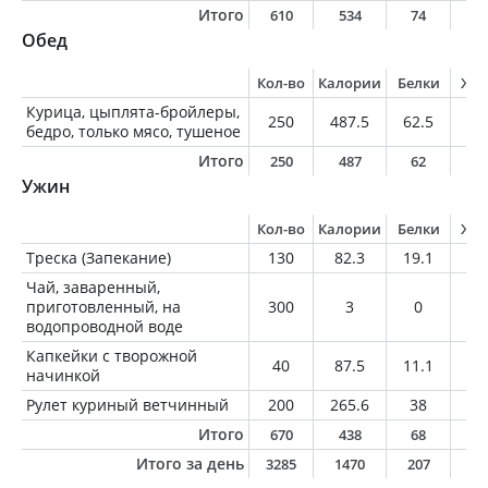
Итого
610
534
74
1
Обед
Кол-во
Калории
Белки
Жи
Курица, цыплята-бройлеры,
250
487.5
62.5
24
бедро, только мясо, тушеное
Итого
250
487
62
2
Ужин
Кол-во
Калории
Белки
Жи
Треска (Запекание)
130
82.3
19.1
0.
Чай, заваренный,
приготовленный, на
300
3
0
0
водопроводной воде
Капкейки с творожной
40
87.5
11.1
3.
начинкой
Рулет куриный ветчинный
200
265.6
38
1
Итого
670
438
68
1
Итого за день
3285
1470
207
5