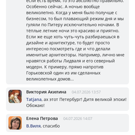
если есть время, то это абсолютно правильно.
Особенно сейчас. А ночью вообще
великолепно. Когда у меня было получше с
бизнесом, то был плавающий режим дня и мы
гуляли по Питеру исключительно ночами. В
тёплые летние ночи это красиво и приятно.
Если же еще хоть чуть-чуть разбираешься в
дизайне и архитектуре, то будет просто
интересно посмотреть где и что делали
именитые архитекторы. Например, лично мне
нравятся работы Лидваля и его северный
модерн. К примеру, прямо напротив
Горьковской один из им сделанных
великолепных домов...
Виктория Акилина
04.07.2026 13:57
Tatjana
, ах этот Петербург! Дитя великой эпохи!
Обожаю!
Елена Петрова
04.07.2026 14:07
В.Виля
, спасибо