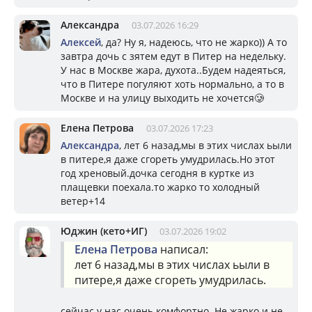
Александра
03.07.2026 16:29
Алексей
, да? Ну я, надеюсь, что не жарко)) А то
завтра дочь с зятем едут в Питер на недельку.
У нас в Москве жара, духота..Будем надеяться,
что в Питере погуляют хоть нормально, а то в
Москве и на улицу выходить не хочется🥲
Елена Петрова
03.07.2026 17:23
Александра
, лет 6 назад,мы в этих числах ьыли
в питере,я даже сгореть умудрилась.Но этот
год хреновый.дочка сегодня в куртке из
плащевки поехала.то жарко то холодный
ветер+14
Юджин (кето+ИГ)
03.07.2026 19:02
Елена Петрова
написал:
лет 6 назад,мы в этих числах ьыли в
питере,я даже сгореть умудрилась.
сейчас у нас очень комфортно. Не жарко и не