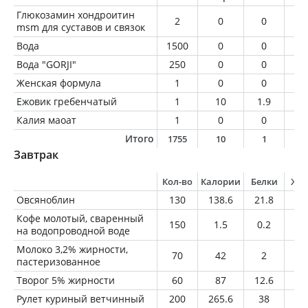
Глюкозамин хондроитин
2
0
0
0
msm для суставов и связок
Вода
1500
0
0
0
Вода "GORJI"
250
0
0
0
Женская формула
1
0
0
0
Ежовик гребенчатый
1
10
1.9
0.
Калия маоат
1
0
0
0
Итого
1755
10
1
0
Завтрак
Кол-во
Калории
Белки
Жи
Овсяноблин
130
138.6
21.8
1.
Кофе молотый, сваренный
150
1.5
0.2
0
на водопроводной воде
Молоко 3,2% жирности,
70
42
2
2.
пастеризованное
Творог 5% жирности
60
87
12.6
3
Рулет куриный ветчинный
200
265.6
38
1