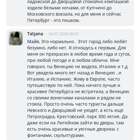
ладожской до Дворцовой спокойно компашкой
ходили белыми ночами, от Купчино до
Московского вокзала, но для меня и сейчас
Петербург - это пешком.
Tatjana
04.07.2026 09:37
Майя
, Это нормально . Этот город либо любят
безумно, либо нет. Я отношусь к первым. Для
меня он прекрасен в любое время года и суток,
при любой погоде и в любом обличи. Мне
говорил, ты Венецию не видела, Италию и т.д
Вот увидела много лет назад и Венецию , и
Италию, и Испанию. Живу в Европе, часто
путешествую по ней. Пока ничего лучше и
красивее Петербурга не встретила, а Венецию
со своими вонючими каналами и рядом не
стояла. Просто очень часто туристы дальше
Невского и Дворцовой не уходят, а есть ещё
Петроградка, Крестовский, парк 300 летия. Да
даже если на Литейном зайти во дворы, там
есть очень красивые и уютные дворики, с
фонтанами, скульптурами.