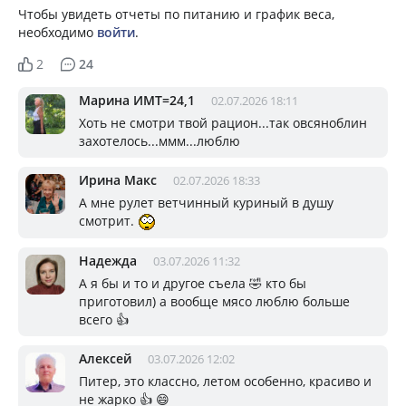
Чтобы увидеть отчеты по питанию и график веса,
необходимо
войти
.
2
24
Марина ИМТ=24,1
02.07.2026 18:11
Хоть не смотри твой рацион...так овсяноблин
захотелось...ммм...люблю
Ирина Макс
02.07.2026 18:33
А мне рулет ветчинный куриный в душу
смотрит.
Надежда
03.07.2026 11:32
А я бы и то и другое съела 🤣 кто бы
приготовил) а вообще мясо люблю больше
всего 👍
Алексей
03.07.2026 12:02
Питер, это классно, летом особенно, красиво и
не жарко 👍 😄