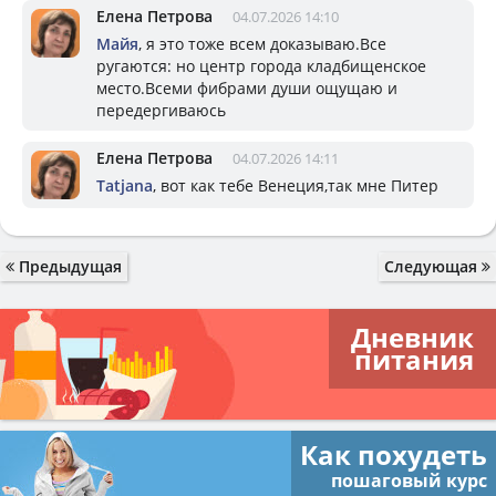
Елена Петрова
04.07.2026 14:10
Майя
, я это тоже всем доказываю.Все
ругаются: но центр города кладбищенское
место.Всеми фибрами души ощущаю и
передергиваюсь
Елена Петрова
04.07.2026 14:11
Tatjana
, вот как тебе Венеция,так мне Питер
Предыдущая
Следующая
Дневник
питания
Как похудеть
пошаговый курс