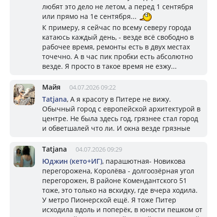
любят это дело не летом, а перед 1 сентября
или прямо на 1е сентября...
К примеру, я сейчас по всему северу города
катаюсь каждый день, - везде всё свободно в
рабочее время, ремонты есть в двух местах
точечно. А в час пик пробки есть абсолютно
везде. Я просто в такое время не езжу...
Майя
04.07.2026 09:22
Tatjana
, А я красоту в Питере не вижу.
Обычный город с европейской архитектурой в
центре. Не была здесь год, грязнее стал город
и обветшалей что ли. И окна везде грязные
Tatjana
04.07.2026 09:29
Юджин (кето+ИГ)
, парашютная- Новикова
перегорожена, Королёва - долгоозёрная угол
перегорожен, В районе Комендантского 51
тоже, это только на вскидку, где вчера ходила.
У метро Пионерской ещё. Я тоже Питер
исходила вдоль и поперёк, в юности пешком от