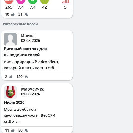
265
7.4
7.4
42
5
10
21
Интересные блоги
Ирина
02-08-2026
Рисовый завтрак для
выведения солей
Рис – природный абсорбент,
который впитывает в себ...
2
139
Марусичка
01-08-2026
Июль 2026
Месяц долбаной
многозадачности. Вес 57,4
кг.Вот...
11
80