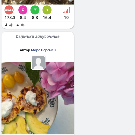
178.3
8.4
8.8
16.4
10
4
4
Сырники закусочные
Автор
Море Перемен