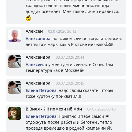
холодно, солнце палит умеренно, иногда
дождик освежает. Мне такое лично нравится...
Алексей
03.07.2026 20:12
Александра
, во всяком случае когда я там жил,
летом там жары как в Ростове не было👍😄
Александра
03.07.2026 20:44
Алексей
, а у меня дети сейчас в Сочи. Там
температура как в Москве😄
Александра
03.07.2026 20:45
Елена Петрова
, надо своим сказать, чтобы
тоже курточку прихватили!
В.Виля - ?¡!! помехи нё мо́и
04.07.2026 00:10
Елена Петрова
, Приятно и́ тебе само́й 🌹
о́тдохну́тъ после рабо́ты́ и беґотни́ , тепло
проведя́ времешко в родной ко́мпании 🤗.