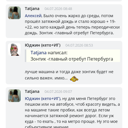
Tatjana
04.07.2026 08:48
Алексей
, Было очень жарко до среды, потом
прошёл затяжной дождь и стало хорошо + 19-
+22, но зато каждый день теперь переодически
дождь. Зонтик -главный отребут Петербурга.
Юджин (кето+ИГ)
04.07.2026 08:53
Tatjana
написал:
Зонтик -главный отребут Петербурга
лучше машина и тогда даже зонтик будет не
сильно важен. имхо...
Tatjana
04.07.2026 09:07
Юджин (кето+ИГ)
, ну для меня Петербург это
пешком или на автобусе, чтоб красоту видеть, а
на машине такие пробки, как всегда летом
начинается затяжной ремонт дорог. Если уж
куда - то ехать , то на метро проще. Ну это мое
субъективное мнение.