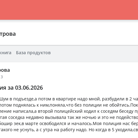
трова
книга
База продуктов
рова
13
я за 03.06.2026
Шум в подъезде,а потом в квартире надо мной, разбудили в 2 ч
,потом поднялась к ним,поняла,что без полиции не обойтись.По
вление написала,а второй полицейский ходил к соседям беседу 
угая соседка недавно вызывала так же ночью и это не подейство
бошир зек,в марте освободился и началось.Моя полиция нас бер
акого не уснуть, а с утра на работу надо. Но когда в 5 уходила,с