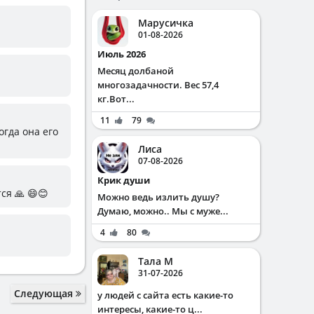
Марусичка
01-08-2026
Июль 2026
Месяц долбаной
многозадачности. Вес 57,4
кг.Вот...
11
79
огда она его
Лиса
07-08-2026
Крик души
ся 🙏 😄😊
Можно ведь излить душу?
Думаю, можно.. Мы с муже...
4
80
Тала М
31-07-2026
Следующая
у людей с сайта есть какие-то
интересы, какие-то ц...