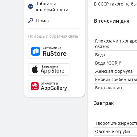
Таблицы
В СССР такого не б
калорийности
Поиск
В течении дня
Помощь и обратная связь
Глюкозамин хондро
связок
Вода
Вода "GORJI"
Женская формула
Ежовик гребенчат
Бета-аланин
Завтрак
Творог 2% жирност
Овсяные отруби