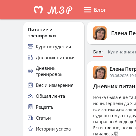
Блог
Питание и
Елена Пе
тренировки
Курс похудения
Блог
Кулинарная 
Дневник питания
Дневник
Елена Пет
тренировок
03.06.2026 19:
Вес и измерения
Дневник питани
Общая лента
Ночка была ещё та.
ночи.Терпели до 3 
Рецепты
все затихли,но зая
судя по тому,что др
Статьи
напрасно.А ведь де
Естественно, после т
Истории успеха
началось.🤯