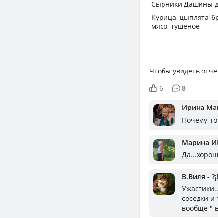
Сырники Дашины 
Курица, цыплята-бр
мясо, тушеное
Чтобы увидеть отче
6
8
Ирина Ма
Почему-то
Марина И
Да...хорош
В.Виля - ?
Ужастики..
соседки и 
вообще " 