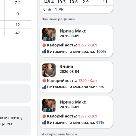
148.4
10.3
10.6
2.9
11
7.2
0
1
0
Лучшие рационы
12
Ирина Макс
47
2026-08-05
Калорийность:
1397 кКал
Витамины и минералы:
100%
Элина
2026-08-04
Калорийность:
1340 кКал
Витамины и минералы:
95%
Ирина Макс
2026-08-01
Калорийность:
1387 кКал
ашник жил у
Витамины и минералы:
97%
ица его
Интересные блоги