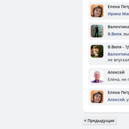
Елена Пет
Ирина Ма
Валентин
В.Виля
, в
В.Виля - ?
Валентин
не впускала
Алексей
Елена, не 
Елена Пет
Алексей
, 
Предыдущая