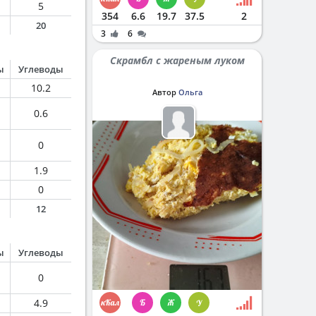
5
354
6.6
19.7
37.5
2
20
3
6
Скрамбл с жареным луком
ы
Углеводы
10.2
Автор
Ольга
0.6
0
1.9
0
12
ы
Углеводы
0
4.9