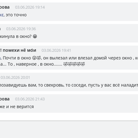
рова
03.06.2026 19:14
кс
, это точно
а
03.06.2026 19:36
ыкинула в окно? 😁
¡!! помехи нё мо́и
03.06.2026 19:41
а
, Почти в окно 😜🤣, он вылезал или влезал домой через окно , к
... То , наверное , в окно....... 🤣🤣🤣🤣🤣
03.06.2026 20:01
позавидуешь вам, то свекровь, то соседи, пусть у вас всё наладит
рова
03.06.2026 21:43
уже и не верится