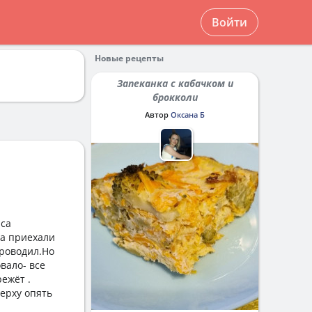
Войти
Новые рецепты
Запеканка с кабачком и
брокколи
Автор
Оксана Б
аса
ка приехали
проводил.Но
вало- все
ежёт .
верху опять