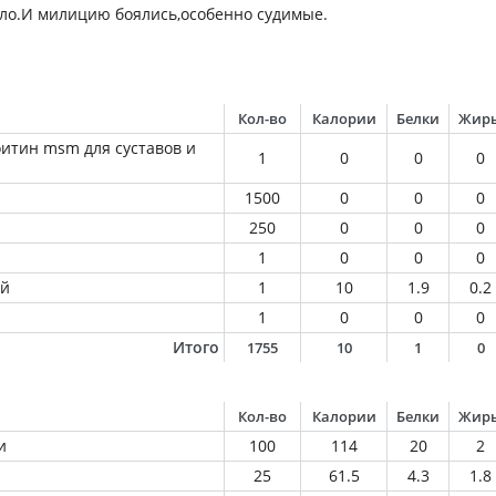
ыло.И милицию боялись,особенно судимые.
Кол-во
Калории
Белки
Жир
итин msm для суставов и
1
0
0
0
1500
0
0
0
250
0
0
0
1
0
0
0
ый
1
10
1.9
0.2
1
0
0
0
Итого
1755
10
1
0
Кол-во
Калории
Белки
Жир
и
100
114
20
2
25
61.5
4.3
1.8