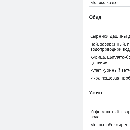
Молоко козье
Обед
Сырники Дашины 
Чай, заваренный, 
водопроводной вод
Курица, цыплята-бр
тушеное
Рулет куриный ве
Икра лещевая проб
Ужин
Кофе молотый, сва
воде
Молоко обезжиренн