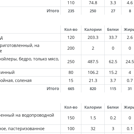
110
74.8
3.3
4.6
Итого
235
250
27
8
Кол-во
Калории
Белки
Жир
дд
120
203.3
33.7
2.6
приготовленный, на
200
2
0
0
е
ойлеры, бедро, только мясо,
250
487.5
62.5
24.5
тчинный
80
106.2
15.2
4
ойная, соленая
15
21.3
3.7
0.7
Итого
665
820
115
31
Кол-во
Калории
Белки
Жир
ренный на водопроводной
150
1.5
0.2
0
ое, пастеризованное
100
32
3
0.1