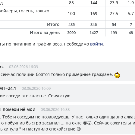
дд
85
144
23.9
1.9
ойлеры, голень, только
100
169
27.5
5.7
Итого
435
346
54
7
Итого за день
3090
1427
199
48
ты по питанию и график веса, необходимо
войти
.
кс
03.06.2026 16:09
 сейчас полиции боятся только примерные граждане.
МТ=24,1
03.06.2026 16:09
ие соседи это счастье. Сочувстую...
¡!! помехи нё мо́и
03.06.2026 16:38
. Тебе и соседям не позавидуешь. У нас только один давно алк
то побуянив быстро засыпал ... на окне 😜🤣. Сейчас сожительн
выкинула " и наступило спокойствие 😉