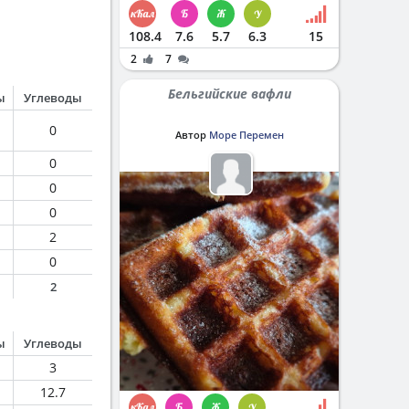
108.4
7.6
5.7
6.3
15
2
7
Бельгийские вафли
ы
Углеводы
0
Автор
Море Перемен
0
0
0
2
0
2
ы
Углеводы
3
12.7