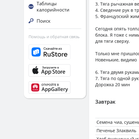
Таблицы
3. Тяга рычажная ве
калорийности
4. Сведение рук в т
5. Французский жим 
Поиск
Сегодня опять толп
блока. Я тоже с ни
Помощь и обратная связь
для тяги сверху.
Только мне пришлос
Новенькие, видимо
6. Тяга двумя рукам
7. Тяга по одной ру
Дорожка 20 мин
Завтрак
Семена чиа, сушен
Печенье Злаквиль
Хлеб пшеничный из