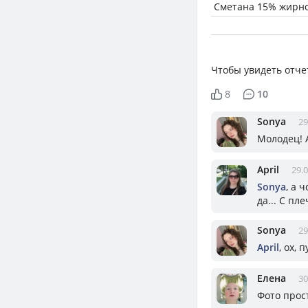
Сметана 15% жирн
Чтобы увидеть отче
8
10
Sonya
29
Молодец! А
April
29.0
Sonya
, а 
да... С п
Sonya
29
April
, ох, 
Елена
30
Фото прос