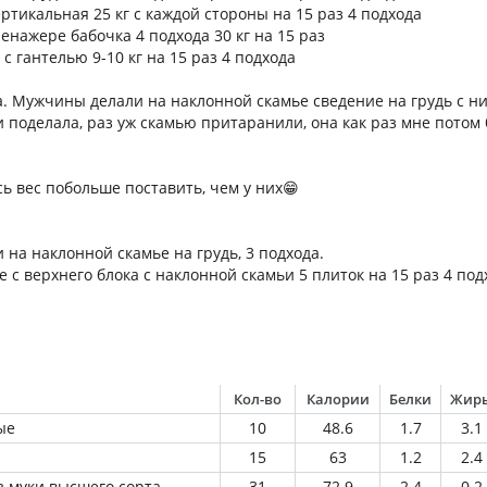
ртикальная 25 кг с каждой стороны на 15 раз 4 подхода
ренажере бабочка 4 подхода 30 кг на 15 раз
с гантелью 9-10 кг на 15 раз 4 подхода
а. Мужчины делали на наклонной скамье сведение на грудь с н
ми поделала, раз уж скамью притаранили, она как раз мне потом
ь вес побольше поставить, чем у них😁
и на наклонной скамье на грудь, 3 подхода.
ке с верхнего блока с наклонной скамьи 5 плиток на 15 раз 4 под
Кол-во
Калории
Белки
Жир
ые
10
48.6
1.7
3.1
15
63
1.2
2.4
 муки высшего сорта
31
72.9
2.4
0.2