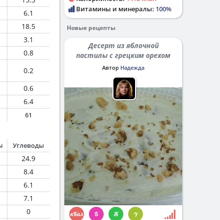
Витамины и минералы:
100%
6.1
18.5
Новые рецепты
3.1
Десерт из яблочной
0.8
пастилы с грецким орехом
Автор
Надежда
0.2
0.6
6.4
61
ы
Углеводы
24.9
8.4
6.1
7.1
0