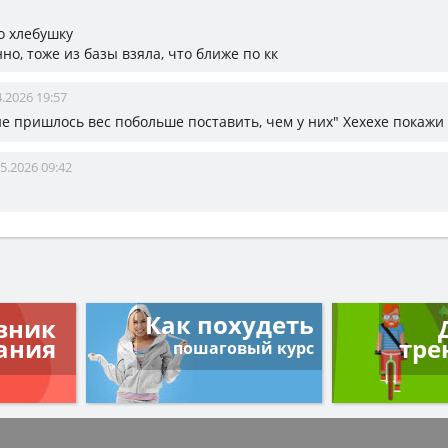
о хлебушку
нно, тоже из базы взяла, что ближе по кк
4.2026 19:57
не пришлось вес побольше поставить, чем у них" Хехехе покажи 
5.2026 09:42
Как похудеть
вник
ания
тре
пошаговый курс