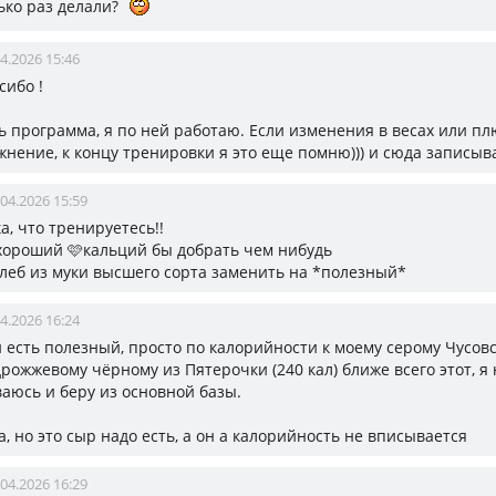
ько раз делали?
4.2026 15:46
асибо !
ть программа, я по ней работаю. Если изменения в весах или п
жнение, к концу тренировки я это еще помню))) и сюда записыв
.04.2026 15:59
, что тренируетесь!!
хороший 🩷кальций бы добрать чем нибудь
 хлеб из муки высшего сорта заменить на *полезный*
4.2026 16:24
 и есть полезный, просто по калорийности к моему серому Чусовс
дрожжевому чёрному из Пятерочки (240 кал) ближе всего этот, я 
аюсь и беру из основной базы.
, но это сыр надо есть, а он а калорийность не вписывается
.04.2026 16:29