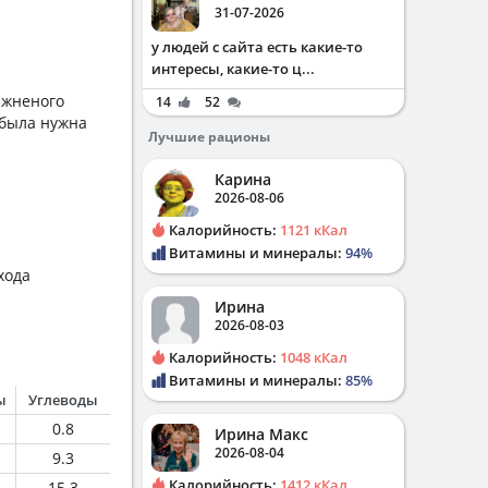
31-07-2026
у людей с сайта есть какие-то
интересы, какие-то ц...
ижненого
14
52
 была нужна
Лучшие рационы
Карина
2026-08-06
Калорийность:
1121 кКал
Витамины и минералы:
94%
хода
Ирина
2026-08-03
Калорийность:
1048 кКал
Витамины и минералы:
85%
ы
Углеводы
0.8
Ирина Макс
2026-08-04
9.3
Калорийность:
1412 кКал
15.3