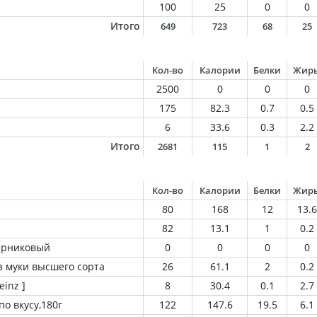
100
25
0
0
Итого
649
723
68
25
Кол-во
Калории
Белки
Жир
2500
0
0
0
175
82.3
0.7
0.5
6
33.6
0.3
2.2
Итого
2681
115
1
2
Кол-во
Калории
Белки
Жир
80
168
12
13.6
82
13.1
1
0.2
парниковый
0
0
0
0
 муки высшего сорта
26
61.1
2
0.2
inz ]
8
30.4
0.1
2.7
по вкусу,180г
122
147.6
19.5
6.1