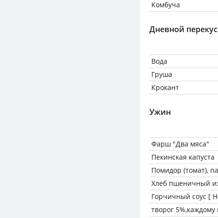
Комбуча
Дневной перекус
Вода
Груша
Крокант
Ужин
Фарш "Два мяса"
Пекинская капуста
Помидор (томат), 
Хлеб пшеничный из
Горчичный соус [ He
творог 5%,каждому 