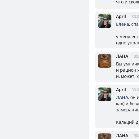
что и скол
April
30.0
Елена
, сп
у меня ес
одно упра
ЛАНА
30
Вы умничка
и рацион 
и, может,
April
30.0
ЛАНА
, он
кал) и без
заморачив
Кальций да
ЛАНА
30