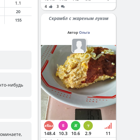
1.1
4
3
20
Скрамбл с жареным луком
155
Автор
Ольга
 что-нибудь
148.4
10.3
10.6
2.9
11
поминаете,