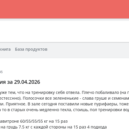
книга
База продуктов
36
я за 29.04.2026
уже тем, что на тренировку себя отвела. Плечо побаливало (на
 естесснно). Полосочки все зелененькие - слава груше и семенам
ли. Приятное. В зале сегодня поставили новые пурифаеры, тоже
а то в старых очень медленно текла, стоишь, пол тренировки во
авитроне 60/55/55/55 кг на 15 раз
на грудь 7.5 кг с каждой стороны на 15 раз 4 подхода