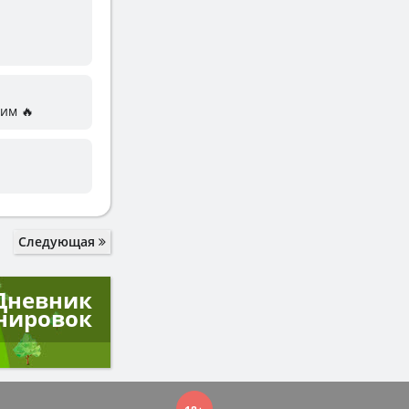
им 🔥
Следующая
Дневник
нировок