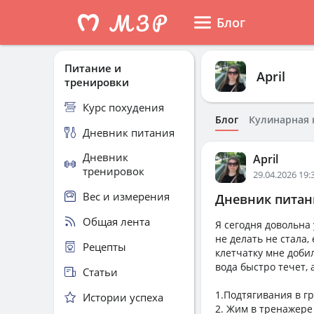
Блог
Питание и
April
тренировки
Курс похудения
Блог
Кулинарная 
Дневник питания
Дневник
April
тренировок
29.04.2026 19:
Вес и измерения
Дневник питани
Общая лента
Я сегодня довольна 
не делать не стала,
Рецепты
клетчатку мне доби
вода быстро течет, 
Статьи
1.Подтягивания в гр
Истории успеха
2. Жим в тренажере 