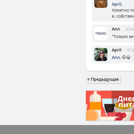
April
,
понятно п
я, собстве
Ann
30.0
"Только м
April
01.0
Ann
, 🤭😁
Предыдущая
Дне
пит