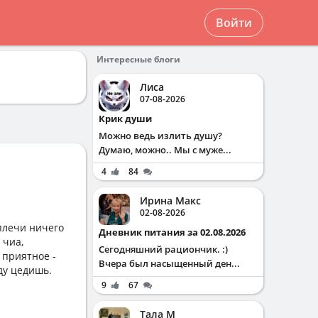
Войти
Интересные блоги
Лиса
07-08-2026
Крик души
Можно ведь излить душу?
Думаю, можно.. Мы с муже...
4
84
Ирина Макс
02-08-2026
 плечи ничего
Дневник питания за 02.08.2026
 чиа,
Сегодняшний рациончик. :)
 приятное -
Вчера был насыщенный ден...
ду цедишь.
9
67
Тала М