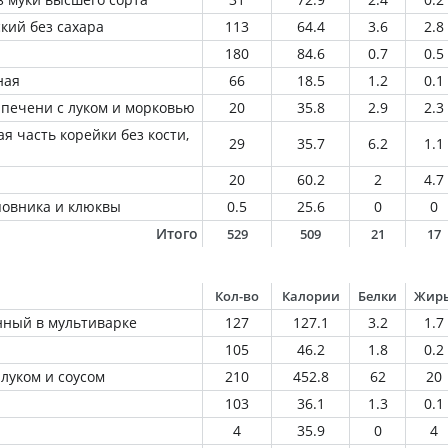
кий без сахара
113
64.4
3.6
2.8
180
84.6
0.7
0.5
ная
66
18.5
1.2
0.1
 печени с луком и морковью
20
35.8
2.9
2.3
я часть корейки без кости,
29
35.7
6.2
1.1
20
60.2
2
4.7
повника и клюквы
0.5
25.6
0
0
Итого
529
509
21
17
Кол-во
Калории
Белки
Жир
нный в мультиварке
127
127.1
3.2
1.7
105
46.2
1.8
0.2
луком и соусом
210
452.8
62
20
103
36.1
1.3
0.1
4
35.9
0
4