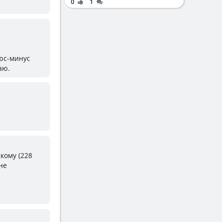
0
1
люс-минус
аю.
кому (228
не