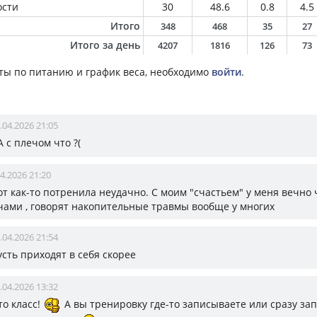
ости
30
48.6
0.8
4.5
Итого
348
468
35
27
Итого за день
4207
1816
126
73
ты по питанию и график веса, необходимо
войти
.
.04.2026 21:05
 с плечом что ?(
4.2026 21:20
чот как-то потренила неудачно. С моим "счастьем" у меня вечно
лечами , говорят накопительные травмы вообще у многих
.04.2026 21:54
пусть приходят в себя скорее
.04.2026 13:32
то класс!
А вы тренировку где-то записываете или сразу за