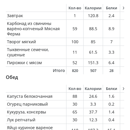
Кол-во
Калории
Белки
Жи
Завтрак
1
120.8
2.4
1.
Карбонад из свинины
варёно-копченый Мясная
59
88.5
8.9
5.
Ферма
Творог мягкий
100
85
7
5
Тыквенные семечки,
11
61.5
3.3
5.
сушеные
Пирожки с мясом
52
151.3
6.4
7.
Итого
820
507
28
2
Обед
Кол-во
Калории
Белки
Жи
Капуста белокочанная
88
24.6
1.6
0.
Огурец парниковый
30
3.3
0.2
0
Кукуруза, консервы
65
37.7
1.4
0.
Лук репчатый
30
12.3
0.4
0.
Яйцо куриное вареное