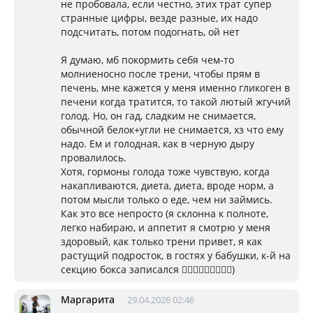
не пробовала, если честно, этих трат супер
странные цифры, везде разные, их надо
подсчитать, потом подогнать, ой нет
Я думаю, мб покормить себя чем-то
молниеносно после трени, чтобы прям в
печень, мне кажется у меня именно гликоген в
печени когда тратится, то такой лютый жгучий
голод. Но, он гад, сладким не снимается,
обычной белок+угли не снимается, хз что ему
надо. Ем и голодная, как в черную дыру
провалилось.
Хотя, гормоны голода тоже чувствую, когда
накапливаются, диета, диета, вроде норм, а
потом мысли только о еде, чем ни займись.
Как это все непросто (я склонна к полноте,
легко набираю, и аппетит я смотрю у меня
здоровый, как только трени привет, я как
растущий подросток, в гостях у бабушки, к-й на
секцию бокса записался 🤦🏼‍♀️🤦🏼‍♀️🤦🏼‍♀️)
Маргарита
29.04.2026 02:46