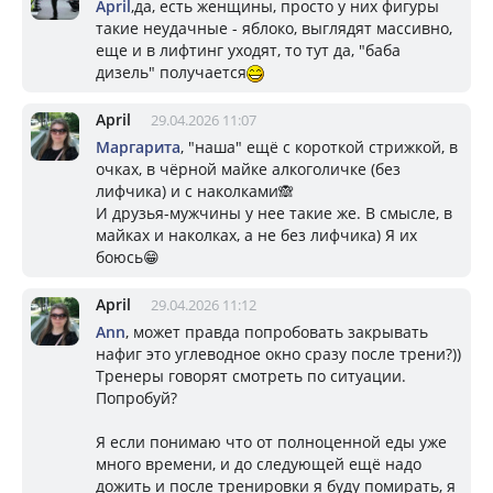
April
,да, есть женщины, просто у них фигуры
такие неудачные - яблоко, выглядят массивно,
еще и в лифтинг уходят, то тут да, "баба
дизель" получается
April
29.04.2026 11:07
Маргарита
, "наша" ещё с короткой стрижкой, в
очках, в чёрной майке алкоголичке (без
лифчика) и с наколками🙈
И друзья-мужчины у нее такие же. В смысле, в
майках и наколках, а не без лифчика) Я их
боюсь😁
April
29.04.2026 11:12
Ann
, может правда попробовать закрывать
нафиг это углеводное окно сразу после трени?))
Тренеры говорят смотреть по ситуации.
Попробуй?
Я если понимаю что от полноценной еды уже
много времени, и до следующей ещё надо
дожить и после тренировки я буду помирать, я