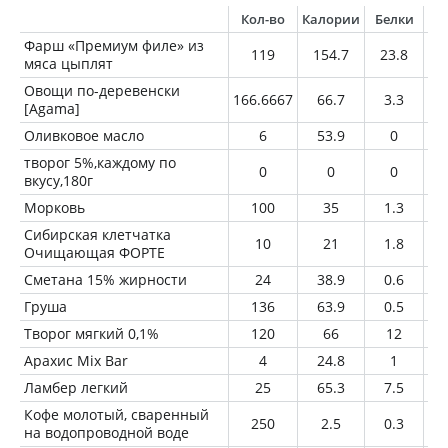
Кол-во
Калории
Белки
Ж
Фарш «Премиум филе» из
119
154.7
23.8
мяса цыплят
Овощи по-деревенски
166.6667
66.7
3.3
[Agama]
Оливковое масло
6
53.9
0
творог 5%,каждому по
0
0
0
вкусу,180г
Морковь
100
35
1.3
Сибирская клетчатка
10
21
1.8
Очищающая ФОРТЕ
Сметана 15% жирности
24
38.9
0.6
Груша
136
63.9
0.5
Творог мягкий 0,1%
120
66
12
Арахис Mix Bar
4
24.8
1
Ламбер легкий
25
65.3
7.5
Кофе молотый, сваренный
250
2.5
0.3
на водопроводной воде