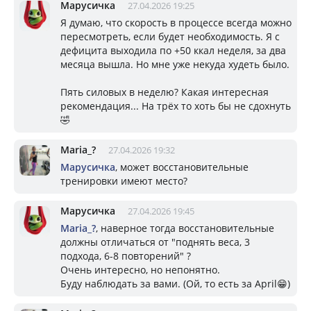
Марусичка
27.04.2026 19:25
Я думаю, что скорость в процессе всегда можно
пересмотреть, если будет необходимость. Я с
дефицита выходила по +50 ккал неделя, за два
месяца вышла. Но мне уже некуда худеть было.
Пять силовых в неделю? Какая интересная
рекомендация... На трёх то хоть бы не сдохнуть
🤣
Mariа_?
27.04.2026 19:32
Марусичка
, может восстановительные
тренировки имеют место?
Марусичка
27.04.2026 19:45
Mariа_?
, наверное тогда восстановительные
должны отличаться от "поднять веса, 3
подхода, 6-8 повторений" ?
Очень интересно, но непонятно.
Буду наблюдать за вами. (Ой, то есть за Аpril😁)