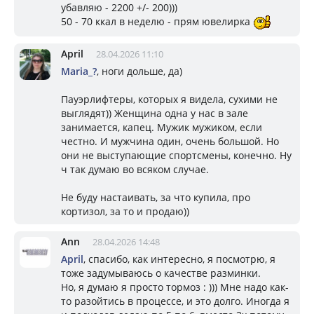
убавляю - 2200 +/- 200)))
50 - 70 ккал в неделю - прям ювелирка
April
28.04.2026 11:10
Mariа_?
, ноги дольше, да)
Пауэрлифтеры, которых я видела, сухими не
выглядят)) Женщина одна у нас в зале
занимается, капец. Мужик мужиком, если
честно. И мужчина один, очень большой. Но
они не выступающие спортсмены, конечно. Ну
ч так думаю во всяком случае.
Не буду настаивать, за что купила, про
кортизол, за то и продаю))
Ann
28.04.2026 14:48
April
, спасибо, как интересно, я посмотрю, я
тоже задумываюсь о качестве разминки.
Но, я думаю я просто тормоз : ))) Мне надо как-
то разойтись в процессе, и это долго. Иногда я