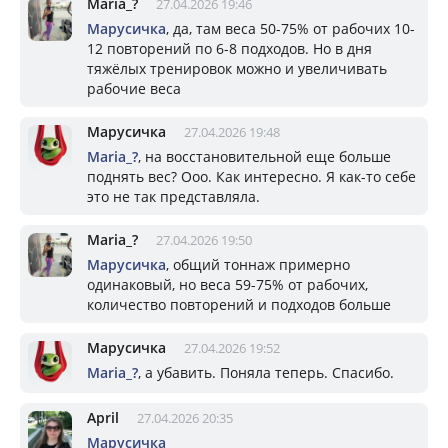
Mariа_?
27.04.2026 19:46
Марусичка
, да, там веса 50-75% от рабочих 10-
12 повторений по 6-8 подходов. Но в дня
тяжёлых тренировок можно и увеличивать
рабочие веса
Марусичка
27.04.2026 19:48
Mariа_?
, на восстановительной еще больше
поднять вес? Ооо. Как интересно. Я как-то себе
это не так представляла.
Mariа_?
27.04.2026 19:50
Марусичка
, общий тоннаж примерно
одинаковый, но веса 59-75% от рабочих,
количество повторений и подходов больше
Марусичка
27.04.2026 19:52
Mariа_?
, а убавить. Поняла теперь. Спасибо.
April
27.04.2026 20:35
Марусичка