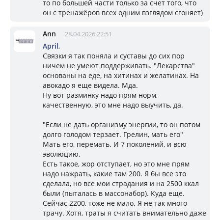
то по большей части только за счет того, что
он с тренажёров всех одним взглядом сгоняет)
Ann
28.04.2026 22:51
April
,
Связки я так поняла и суставы до сих пор
ничем не умеют поддерживать. "Лекарства"
основаны на еде, на хитинах и желатинах. На
авокадо я еще видела. Мда.
Ну вот разминку надо прям норм,
качественную, это мне надо выучить, да.
"Если не дать организму энергии, то он потом
долго голодом терзает. Грелин, мать его"
Мать его, перемать. И 7 поколений, и всю
эволюцию.
Есть такое, жор отступает, но это мне прям
надо нажрать, какие там 200. Я бы все это
сделала, но все мои страдания и на 2500 ккал
были (пыталась в массонабор). Куда еще.
Сейчас 2200, тоже не мало. Я не так много
трачу. Хотя, траты я считать внимательно даже