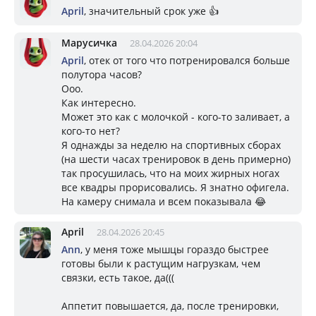
April
, значительный срок уже 👍
Марусичка
28.04.2026 20:04
April
, отек от того что потренировался больше
полутора часов?
Ооо.
Как интересно.
Может это как с молочкой - кого-то заливает, а
кого-то нет?
Я однажды за неделю на спортивных сборах
(на шести часах тренировок в день примерно)
так просушилась, что на моих жирных ногах
все квадры прорисовались. Я знатно офигела.
На камеру снимала и всем показывала 😂
April
28.04.2026 20:45
Ann
, у меня тоже мышцы гораздо быстрее
готовы были к растущим нагрузкам, чем
связки, есть такое, да(((
Аппетит повышается, да, после тренировки,