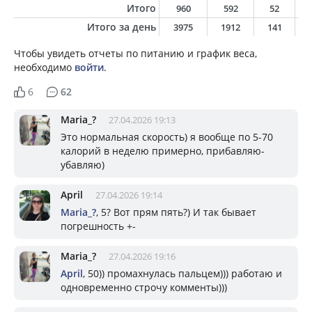
Итого
960
592
52
Итого за день
3975
1912
141
Чтобы увидеть отчеты по питанию и график веса,
необходимо
войти
.
6
62
Mariа_?
27.04.2026 19:13
Это нормальная скорость) я вообще по 5-70
калорий в неделю примерно, прибавляю-
убавляю)
April
27.04.2026 19:14
Mariа_?
, 5? Вот прям пять?) И так бывает
погрешность +-
Mariа_?
27.04.2026 19:16
April
, 50)) промахнулась пальцем))) работаю и
одновременно строчу комменты)))