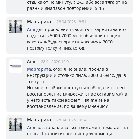
отдыхают не минуту, а 2-3, ибо веса тягают на
разный диапазон повторений: 5-15
Маргарита
28.04.2026 18:51
Ann
,для проявления свойств л-карнитина его
надо пить 5000-7000 мг, в обычной порции
какого-нибудь спорпита максимум 3000,
поэтому толку и никакого)))
Ann
28.04.2026 19:04
Маргарита
, ого)) я не знала, прочла в
инструкции и столько пила, 3000 и было, да, в
точку : )
Но, мне в той же инструкции обещали от него
восстановление (жиросжигание оставим уж), а
у него есть такой эффект - влияние на
восстановление, по вашему мнению?
Маргарита
28.04.2026 19:14
Ann
,восстанавливаться глютамин помогает на
ночь. Л-карнитин же пьют для помощи