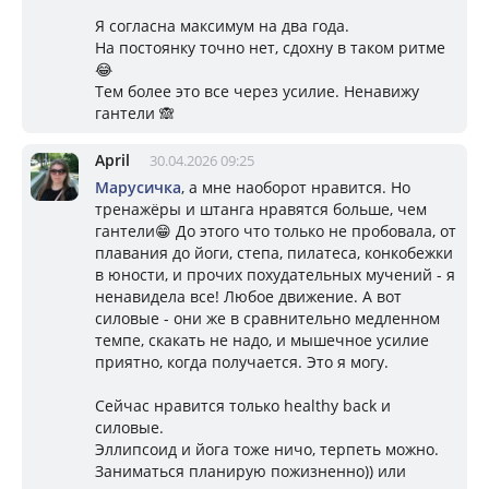
Я согласна максимум на два года.
На постоянку точно нет, сдохну в таком ритме
😂
Тем более это все через усилие. Ненавижу
гантели 🙈
April
30.04.2026 09:25
Марусичка
, а мне наоборот нравится. Но
тренажёры и штанга нравятся больше, чем
гантели😁 До этого что только не пробовала, от
плавания до йоги, степа, пилатеса, конкобежки
в юности, и прочих похудательных мучений - я
ненавидела все! Любое движение. А вот
силовые - они же в сравнительно медленном
темпе, скакать не надо, и мышечное усилие
приятно, когда получается. Это я могу.
Сейчас нравится только healthy back и
силовые.
Эллипсоид и йога тоже ничо, терпеть можно.
Заниматься планирую пожизненно)) или