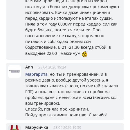
клеткам производить энергию из жиров,
поэтому и в больших дозировках рекомендуют
использовать. Кочки даже иньекционный
перед кардио используют на этапах сушки.
Пила в том году 6000мг перед кардио, сил как
будто больше, потеется сильнее. Про
восстановление не скажу, я нормально
питаюсь и соблюдаю режим сон-
бодрствование. В 21 -21.30 всегда отбой, в
выходные 22,00 - максимум
Ann
28.04.2026 19:24
Маргарита
, но, ты и тренированней, и в
режиме давно, вообще другой уровень, я
только вкатываюсь (снова, но считай сначала
🤦🏼‍♀️) и пока восстановление это проблема
проблем, даже с невысоким всем (весами, кол-
вом тренировок).
Спасибо, поняла про карнитин.
Пойду про глютамин почитаю. Спасибо!
Марусичка
28.04.2026 19:59