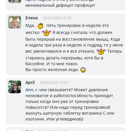
минимальный дефицит-профицит
Елена
28.04.2026 16:10
Мда..
пять тренировок в неделю это
жестко.
Я всегда считала, что должен
быть перерыв на восстановление мышц. Кода
я ходила три раза в неделю и подряд, то у меня
вес увеличивался и я вся отекала.
Теперь
стараюсь делать перерывы, хотя бы в
бассейне. И то мне тяжко.
Вы просто железная леди.
April
28.04.2026 17:07
Ann
, с чем связываете? Может давление
низковатое и работоспособность приходит
только когда оно уже от тренировки
повысится? Или надо перед тренировкой
жахнуть шипучую таблетку витамина С или
изотоник. Или углеводиков))