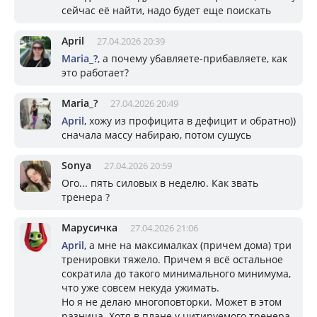
сейчас её найти, надо будет еще поискать
April
27.04.2026 20:39
Mariа_?
, а почему убавляете-прибавляете, как
это работает?
Mariа_?
27.04.2026 20:49
April
, хожу из профицита в дефицит и обратно))
сначала массу набираю, потом сушусь
Sonya
27.04.2026 20:59
Ого... пять силовых в неделю. Как звать
тренера ?
Марусичка
27.04.2026 21:06
April
, а мне на максималках (причем дома) три
тренировки тяжело. Причем я всё остальное
сократила до такого минимального минимума,
что уже совсем некуда ужимать.
Но я не делаю многоповторки. Может в этом
разница. Хотя в плане у цитируемого тренера