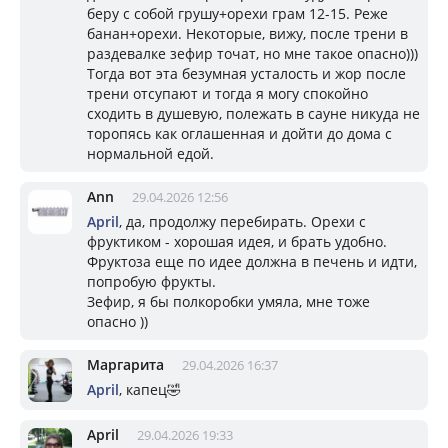
беру с собой грушу+орехи грам 12-15. Реже
банан+орехи. Некоторые, вижу, после трени в
раздевалке зефир точат, но мне такое опасно)))
Тогда вот эта безумная усталость и жор после
трени отсупают и тогда я могу спокойно
сходить в душевую, полежать в сауне никуда не
торопясь как оглашенная и дойти до дома с
нормальной едой.
Ann
29.04.2026 12:56
April
, да, продолжу перебирать. Орехи с
фруктиком - хорошая идея, и брать удобно.
Фруктоза еще по идее должна в печень и идти,
попробую фрукты.
Зефир, я бы полкоробки умяла, мне тоже
опасно ))
Маргарита
29.04.2026 16:37
April
, капец🤣
April
29.04.2026 19:33