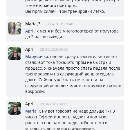
тоже нет много повторок.
Вы прям силач - три тренировки легко.
Mariа_?
27.04.2026 21:48
April
, к меня и без многоповторки от полутора
до 2 часов выходит.
April
28.04.2026 09:09
Марусичка
, оно не сразу относительно легко
стало, вот тока-тока. Это прям не быстрый
процесс. Я сначала просто спать падала после
тренировок и на следующий день отходила
долго. Сейчас уже спать не тянет, и на
следующий день легче, хотя нагрузки и тоннаж
возросли.
April
28.04.2026 09:11
Mariа_?
, ну вот говорят не надо дольше 1-1,3
часов. Эффективность падает и кортизол
растет, а оно нам не надо. отёк от него и
усталость, долгое восстановление.