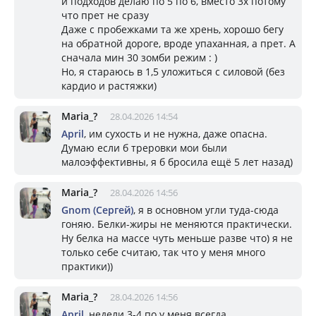
и подходов делаю по 5 по 6, вместо 3х потому
что прет не сразу
Даже с пробежками та же хрень, хорошо бегу
на обратной дороге, вроде упаханная, а прет. А
сначала мин 30 зомби режим : )
Но, я стараюсь в 1,5 уложиться с силовой (без
кардио и растяжки)
Mariа_?
28.04.2026 14:54
April
, им сухость и не нужна, даже опасна.
Думаю если б треровки мои были
малоэффективны, я б бросила ещё 5 лет назад)
Mariа_?
28.04.2026 14:56
Gnom (Сергей)
, я в основном угли туда-сюда
гоняю. Белки-жиры не меняются практически.
Ну белка на массе чуть меньше разве что) я не
только себе считаю, так что у меня много
практики))
Mariа_?
28.04.2026 14:56
April
, недели 3-4 по у меня всегда