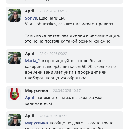
April
28.04.2026 09:13
Sonya
, щас напишу.
Vitalii.shumakov, ссылку письмом отправила.
Там смысл интенсива именно в рекомпозиции,
это не на постоянку такой режим, конечно.
April
28.04.2026 09:22
Mariа_?
, в профици уйти, это же больше
калорий надо добавить,чем 50-70, сколько по
времени занимает уйти в профицит или
наоборот, вернуться обратно?
Марусичка
28.04.2026 10:17
April
, напомните, плиз, вы сколько уже
занимаетесь?
April
28.04.2026 10:22
Марусичка
, вообще не долго. Сложно точно
сказать, потому что недавно у меня был