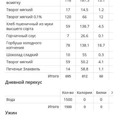
118
187.3
15.1
13
всмятку
Творог мягкий
17
14.5
1.2
0.
Творог мягкий 0,1%
120
66
12
0.
Хлеб пшеничный из муки
59
138.7
4.5
0.
высшего сорта
Горчичный соус
7
26.6
0.1
2.
Горбуша холодного
78
138.1
18.7
7
копчения
Шоколад сладкий
10
55
0.3
3.
Творог мягкий
59
50.2
4.1
3
Печенье Злаквиль
14
58.8
1.1
2.
Итого
695
812
60
3
Дневной перекус
Кол-во
Калории
Белки
Жи
Вода
1500
0
0
0
Итого
1500
0
0
0
Ужин