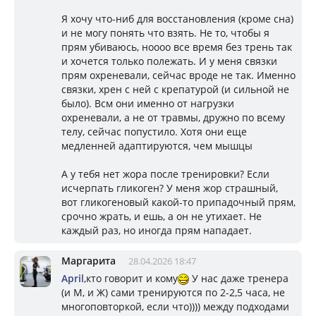
Я хочу что-ниб для восстановления (кроме сна)
и не могу понять что взять. Не то, чтобы я
прям убиваюсь, ноооо все время без трень так
и хочется только полежать. И у меня связки
прям охреневали, сейчас вроде не так. Именно
связки, хрен с ней с крепатурой (и сильной не
было). Всм они именно от нагрузки
охреневали, а не от травмы, дружно по всему
телу, сейчас попустило. Хотя они еще
медленней адаптируются, чем мышцы
А у тебя нет жора после тренировки? Если
исчерпать гликоген? У меня жор страшный,
вот гликогеновый какой-то припадочный прям,
срочно жрать, и ешь, а он не утихает. Не
каждый раз, но иногда прям нападает.
Маргарита
28.04.2026 18:47
April
,кто говорит и кому
У нас даже тренера
(и М, и Ж) сами тренируются по 2-2,5 часа, не
многоповторкой, если что)))) между подходами