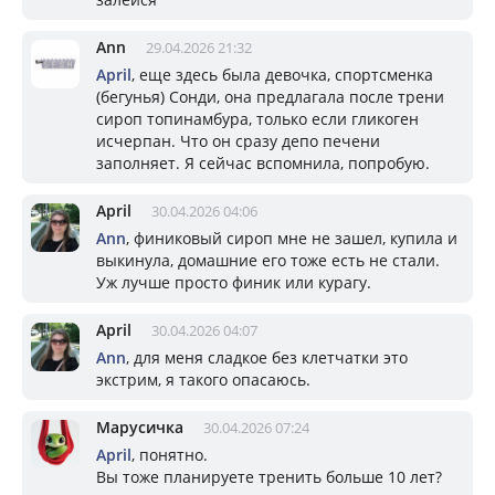
Ann
29.04.2026 21:32
April
, еще здесь была девочка, спортсменка
(бегунья) Сонди, она предлагала после трени
сироп топинамбура, только если гликоген
исчерпан. Что он сразу депо печени
заполняет. Я сейчас вспомнила, попробую.
April
30.04.2026 04:06
Ann
, финиковый сироп мне не зашел, купила и
выкинула, домашние его тоже есть не стали.
Уж лучше просто финик или курагу.
April
30.04.2026 04:07
Ann
, для меня сладкое без клетчатки это
экстрим, я такого опасаюсь.
Марусичка
30.04.2026 07:24
April
, понятно.
Вы тоже планируете тренить больше 10 лет?