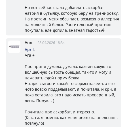
Но вот сейчас стала добавлять аскорбат
натрия в бутылку, которую беру на тренировку.
На протеин меня обсыпает, возможно аллергия
на молочный белок. Растительный протеин
покупала, еле допила, знатная гадость🤣
Ann
28.04.2026 18:34
April
,
Ага +
Про прот я думала, думала, казеин какую-то
волшебную сытость обещал, так-то я могу и
нажевать едой норму белка.
Но, для сытости какой-то формы казеин, а его
чото вовсю подделывают, я почитала, и крч, я
пока оставила, это надо искать проверенный,
лень. Пожую : )
Почитала про аскорбат, интересно.
(Кстати, я помню, как меня резко на апельсины
потянуло)