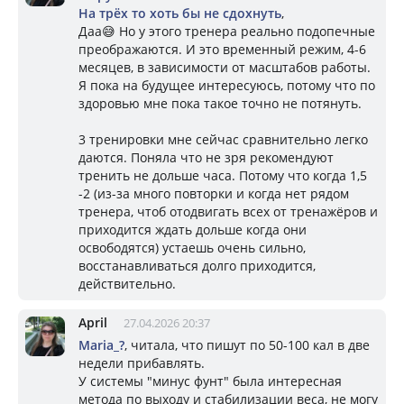
На трёх то хоть бы не сдохнуть
,
Даа😅 Но у этого тренера реально подопечные
преображаются. И это временный режим, 4-6
месяцев, в зависимости от масштабов работы.
Я пока на будущее интересуюсь, потому что по
здоровью мне пока такое точно не потянуть.
3 тренировки мне сейчас сравнительно легко
даются. Поняла что не зря рекомендуют
тренить не дольше часа. Потому что когда 1,5
-2 (из-за много повторки и когда нет рядом
тренера, чтоб отодвигать всех от тренажёров и
приходится ждать дольше когда они
освободятся) устаешь очень сильно,
восстанавливаться долго приходится,
действительно.
April
27.04.2026 20:37
Mariа_?
, читала, что пишут по 50-100 кал в две
недели прибавлять.
У системы "минус фунт" была интересная
метода по выходу и стабилизации веса, не могу