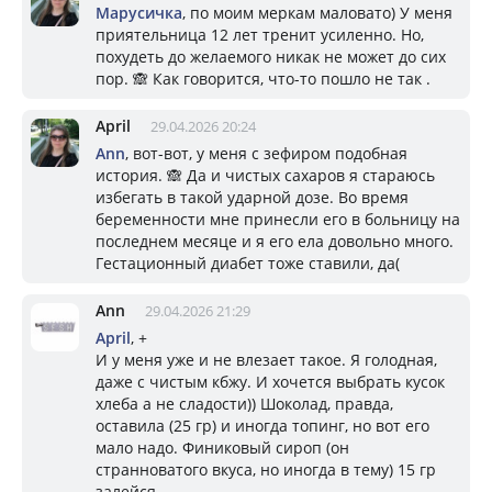
Марусичка
, по моим меркам маловато) У меня
приятельница 12 лет тренит усиленно. Но,
похудеть до желаемого никак не может до сих
пор. 🙈 Как говорится, что-то пошло не так .
April
29.04.2026 20:24
Ann
, вот-вот, у меня с зефиром подобная
история. 🙈 Да и чистых сахаров я стараюсь
избегать в такой ударной дозе. Во время
беременности мне принесли его в больницу на
последнем месяце и я его ела довольно много.
Гестационный диабет тоже ставили, да(
Ann
29.04.2026 21:29
April
, +
И у меня уже и не влезает такое. Я голодная,
даже с чистым кбжу. И хочется выбрать кусок
хлеба а не сладости)) Шоколад, правда,
оставила (25 гр) и иногда топинг, но вот его
мало надо. Финиковый сироп (он
странноватого вкуса, но иногда в тему) 15 гр
залейся