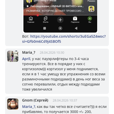
Вот:
https://youtube.com/shorts/3uEGa5Z4woc?
si=GFb0m6Cd9j4SBOf5
Mariа_?
28.04.2026 10:30
April
, у нас пауэрлифтеры по 3-4 часа
тренируются. Все в порядке у них с
кортизолом))) кортизол у меня поднимется,
если я в 1 час умещу все упражнения со всеми
разминочными подходами)) в день ног веса за
сотню перевалили, отдых между подходами
тоже увеличился
Gnom (Сергей)
28.04.2026 10:37
Mariа_?
, как вы так четко все считаете?))) я если
прибавляю, то получается 3000 +\- 200,