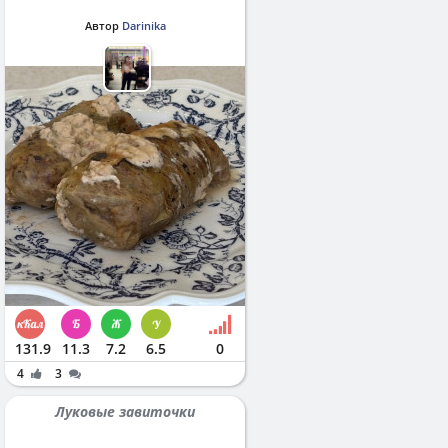
Автор
Darinika
131.9
11.3
7.2
6.5
0
4
3
Луковые завиточки