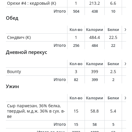
Орехи #4 : кедровый (К)
1
213.2
6.6
19
Итого
504
438
10
2
Обед
Кол-во
Калории
Белки
Жи
Сэндвич (К)
1
484.4
22.5
19
Итого
256
484
22
1
Дневной перекус
Кол-во
Калории
Белки
Жи
Bounty
3
399
2.5
2
Итого
82
399
2
2
Ужин
Кол-во
Калории
Белки
Жи
Сыр пармезан, 36% белка,
твердый, м.д.ж. 36% в сух. в-
15
58.8
5.4
3.
ве
Итого
15
58
5
3