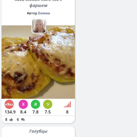
фаршем
Автор
Еленка
134.9
8.4
7.8
7.5
8
8
6
Голубцы