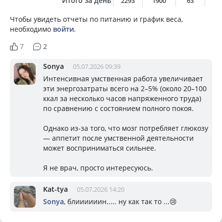
Итого за день
2293
1900
63
9
Чтобы увидеть отчеты по питанию и график веса,
необходимо
войти
.
7
2
Sonya
05.07.2026 09:39
Интенсивная умственная работа увеличивает
эти энергозатраты всего на 2–5% (около 20–100
ккал за несколько часов напряженного труда)
по сравнению с состоянием полного покоя.
Однако из-за того, что мозг потребляет глюкозу
— аппетит после умственной деятельности
может восприниматься сильнее.
Я не врач, просто интересуюсь.
Kat-tya
05.07.2026 14:20
Sonya
, блиииииин..... ну как так то ...😢