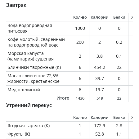
Завтрак
Кол-во
Калории
Белки
Жи
Вода водопроводная
1000
0
0
0
питьевая
Кофе молотый, сваренный
200
2
0.2
0
на водопроводной воде
Морская капуста
2
3.8
0.1
0
(ламинария) сушеная
Блинчики творожные (К)
6
454.2
22
23
Масло сливочное 72,5%
6
39.7
0
4.
жирности, крестьянское
Мед пчелиный
6
19.7
0
0
Итого
1436
519
22
2
Утренний перекус
Кол-во
Калории
Белки
Жи
Ягодная тарелка (К)
1
172.9
2.8
1.
Фрукты (К)
1
52.8
1.1
0.