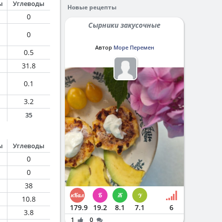
ы
Углеводы
Новые рецепты
0
Сырники закусочные
0
Автор
Море Перемен
0.5
31.8
0.1
3.2
35
ы
Углеводы
0
0
38
10.8
179.9
19.2
8.1
7.1
6
3.8
1
0