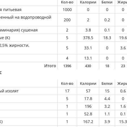
Кол-во
Калории
Белки
Жир
я питьевая
1000
0
0
0
ренный на водопроводной
200
2
0.2
0
ламинария) сушеная
2
3.8
0.1
0
е (К)
5
378.5
18.3
19.6
2,5% жирности,
5
33.1
0
3.6
4
13.1
0
0
Итого
1396
430
18
23
с
Кол-во
Калории
Белки
Жир
ый изолят
17
57
15
0.6
5
17.8
4.4
0
1
196
3.2
1.6
1
52.8
1.1
0.1
К)
1
167.2
3.9
15.3