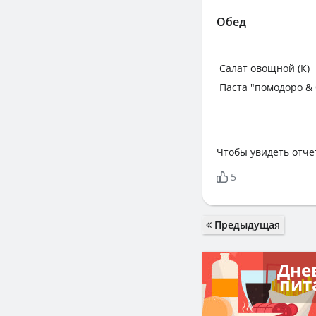
Обед
Салат овощной (К)
Паста "помодоро & 
Чтобы увидеть отче
5
Предыдущая
Дне
пит