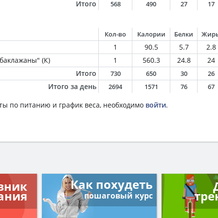
Итого
568
490
27
17
Кол-во
Калории
Белки
Жир
1
90.5
5.7
2.8
баклажаны" (К)
1
560.3
24.8
24
Итого
730
650
30
26
Итого за день
2694
1571
76
67
ты по питанию и график веса, необходимо
войти
.
Как похудеть
вник
ания
тре
пошаговый курс