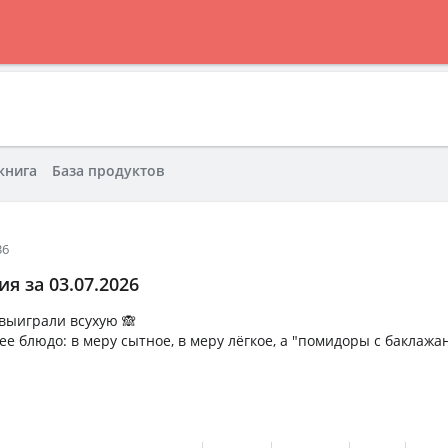
книга
База продуктов
36
я за 03.07.2026
выиграли всухую 🙈
ее блюдо: в меру сытное, в меру лёгкое, а "помидоры с баклажа