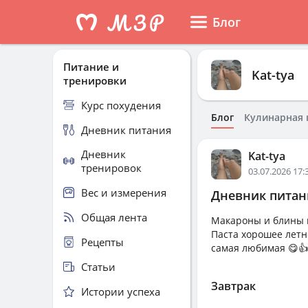
Блог
Питание и
Kat-tya
тренировки
Курс похудения
Блог
Кулинарная 
Дневник питания
Дневник
Kat-tya
тренировок
03.07.2026 17:
Вес и измерения
Дневник питани
Общая лента
Макароны и блины 
Паста хорошее летн
Рецепты
самая любимая 😋👍
Статьи
Завтрак
Истории успеха