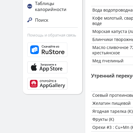
Таблицы
калорийности
Вода водопроводна
Кофе молотый, сва
Поиск
воде
Морская капуста (
Помощь и обратная связь
Блинчики творожны
Масло сливочное 7
крестьянское
Мед пчелиный
Утренний переку
Соевый протеинов
Желатин пищевой
Ягодная тарелка (К)
Фрукты (К)
Орехи #3 : Cu+Mn (