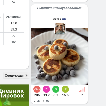
52
Сырники низкоуглеводные
ы
Углеводы
Автор
ДД
12.8
59.3
72
160
Следующая
Дневник
нировок
286
39.2
6.2
16.6
7
2
1