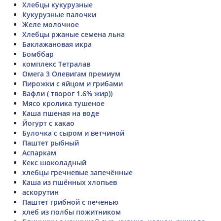
Хлебцы кукурузные
Кукурузные палочки
Желе молочное
Хлебцы ржаные семена льна
Баклажановая икра
Бомббар
комплекс Тетралав
Омега 3 Олевигам премиум
Пирожки с яйцом и грибами
Вафли ( творог 1.6% жир))
Мясо кролика тушеное
Каша пшеная на воде
Йогурт с какао
Булочка с сыром и ветчиной
Паштет рыбный
Аспаркам
Кекс шоколадный
хлебцы гречневые запечённые
Каша из пшённых хлопьев
аскорутин
Паштет грибной с печенью
хлеб из полбы пожитником