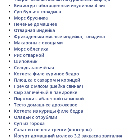
Биойогурт обогащённый инулином 4 вит
Суп бульон говядина
Морс брусника
Печенье домашнее
Отварная индейка
Фрикадельки мясные индейка, говядина
Макароны с овощами
Морс облепиха
Рис отварной
Шиповник
Сельдь запечёная
Котлета филе куриное бедро
Плюшка с сахаром и корицей
Гречка с мясом (шейка свиная)
Сыр запечёный в панировке
Пирожки с яблочной начинкой
Тесто домашнее дрожжевое
Котлета из курицы филе бедра
Оладьи с отрубями
Суп из гороха
Салат из печени трески (консервы)
Йогурт домашний молоко 3,2 закваска эвиталия