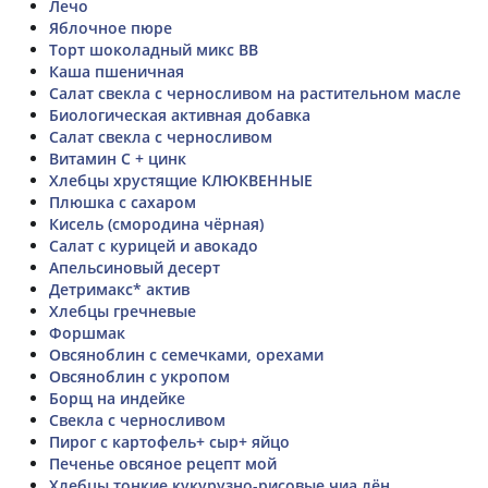
Лечо
Яблочное пюре
Торт шоколадный микс ВВ
Каша пшеничная
Салат свекла с черносливом на растительном масле
Биологическая активная добавка
Салат свекла с черносливом
Витамин С + цинк
Хлебцы хрустящие КЛЮКВЕННЫЕ
Плюшка с сахаром
Кисель (смородина чёрная)
Салат с курицей и авокадо
Апельсиновый десерт
Детримакс* актив
Хлебцы гречневые
Форшмак
Овсяноблин с семечками, орехами
Овсяноблин с укропом
Борщ на индейке
Свекла с черносливом
Пирог с картофель+ сыр+ яйцо
Печенье овсяное рецепт мой
Хлебцы тонкие кукурузно-рисовые чиа лён