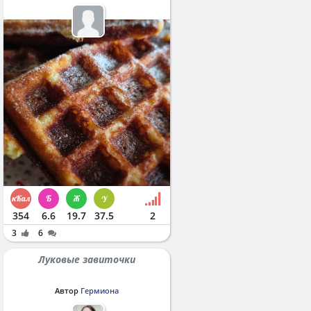
354
6.6
19.7
37.5
2
3
6
Луковые завиточки
Автор
Гермиона