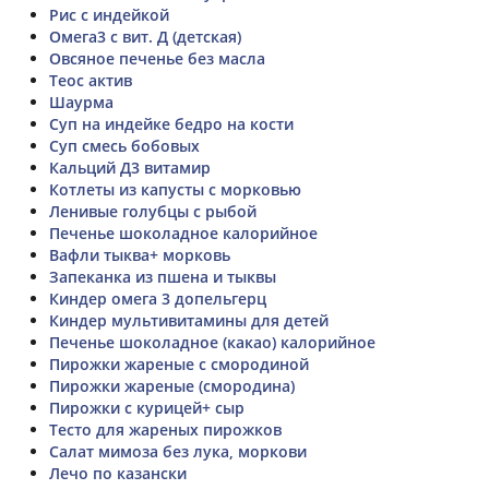
Рис с индейкой
Омега3 с вит. Д (детская)
Овсяное печенье без масла
Теос актив
Шаурма
Суп на индейке бедро на кости
Суп смесь бобовых
Кальций Д3 витамир
Котлеты из капусты с морковью
Ленивые голубцы с рыбой
Печенье шоколадное калорийное
Вафли тыква+ морковь
Запеканка из пшена и тыквы
Киндер омега 3 допельгерц
Киндер мультивитамины для детей
Печенье шоколадное (какао) калорийное
Пирожки жареные с смородиной
Пирожки жареные (смородина)
Пирожки с курицей+ сыр
Тесто для жареных пирожков
Салат мимоза без лука, моркови
Лечо по казански