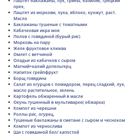
Паштет баклажаны, лук, грибы, базилик, грецкий
орех,
Паштет из моркови, лука, яблоко, кунжут, раст.
Масло
Баклажаны тушеные с томатными
Кабачковая икра моя
Полов с говядиной (бурый рис)
Морковь на пару
Желе фруктовое клюква
Омлет с ветчиной
Оладьи из кабачков с сыром
Магний+калий допельгерц
Напиток грейпфрукт
Борщ говядина
Салат из огурцов с помидором, перец сладкий, лук,
масло растительное, зелень
Картофель обжаренный в масле
Окунь тушенный в мультиварке( обжарка)
Компот из черешни
Роллы рис, огурец,
Тушеные баклажаны в сметане с сыром и чесноком
Компот из чернослива
Щи с говядиной бел/ капустой