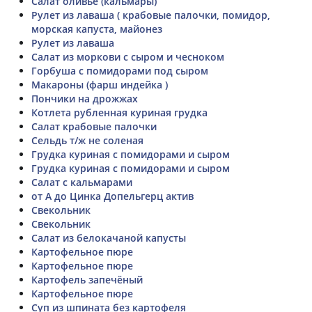
Салат оливье (кальмары)
Рулет из лаваша ( крабовые палочки, помидор,
морская капуста, майонез
Рулет из лаваша
Салат из моркови с сыром и чесноком
Горбуша с помидорами под сыром
Макароны (фарш индейка )
Пончики на дрожжах
Котлета рубленная куриная грудка
Салат крабовые палочки
Сельдь т/ж не соленая
Грудка куриная с помидорами и сыром
Грудка куриная с помидорами и сыром
Салат с кальмарами
от А до Цинка Допельгерц актив
Свекольник
Свекольник
Салат из белокачаной капусты
Картофельное пюре
Картофельное пюре
Картофель запечёный
Картофельное пюре
Суп из шпината без картофеля