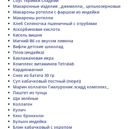
Соус терияки сладкий
Макаронные изделия ,,джемелли,, цельнозерновые
Макароны ротелли с фаршом из индейки
Макароны ротелли
Хлеб Селяночка пшеничный с отрубями
Аскорбиновая кислота
Кисель вишня
Магний В6 со вкусом лимона
Вафли детские шоколад
Плов (индейка)
Баклажановая икра
Комплекс витаминов Tetralab
Кардиомагнил
Снек из батата 30 гр
Суп кабачковый постный (пюре))
Марин коллаген Гиалуроник эсидд комплекс,,
Паштет из тунца
Щи зелёные
Коллаген
Кулич
Кекс брокколи
Бульон индейка
Блин кабачковый с укропом