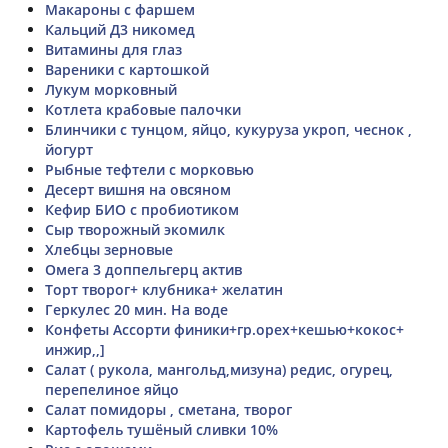
Макароны с фаршем
Кальций Д3 никомед
Витамины для глаз
Вареники с картошкой
Лукум морковный
Котлета крабовые палочки
Блинчики с тунцом, яйцо, кукуруза укроп, чеснок ,
йогурт
Рыбные тефтели с морковью
Десерт вишня на овсяном
Кефир БИО с пробиотиком
Сыр творожный экомилк
Хлебцы зерновые
Омега 3 доппельгерц актив
Торт творог+ клубника+ желатин
Геркулес 20 мин. На воде
Конфеты Ассорти финики+гр.орех+кешью+кокос+
инжир,,]
Салат ( рукола, мангольд,мизуна) редис, огурец,
перепелиное яйцо
Салат помидоры , сметана, творог
Картофель тушёный сливки 10%