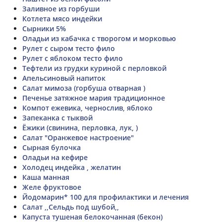
Заливное из горбуши
Котлета мясо индейки
Сырники 5%
Оладьи из кабачка с творогом и морковью
Рулет с сыром тесто фило
Рулет с яблоком тесто фило
Тефтели из грудки куриной с перловкой
Апельсиновый напиток
Салат мимоза (горбуша отварная )
Печенье затяжное мария традиционное
Компот ежевика, чернослив, яблоко
Запеканка с тыквой
Ёжики (свинина, перловка, лук, )
Салат "Оранжевое настроение"
Сырная булочка
Оладьи на кефире
Холодец индейка , желатин
Каша манная
Желе фруктовое
Йодомарин* 100 для профилактики и лечения
Салат ,,Сельдь под шубой,,
Капуста тушеная белокочанная (бекон)