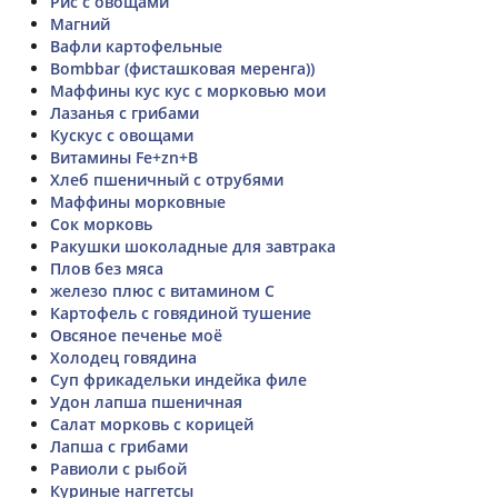
Рис с овощами
Магний
Вафли картофельные
Bombbar (фисташковая меренга))
Маффины кус кус с морковью мои
Лазанья с грибами
Кускус с овощами
Витамины Fe+zn+B
Хлеб пшеничный с отрубями
Маффины морковные
Сок морковь
Ракушки шоколадные для завтрака
Плов без мяса
железо плюс с витамином С
Картофель с говядиной тушение
Овсяное печенье моё
Холодец говядина
Суп фрикадельки индейка филе
Удон лапша пшеничная
Салат морковь с корицей
Лапша с грибами
Равиоли с рыбой
Куриные наггетсы