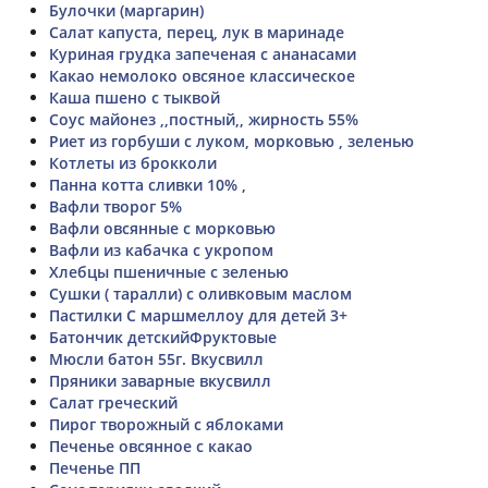
Булочки (маргарин)
Салат капуста, перец, лук в маринаде
Куриная грудка запеченая с ананасами
Какао немолоко овсяное классическое
Каша пшено с тыквой
Соус майонез ,,постный,, жирность 55%
Риет из горбуши с луком, морковью , зеленью
Котлеты из брокколи
Панна котта сливки 10% ,
Вафли творог 5%
Вафли овсянные с морковью
Вафли из кабачка с укропом
Хлебцы пшеничные с зеленью
Сушки ( таралли) с оливковым маслом
Пастилки С маршмеллоу для детей 3+
Батончик детскийФруктовые
Мюсли батон 55г. Вкусвилл
Пряники заварные вкусвилл
Салат греческий
Пирог творожный с яблоками
Печенье овсянное с какао
Печенье ПП