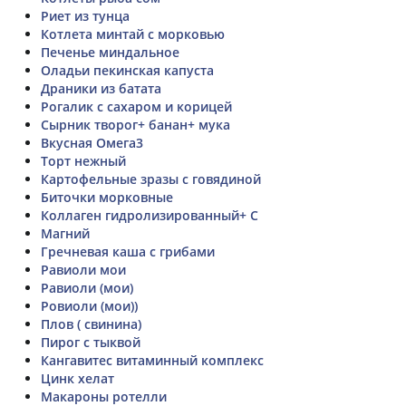
Риет из тунца
Котлета минтай с морковью
Печенье миндальное
Оладьи пекинская капуста
Драники из батата
Рогалик с сахаром и корицей
Сырник творог+ банан+ мука
Вкусная Омега3
Торт нежный
Картофельные зразы с говядиной
Биточки морковные
Коллаген гидролизированный+ C
Магний
Гречневая каша с грибами
Равиоли мои
Равиоли (мои)
Ровиоли (мои))
Плов ( свинина)
Пирог с тыквой
Кангавитес витаминный комплекс
Цинк хелат
Макароны ротелли