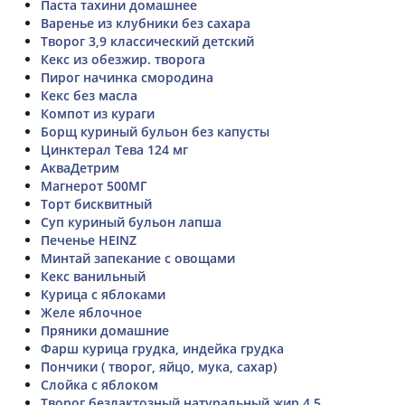
Паста тахини домашнее
Варенье из клубники без сахара
Творог 3,9 классический детский
Кекс из обезжир. творога
Пирог начинка смородина
Кекс без масла
Компот из кураги
Борщ куриный бульон без капусты
Цинктерал Тева 124 мг
АкваДетрим
Магнерот 500МГ
Торт бисквитный
Суп куриный бульон лапша
Печенье HEINZ
Минтай запекание с овощами
Кекс ванильный
Курица с яблоками
Желе яблочное
Пряники домашние
Фарш курица грудка, индейка грудка
Пончики ( творог, яйцо, мука, сахар)
Слойка с яблоком
Творог безлактозный натуральный жир 4,5