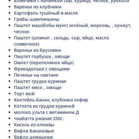
Блинчики с начинкой сыр, курица, чеснок, руккола
Варенье из клубники
Картофель тушёный в масле
Грибы шампиньоны
Паштет маш(бобы мунг) зелёный, морковь, , кунжут,
чеснок
Паштет (шпинат , сельдь, сыр, яйцо, масло
сливочное)
Варенье из брусники
Паштет горбуша , овощи
Омлет (перепелиное яйцо)
Фрикадельки с овощами
Печенье на сметане
Паштет грудка куриная
Паштет мясо , овощи
Торт мой
Коктейль банан, клубника кефир
Котлета из грудки куриной
молоко ульта с витамином Д
чиабатта ржаная 250г.
Кисель из клюквы
Вафли банановые
Вафли домашние