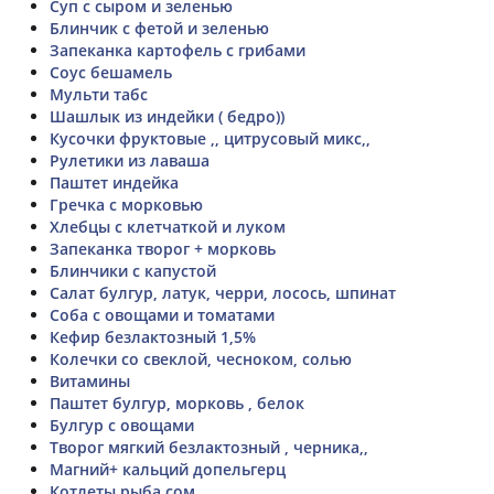
Суп с сыром и зеленью
Блинчик с фетой и зеленью
Запеканка картофель с грибами
Соус бешамель
Мульти табс
Шашлык из индейки ( бедро))
Кусочки фруктовые ,, цитрусовый микс,,
Рулетики из лаваша
Паштет индейка
Гречка с морковью
Хлебцы с клетчаткой и луком
Запеканка творог + морковь
Блинчики с капустой
Салат булгур, латук, черри, лосось, шпинат
Соба с овощами и томатами
Кефир безлактозный 1,5%
Колечки со свеклой, чесноком, солью
Витамины
Паштет булгур, морковь , белок
Булгур с овощами
Творог мягкий безлактозный , черника,,
Магний+ кальций допельгерц
Котлеты рыба сом