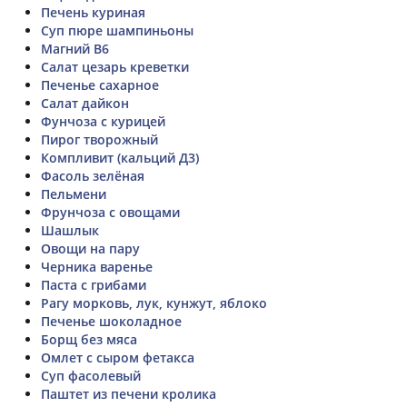
Печень куриная
Суп пюре шампиньоны
Магний В6
Салат цезарь креветки
Печенье сахарное
Салат дайкон
Фунчоза с курицей
Пирог творожный
Компливит (кальций Д3)
Фасоль зелёная
Пельмени
Фрунчоза с овощами
Шашлык
Овощи на пару
Черника варенье
Паста с грибами
Рагу морковь, лук, кунжут, яблоко
Печенье шоколадное
Борщ без мяса
Омлет с сыром фетакса
Суп фасолевый
Паштет из печени кролика