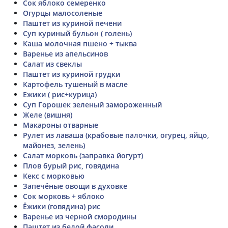
Сок яблоко семеренко
Огурцы малосоленые
Паштет из куриной печени
Суп куриный бульон ( голень)
Каша молочная пшено + тыква
Варенье из апельсинов
Салат из свеклы
Паштет из куриной грудки
Картофель тушеный в масле
Ежики ( рис+курица)
Суп Горошек зеленый замороженный
Желе (вишня)
Макароны отварные
Рулет из лаваша (крабовые палочки, огурец, яйцо,
майонез, зелень)
Салат морковь (заправка йогурт)
Плов бурый рис, говядина
Кекс с морковью
Запечёные овощи в духовке
Сок морковь + яблоко
Ёжики (говядина) рис
Варенье из черной смородины
Паштет из белой фасоли