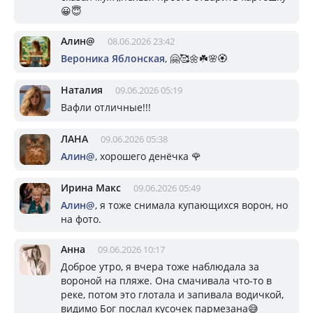
😀😇
Алин@
08.06.2026 23:42
Вероника Яблонская
, 🤗🥰🌼☘️🌸🏵
Наталия
09.06.2026 05:19
Вафли отличные!!!
ЛАНА
09.06.2026 05:38
Алин@
, хорошего денёчка 🌹
Ирина Макс
09.06.2026 05:49
Алин@
, я тоже снимала купающихся ворон, но
на фото.
Анна
09.06.2026 10:17
Доброе утро, я вчера тоже наблюдала за
вороной на пляже. Она смачивала что-то в
реке, потом это глотала и запивала водичкой,
видимо Бог послал кусочек пармезана😅