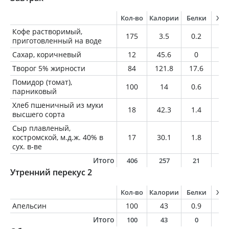
Кол-во
Калории
Белки
Жи
Кофе растворимый,
175
3.5
0.2
0
приготовленный на воде
Сахар, коричневый
12
45.6
0
0
Творог 5% жирности
84
121.8
17.6
4.
Помидор (томат),
100
14
0.6
0
парниковый
Хлеб пшеничный из муки
18
42.3
1.4
0.
высшего сорта
Сыр плавленый,
костромской, м.д.ж. 40% в
17
30.1
1.8
2.
сух. в-ве
Итого
406
257
21
6
Утренний перекус 2
Кол-во
Калории
Белки
Жи
Апельсин
100
43
0.9
0.
Итого
100
43
0
0