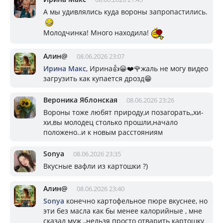
А мы удивлялись куда вороны запропастились.
Молодчинка! Много находила!
Алин@
08.06.2026 23:07
Ирина Макс
, Ирина👍😀❤️🌹жаль не могу видео
загрузить как купается дрозд😁
Вероника Яблонская
08.06.2026 23:26
Вороны тоже любят природу,и позагорать,,хи-
хи,вы молодец столько прошли,начало
положено..и к новым расстояниям
Sonya
08.06.2026 23:35
Вкусные вафли из картошки ?)
Алин@
08.06.2026 23:40
Sonya
конечно картофельное пюре вкуснее, но
эти без масла как бы менее калорийные , мне
сказал муж ,,нельзя просто отварить картошку