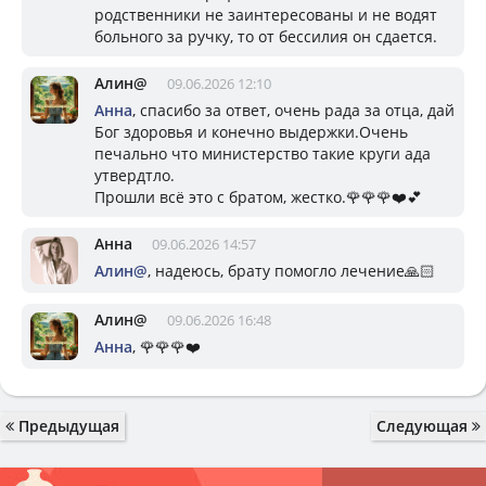
родственники не заинтересованы и не водят
больного за ручку, то от бессилия он сдается.
Алин@
09.06.2026 12:10
Анна
, спасибо за ответ, очень рада за отца, дай
Бог здоровья и конечно выдержки.Очень
печально что министерство такие круги ада
утвердтло.
Прошли всё это с братом, жестко.🌹🌹🌹❤️💕
Анна
09.06.2026 14:57
Алин@
, надеюсь, брату помогло лечение🙏🏻
Алин@
09.06.2026 16:48
Анна
, 🌹🌹🌹❤️
Предыдущая
Следующая