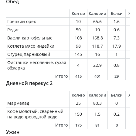
Обед
Кол-во
Калории
Белки
Жи
Грецкий орех
10
65.6
1.6
6.
Редис
50
10
0.6
0.
Вафли картофельные
108
168.8
7.3
6.
Котлета мясо индейки
98
118.7
17.9
3.
Огурец парниковый
145
16
1
0.
Фисташки несолёные, сухая
4
22.9
0.8
1.
обжарка
Итого
415
401
29
1
Дневной перекус 2
Кол-во
Калории
Белки
Жи
Мармелад
25
80.3
0
0
Кофе молотый, сваренный
150
1.5
0.2
0
на водопроводной воде
Итого
175
81
0
0
Ужин