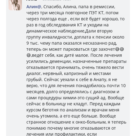
Алин@
, Спасибо, Алина, папа в ремиссии,
через три месяца повторное ПЭТ КТ, потом
через полгода еще , если всё будет хорошо, то
раз в год обследования КТ и уходим на
динамическое наблюдение,Дали вторую
группу инвалидности, доплата к пенсии около
9 тыс. чему папа оказался несказанно рад,
теперь он может парковаться где захочет😅😅
😅,ведёт себя, как дитё малое. После лечения
усилились деменции, назначенные препараты
отказывается принимать, очень тяжело вести
диалог, нервный, капризный и местами
грубый. Сейчас уехали к себе в Анапу, я не
верю, что для лечения понадобилось почти 10
месяцев, долго определялись с диагнозом и
сами процедуры химии-это сущий ад. Вообще
сейчас в больницу не кладут. Перед каждым
курсом беготня по анализам и врачам меня
очень утомила, а его еще больше. Вообще
странное отношение к онко-больным, я теперь
понимаю почему многие отказываются от
лечения или профилактики, если