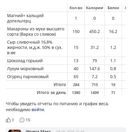
Кол-во
Калории
Белки
Жи
Магний+ кальций
1
0
0
0
допельгерц
Макароны из муки высшего
150
450.2
16.2
1.
сорта (Варка со сливом)
Сыр сливочный 16,8%
жирности, м.д.ж. 50% в сух.
15
31.2
1.2
2.
в-ве
Шоколад горький
13
79
1.1
6.
Лукум морковный
40
147.6
0.8
0.
Огурец парниковый
65
7.2
0.5
0.
Итого
284
715
19
1
Итого за день
1380
1499
71
3
Чтобы увидеть отчеты по питанию и график веса,
необходимо
войти
.
8
15
Ирина Макс
08.06.2026 21:45