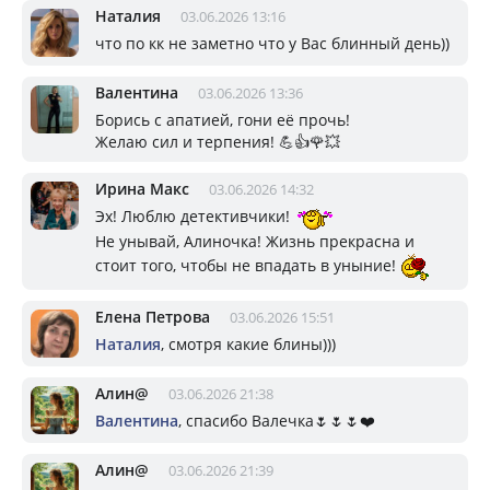
Наталия
03.06.2026 13:16
что по кк не заметно что у Вас блинный день))
Валентина
03.06.2026 13:36
Борись с апатией, гони её прочь!
Желаю сил и терпения! 💪👍🌹💥
Ирина Макс
03.06.2026 14:32
Эх! Люблю детективчики!
Не унывай, Алиночка! Жизнь прекрасна и
стоит того, чтобы не впадать в уныние!
Елена Петрова
03.06.2026 15:51
Наталия
, смотря какие блины)))
Алин@
03.06.2026 21:38
Валентина
, спасибо Валечка🌷🌷🌷❤️
Алин@
03.06.2026 21:39