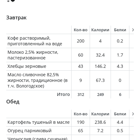
🌷❤️
Завтрак
Кол-во
Калории
Белки
Жи
Кофе растворимый,
200
4
0.2
0
приготовленный на воде
Молоко 2,5% жирности,
60
32.4
1.7
1.
пастеризованное
Хлебцы зерновые
43
146.2
4.3
5.
Масло сливочное 82,5%
жирности, традиционное (в
9
67.3
0
7.
т.ч. Вологодское)
Итого
312
249
6
1
Обед
Кол-во
Калории
Белки
Жи
Картофель тушеный в масле
190
238.6
4.4
9.
Огурец парниковый
65
7.2
0.5
0.
Чернослив (слива сушеная)