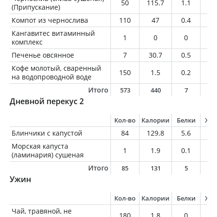
50
115.7
1.1
0.
(Припускание)
Компот из чернослива
110
47
0.4
0.
Кангавитес витаминный
1
0
0
0
комплекс
Печенье овсянное
7
30.7
0.5
1.
Кофе молотый, сваренный
150
1.5
0.2
0
на водопроводной воде
Итого
573
440
7
1
Дневной перекус 2
Кол-во
Калории
Белки
Жи
Блинчики с капустой
84
129.8
5.6
5.
Морская капуста
1
1.9
0.1
0
(ламинария) сушеная
Итого
85
131
5
5
Ужин
Кол-во
Калории
Белки
Жи
Чай, травяной, не
180
1.8
0
0