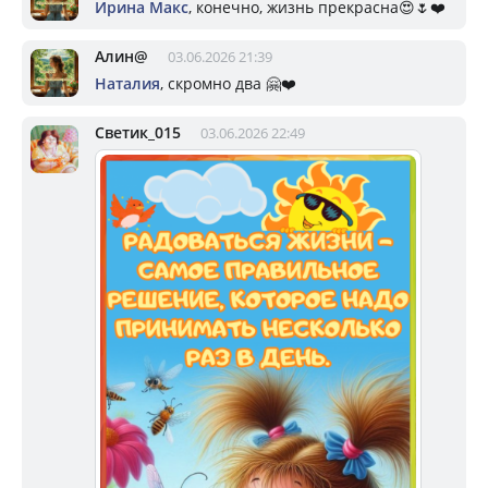
Ирина Макс
, конечно, жизнь прекрасна😍🌷❤️
Алин@
03.06.2026 21:39
Наталия
, скромно два 🤗❤️
Светик_015
03.06.2026 22:49