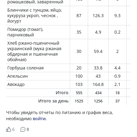
ромашковый, заваренный
Блинчики с тунцом, яйцо,
кукуруза укроп, чеснок ,
87
126.3
9.3
4
йогурт
Помидор (томат),
35
4.9
0.2
0
парниковый
Хлеб ржано-пшеничный
украинский (мука ржаная
30
59.4
2
0.
обдирная и пшеничная
обойная)
Горбуша соленая
20
33.8
4.4
1.
Апельсин
100
43
0.9
0.
Авокадо
103
164.8
2.1
15
Итого
555
434
18
2
Итого за день
1525
1256
37
5
Чтобы увидеть отчеты по питанию и график веса,
необходимо
войти
.
6
8