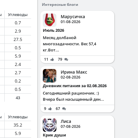
Интересные блоги
ы
Углеводы
Марусичка
01-08-2026
0.7
Июль 2026
2.9
Месяц долбаной
27.5
многозадачности. Вес 57,4
0.5
кг.Вот...
5.9
11
79
2.4
Ирина Макс
2.7
02-08-2026
0.2
Дневник питания за 02.08.2026
0.5
Сегодняшний рациончик. :)
43
Вчера был насыщенный ден...
9
67
ы
Углеводы
Лиса
35.2
07-08-2026
5.9
Крик души