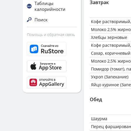
Завтрак
Таблицы
калорийности
Поиск
Кофе растворимый,
Молоко 2,5% жирно
Помощь и обратная связь
Хлебцы зерновые
Кофе растворимый,
Сахар, коричневый
Молоко 2,5% жирно
Помидор (томат), п
Укроп (Запекание)
Яйцо куриное (Запе
Обед
Шаурма
Перец фарширова