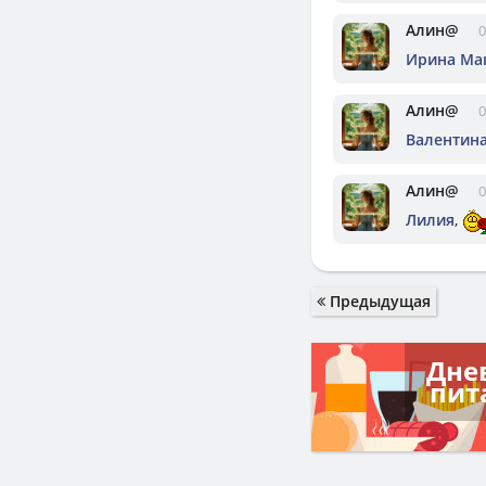
Алин@
0
Ирина Ма
Алин@
0
Валентин
Алин@
0
Лилия
,
Предыдущая
Дне
пит