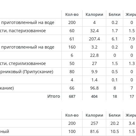
Кол-во
Калории
Белки
Жир
 приготовленный на воде
200
4
0.2
0
сти, пастеризованное
60
32.4
1.7
1.5
61
207.4
6.1
7.9
 приготовленный на воде
160
3.2
0.2
0
6
22.8
0
0
сти, стерилизованное
50
27
1.5
1.3
арниковый (Припускание)
80
9.9
0.5
0
4
1.4
0.1
0
кание)
66
96.8
8
7
Итого
687
404
18
17
Кол-во
Калории
Белки
Жир
200
257
20.2
3.4
нный
100
81.6
10.5
1.5