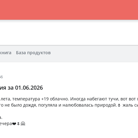
книга
База продуктов
56
я за 01.06.2026
лета, температура +19 облачно. Иногда набегают тучи, вот вот 
что не было дождя, погуляла и налюбовалась природой.🌷 жаль 
а.
ечера❤️🌷🤗