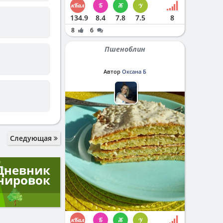
134.9
8.4
7.8
7.5
8
8
6
Пшеноблин
Автор
Оксана Б
Следующая
Дневник
нировок