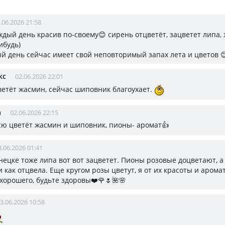
.06.2026 21:58
ждый день красив по-своему😊 сирень отцветёт, зацветет липа,
ибудь)
й день сейчас имеет свой неповторимый запах лета и цветов 
кс
02.06.2026 22:01
ветёт жасмин, сейчас шиповник благоухает.
а
02.06.2026 22:15
всю цветёт жасмин и шиповник, пионы- аромат👍
3.06.2026 01:41
онецке тоже липа вот вот зацветет. Пионы розовые доцветают, а
 как отцвела. Еще кругом розы цветут, я от их красоты и аромат
хорошего, будьте здоровы❤️🌹🌷🌺🌸
3.06.2026 10:58