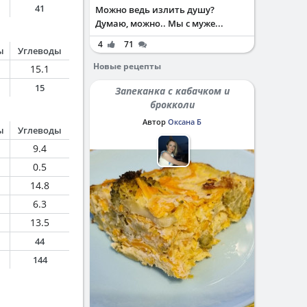
41
Можно ведь излить душу?
Думаю, можно.. Мы с муже...
4
71
ы
Углеводы
Новые рецепты
15.1
15
Запеканка с кабачком и
брокколи
Автор
Оксана Б
ы
Углеводы
9.4
0.5
14.8
6.3
13.5
44
144