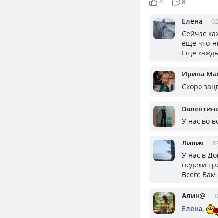
4
8
Елена
02
Сейчас ка
еще что-н
Еще кажды
Ирина Ма
Скоро зац
Валентин
У нас во 
Лилия
0
У нас в Д
недели три
Всего Вам 
Алин@
0
Елена
,