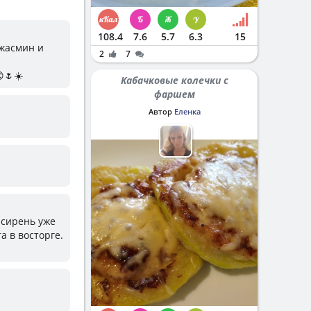
108.4
7.6
5.7
6.3
15
 жасмин и
2
7
🌷☀️
Кабачковые колечки с
фаршем
Автор
Еленка
 сирень уже
а в восторге.