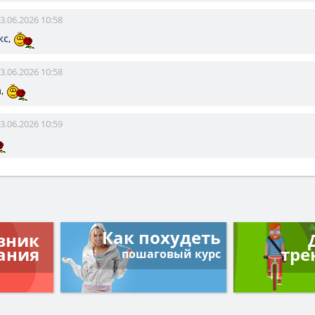
3.06.2026 10:58
кс
,
3.06.2026 10:58
а
,
3.06.2026 10:59
Как похудеть
вник
ания
тре
пошаговый курс