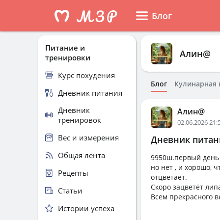
Блог
Питание и
Алин@
тренировки
Курс похудения
Блог
Кулинарная 
Дневник питания
Дневник
Алин@
тренировок
02.06.2026 21:
Вес и измерения
Дневник питани
Общая лента
9950ш.первый день 
но нет , и хорошо, 
Рецепты
отцветает.
Скоро зацветёт лип
Статьи
Всем прекрасного в
Истории успеха