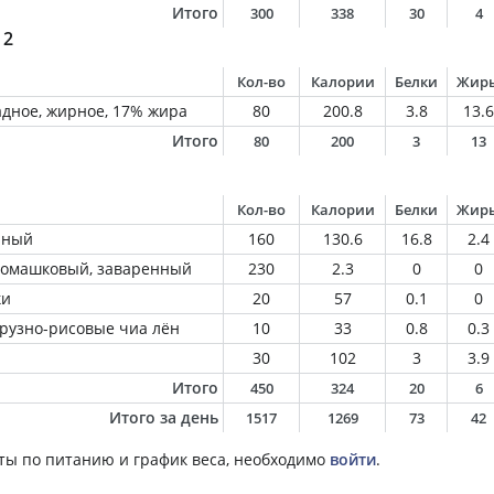
Итого
300
338
30
4
 2
Кол-во
Калории
Белки
Жир
дное, жирное, 17% жира
80
200.8
3.8
13.6
Итого
80
200
3
13
Кол-во
Калории
Белки
Жир
нный
160
130.6
16.8
2.4
 ромашковый, заваренный
230
2.3
0
0
ки
20
57
0.1
0
урузно-рисовые чиа лён
10
33
0.8
0.3
30
102
3
3.9
Итого
450
324
20
6
Итого за день
1517
1269
73
42
ты по питанию и график веса, необходимо
войти
.