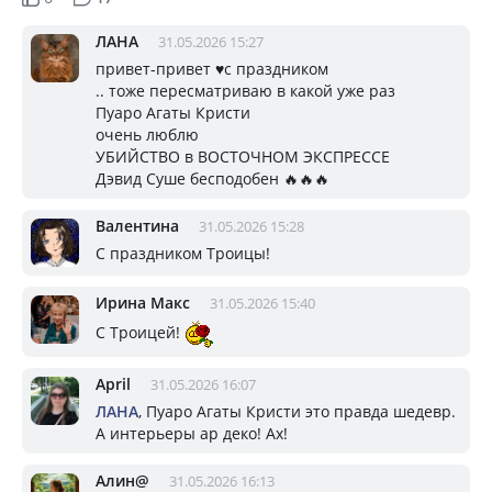
ЛАНА
31.05.2026 15:27
привет-привет ♥️с праздником
.. тоже пересматриваю в какой уже раз
Пуаро Агаты Кристи
очень люблю
УБИЙСТВО в ВОСТОЧНОМ ЭКСПРЕССЕ
Дэвид Суше бесподобен 🔥🔥🔥
Валентина
31.05.2026 15:28
С праздником Троицы!
Ирина Макс
31.05.2026 15:40
С Троицей!
April
31.05.2026 16:07
ЛАНА
, Пуаро Агаты Кристи это правда шедевр.
А интерьеры ар деко! Ах!
Алин@
31.05.2026 16:13