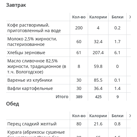
Завтрак
Кол-во
Калории
Белки
Жи
Кофе растворимый,
200
4
0.2
0
приготовленный на воде
Молоко 2,5% жирности,
60
32.4
1.7
1.
пастеризованное
Хлебцы зерновые
61
207.4
6.1
7.
Масло сливочное 82,5%
жирности, традиционное (в
8
59.8
0
6.
т.ч. Вологодское)
Варенье из клубники
30
85.5
0.1
0
Вафли картофельные
30
36.4
1.4
1.
Итого
389
425
9
1
Обед
Кол-во
Калории
Белки
Жи
Перец сладкий желтый
80
21.6
0.8
0.
Курага (абрикосы сушеные