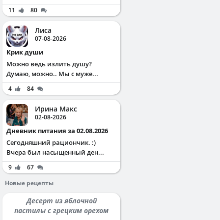
11
80
Лиса
07-08-2026
Крик души
Можно ведь излить душу?
Думаю, можно.. Мы с муже...
4
84
Ирина Макс
02-08-2026
Дневник питания за 02.08.2026
Сегодняшний рациончик. :)
Вчера был насыщенный ден...
9
67
Новые рецепты
Десерт из яблочной
пастилы с грецким орехом