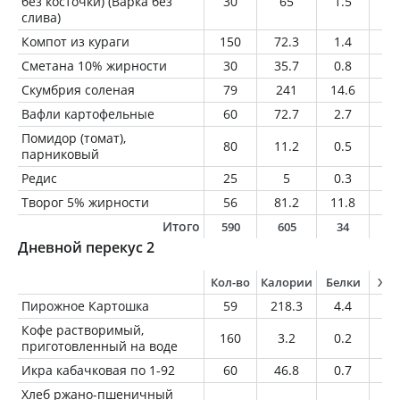
без косточки) (Варка без
30
65
1.5
0.
слива)
Компот из кураги
150
72.3
1.4
0.
Сметана 10% жирности
30
35.7
0.8
3
Скумбрия соленая
79
241
14.6
19
Вафли картофельные
60
72.7
2.7
3.
Помидор (томат),
80
11.2
0.5
0
парниковый
Редис
25
5
0.3
0
Творог 5% жирности
56
81.2
11.8
2.
Итого
590
605
34
2
Дневной перекус 2
Кол-во
Калории
Белки
Жи
Пирожное Картошка
59
218.3
4.4
11
Кофе растворимый,
160
3.2
0.2
0
приготовленный на воде
Икра кабачковая по 1-92
60
46.8
0.7
2.
Хлеб ржано-пшеничный