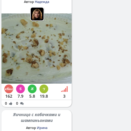
Автор
Надежда
162
7.9
5.8
19.8
3
0
0
Яичница с кабачками и
шампиньонами
Автор
Ирина