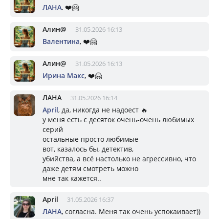
ЛАНА
, ❤️🤗
Алин@
31.05.2026 16:13
Валентина
, ❤️🤗
Алин@
31.05.2026 16:13
Ирина Макс
, ❤️🤗
ЛАНА
31.05.2026 16:14
April
, да, никогда не надоест 🔥
у меня есть с десяток очень-очень любимых
серий
остальные просто любимые
вот, казалось бы, детектив,
убийства, а всё настолько не агрессивно, что
даже детям смотреть можно
мне так кажется..
April
31.05.2026 16:37
ЛАНА
, согласна. Меня так очень успокаивает))