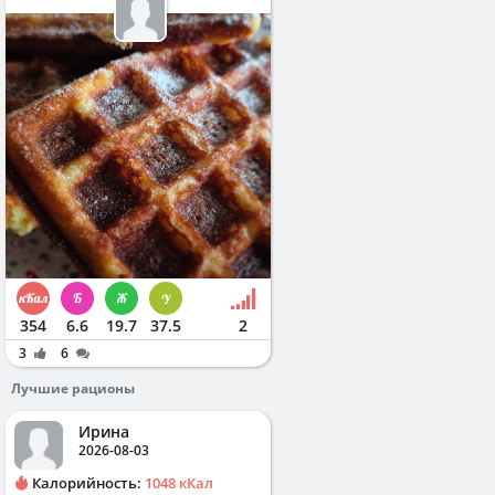
354
6.6
19.7
37.5
2
3
6
Лучшие рационы
Ирина
2026-08-03
Калорийность:
1048 кКал