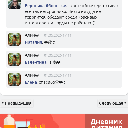
Вероника Яблонская
, в английских детективах
все так неторопливо. Никто никуда не
торопится, обедают среди красивых
интерьеров, и лорды не работают))
Алин@
01.06.2026 17:11
Наталия
, ❤️🤗🌷
Алин@
01.06.2026 17:11
Валентина
, 🌷🤗❤️
Алин@
01.06.2026 17:11
Елена
, спасибо🤗❤️🌷
Предыдущая
Следующая
Дневник
питания