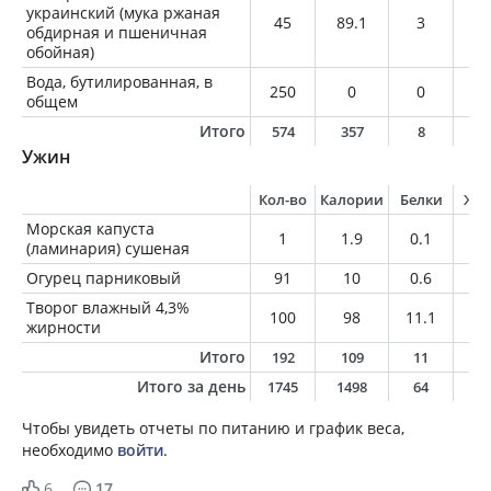
украинский (мука ржаная
45
89.1
3
0.
обдирная и пшеничная
обойная)
Вода, бутилированная, в
250
0
0
0
общем
Итого
574
357
8
1
Ужин
Кол-во
Калории
Белки
Жи
Морская капуста
1
1.9
0.1
0
(ламинария) сушеная
Огурец парниковый
91
10
0.6
0.
Творог влажный 4,3%
100
98
11.1
4.
жирности
Итого
192
109
11
4
Итого за день
1745
1498
64
6
Чтобы увидеть отчеты по питанию и график веса,
необходимо
войти
.
6
17