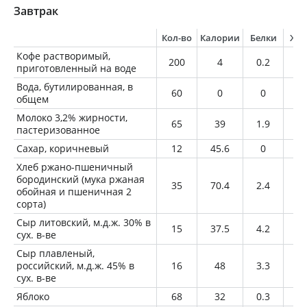
Завтрак
Кол-во
Калории
Белки
Жи
Кофе растворимый,
200
4
0.2
0
приготовленный на воде
Вода, бутилированная, в
60
0
0
0
общем
Молоко 3,2% жирности,
65
39
1.9
2.
пастеризованное
Сахар, коричневый
12
45.6
0
0
Хлеб ржано-пшеничный
бородинский (мука ржаная
35
70.4
2.4
0.
обойная и пшеничная 2
сорта)
Сыр литовский, м.д.ж. 30% в
15
37.5
4.2
2.
сух. в-ве
Сыр плавленый,
российский, м.д.ж. 45% в
16
48
3.3
3.
сух. в-ве
Яблоко
68
32
0.3
0.