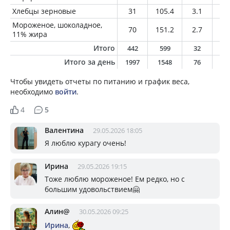
Хлебцы зерновые
31
105.4
3.1
4
Мороженое, шоколадное,
70
151.2
2.7
7.
11% жира
Итого
442
599
32
2
Итого за день
1997
1548
76
4
Чтобы увидеть отчеты по питанию и график веса,
необходимо
войти
.
4
5
Валентина
29.05.2026 18:05
Я люблю курагу очень!
Ирина
29.05.2026 19:15
Тоже люблю мороженое! Ем редко, но с
большим удовольствием🤗
Алин@
30.05.2026 09:25
Ирина
,