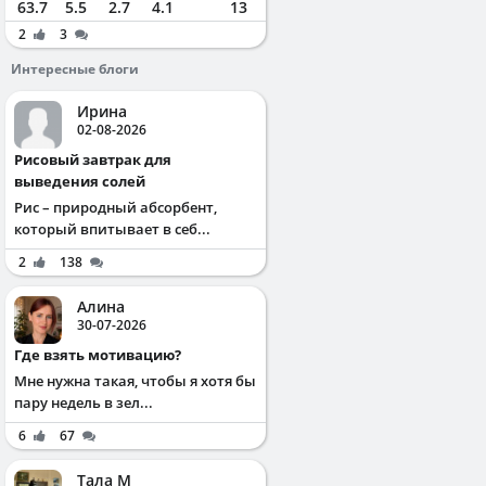
63.7
5.5
2.7
4.1
13
2
3
Интересные блоги
Ирина
02-08-2026
Рисовый завтрак для
выведения солей
Рис – природный абсорбент,
который впитывает в себ...
2
138
Алина
30-07-2026
Где взять мотивацию?
Мне нужна такая, чтобы я хотя бы
пару недель в зел...
6
67
Тала М