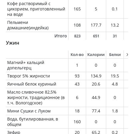
Кофе растворимый с
цикорием, приготовленный
165
5
0.1
0
на воде
Пельмени
108
177.7
13.2
3.
домашние(индейка)
Итого
823
651
31
1
Ужин
Кол-во
Калории
Белки
Жи
Магний+ кальций
1
0
0
0
допельгерц
Творог 5% жирности
93
134.9
19.5
4.
Яичный белок куриный
43
20.6
4.8
0.
Масло сливочное 82,5%
жирности, традиционное (в
6
44.9
0
5
т.ч. Вологодское)
Мини Сушки с Луком
18
77.4
1.8
1.
Вода, бутилированная, в
160
0
0
0
общем
Зефир
20
65.2
0.2
0