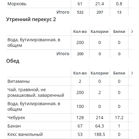
Морковь
61
21.4
0.8
0.
Итого
532
297
13
8
Утренний перекус 2
Кол-во
Калории
Белки
Жи
Вода, бутилированная, в
200
0
0
0
общем
Итого
200
0
0
0
Обед
Кол-во
Калории
Белки
Жи
Витамины
2
0
0
0
Чай, травяной, не
200
2
0
0
ромашковый, заваренный
Вода, бутилированная, в
100
0
0
0
общем
Чебурек
128
214
17.2
4.
Банан
67
64.3
1
0.
Кекс ванильный
53
188.5
0
7.