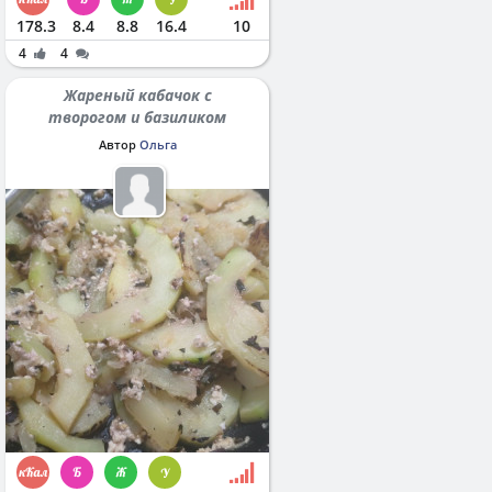
178.3
8.4
8.8
16.4
10
4
4
Жареный кабачок с
творогом и базиликом
Автор
Ольга