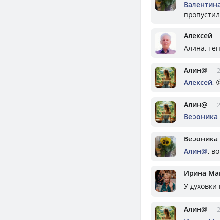
Валентин
пропустил
Алексей
Алина, теп
Алин@
2
Алексей
, 
Алин@
2
Вероника
Вероника
Алин@
, во
Ирина Ма
У духовки 
Алин@
2