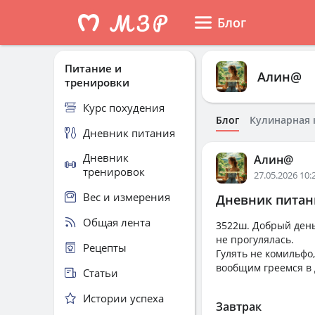
Блог
Питание и
Алин@
тренировки
Курс похудения
Блог
Кулинарная 
Дневник питания
Дневник
Алин@
тренировок
27.05.2026 10:
Вес и измерения
Дневник питани
Общая лента
3522ш. Добрый день,
не прогулялась.
Рецепты
Гулять не комильфо,
вообщим греемся в 
Статьи
Истории успеха
Завтрак