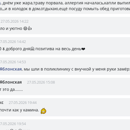
а
, днём уже жара,траву порвала, аллергия началась,капли выпи
о,,,и в холодок в дом,отдыхаю,ещё посуду помыть обед приготов
27.05.2026 14:22
ло и уютно 😄👍
7.05.2026 14:42
😍🌷доброго дня🤗 позитива на весь день❤️
7.05.2026 14:53
 Яблонская
, мы шли в поликлинику с внучкой у меня руки замёр
 Яблонская
27.05.2026 15:08
т это да.......
кс
27.05.2026 19:44
почти как у камина.
7.05.2026 19:54