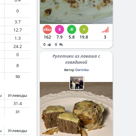
0
3.7
12.7
162
7.9
5.8
19.8
3
1.3
0
0
24.2
0
Рулетики из лаваша с
говядиной
8
Автор
Darinika
50
ы
Углеводы
31.4
31
ы
Углеводы