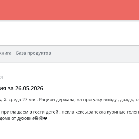
книга
База продуктов
24
я за 26.05.2026
 🌷 среда 27 мая. Рацион держала, на прогулку выйду , дождь, 
 приглашаем в гости детей , пекла кексы,запекла куриные голени
доме от духовки😁🤗❤️