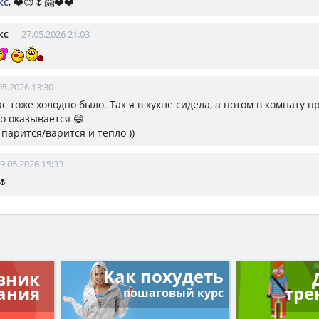
кс
, ❤️😉🌷🤗❤️❤️
кс
27.05.2026 21:03
05.2026 13:30
ас тоже холодно было. Так я в кухне сидела, а потом в комнату п
о оказывается 😄
 парится/варится и тепло ))
9.05.2026 15:33
🌷
Как похудеть
вник
ания
тре
пошаговый курс