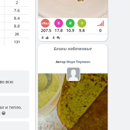
2
7.6
8.4
8.8
207.5
17.8
10.9
9.8
0
26
4
4
131
Блины кабачковые
Автор
Море Перемен
 во всю
ал и тепло.
 😁