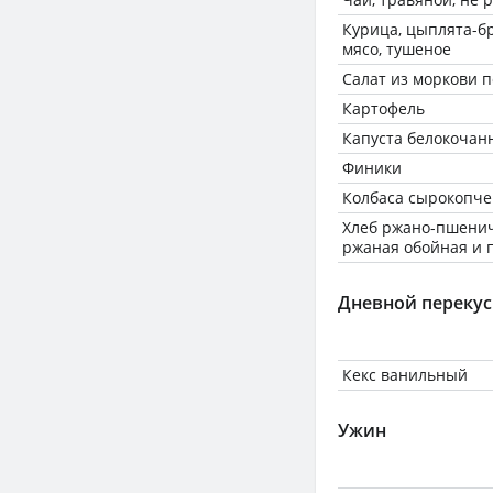
Курица, цыплята-бр
мясо, тушеное
Салат из моркови п
Картофель
Капуста белокочан
Финики
Колбаса сырокопче
Хлеб ржано-пшенич
ржаная обойная и 
Дневной перекус
Кекс ванильный
Ужин