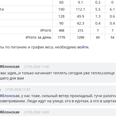
60
9.1
0.2
0
ти
190
112.1
5.5
6.1
128
49.9
1.3
0.6
90
42.3
0.4
0.4
Итого
468
213
7
7
Итого за день
1779
1299
65
54
ты по питанию и график веса, необходимо
войти
.
 Яблонская
27.05.2026 11:00
вас идея,,,и только начинает теплеть сегодня уже тепло,солнце
ошего дня вам
а
27.05.2026 11:47
 Яблонская
, у нас тоже, сильный ветер прохладный, тучи разогн
оветривании. Люди идут на улице, кто в куртках, а кто в шортах
 Яблонская
27.05.2026 14:09