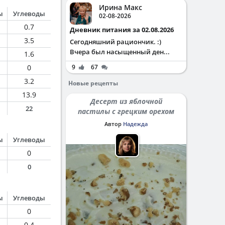
Ирина Макс
ы
Углеводы
02-08-2026
0.7
Дневник питания за 02.08.2026
3.5
Сегодняшний рациончик. :)
Вчера был насыщенный ден...
1.6
0
9
67
3.2
Новые рецепты
13.9
Десерт из яблочной
22
пастилы с грецким орехом
Автор
Надежда
ы
Углеводы
0
0
ы
Углеводы
0
0.4