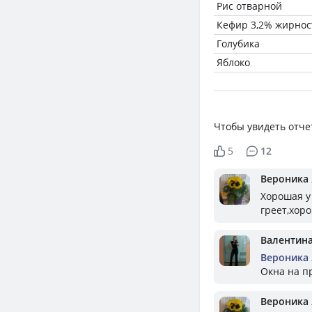
Рис отварной
Кефир 3,2% жирнос
Голубика
Яблоко
Чтобы увидеть отче
5
12
Вероника
Хорошая у 
греет,хор
Валентин
Вероника
Окна на пр
Вероника