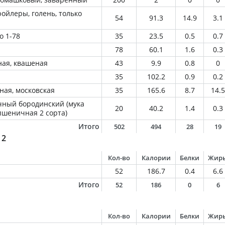
ойлеры, голень, только
54
91.3
14.9
3.1
о 1-78
35
23.5
0.5
0.7
78
60.1
1.6
0.3
ная, квашеная
43
9.9
0.8
0
35
102.2
0.9
0.2
ная, московская
35
165.6
8.7
14.5
ный бородинский (мука
20
40.2
1.4
0.3
пшеничная 2 сорта)
Итого
502
494
28
19
 2
Кол-во
Калории
Белки
Жир
52
186.7
0.4
6.6
Итого
52
186
0
6
Кол-во
Калории
Белки
Жир