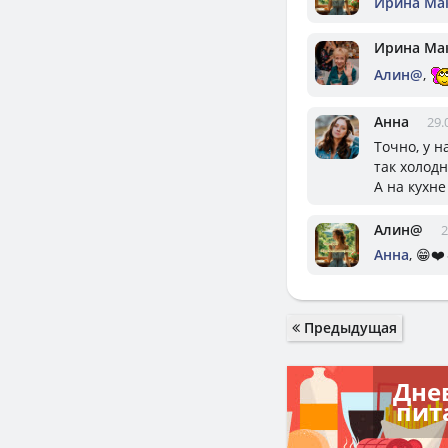
Ирина Ма
Ирина Ма
Алин@
,
Анна
29.
Точно, у н
так холодн
А на кухне
Алин@
2
Анна
, 😁❤️
Предыдущая
Дне
пит