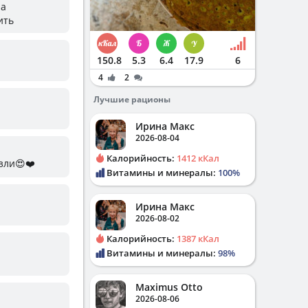
ла
ить
150.8
5.3
6.4
17.9
6
4
2
Лучшие рационы
Ирина Макс
2026-08-04
Калорийность:
1412 кКал
зли😍❤️
Витамины и минералы:
100%
Ирина Макс
2026-08-02
Калорийность:
1387 кКал
Витамины и минералы:
98%
Maximus Otto
2026-08-06