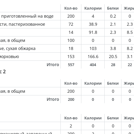
Кол-во
Калории
Белки
Жир
 приготовленный на воде
200
4
0.2
0
сти, пастеризованное
72
38.9
2.1
2.3
14
91.8
2.3
8.5
ная, в общем
100
0
0
0
е, сухая обжарка
18
103
3.8
8.2
морковью
153
166.6
20.5
3.1
Итого
557
404
28
22
с 2
Кол-во
Калории
Белки
Жир
ная, в общем
200
0
0
0
Итого
200
0
0
0
Кол-во
Калории
Белки
Жир
2
0
0
0
 ромашковый, заваренный
200
2
0
0