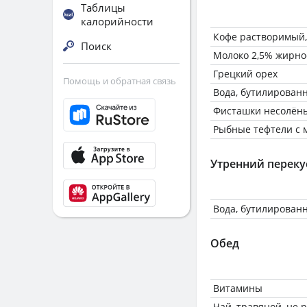
Таблицы
калорийности
Кофе растворимый,
Поиск
Молоко 2,5% жирно
Грецкий орех
Помощь и обратная связь
Вода, бутилирован
Фисташки несолёны
Рыбные тефтели с 
Утренний переку
Вода, бутилирован
Обед
Витамины
Чай, травяной, не