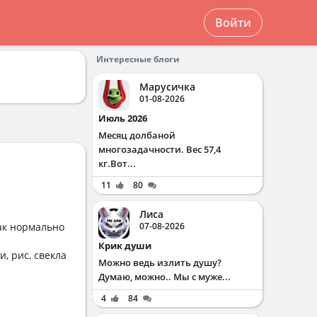
Войти
Интересные блоги
Марусичка
01-08-2026
Июль 2026
Месяц долбаной
многозадачности. Вес 57,4
кг.Вот...
11
80
Лиса
так нормально
07-08-2026
Крик души
, рис, свекла
Можно ведь излить душу?
Думаю, можно.. Мы с муже...
4
84