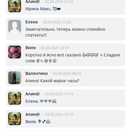
Алин@
02.09.2025 21:54
Ирина Макс
, 🥰❤️
Елена
02.09.2025 22:03
Замечательно, теперь можно спокойно
спаткать!!!
Виля
02.09.2025 22:31
Коротко и́ я́сно всё сказа́но́ 👍🤣🤣🤣 🍡Сладких
сно́в 🍨🍡🍥🍦😤
Валентина
03.09.2025 08:33
Алина! Какой марки часы?
Алин@
03.09.2025 15:14
Елена
, 🌹🌹🌹🤗
Алин@
03.09.2025 15:15
Виля
, 💐💕🤗