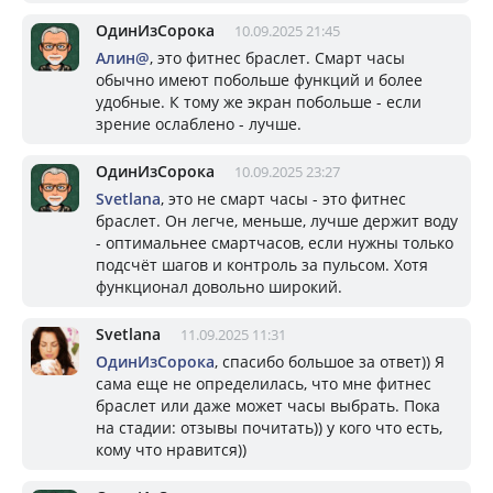
ОдинИзСорока
10.09.2025 21:45
Алин@
, это фитнес браслет. Смарт часы
обычно имеют побольше функций и более
удобные. К тому же экран побольше - если
зрение ослаблено - лучше.
ОдинИзСорока
10.09.2025 23:27
Svetlana
, это не смарт часы - это фитнес
браслет. Он легче, меньше, лучше держит воду
- оптимальнее смартчасов, если нужны только
подсчёт шагов и контроль за пульсом. Хотя
функционал довольно широкий.
Svetlana
11.09.2025 11:31
ОдинИзСорока
, спасибо большое за ответ)) Я
сама еще не определилась, что мне фитнес
браслет или даже может часы выбрать. Пока
на стадии: отзывы почитать)) у кого что есть,
кому что нравится))