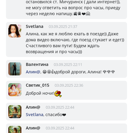
остановился ст. Мичуринск ( дали интернет)),
не могу ответить на вопрос про часы, приеду
через неделю напишу.🚉🚆❤️🤗
Svetlana
03.09.2025 21:37
Алина, как же я люблю ехать в поезде)) Даже
дома видео включаю, где поезд стукает и едет))
Счастливого вам пути! Будем ждать
возвращения и про часы)))
Валентина
03.09.2025 22:11
Алин@
, 😁🤩👍доброй дороги, Алина! 🌹🌹🌹
Светик_015
03.09.2025 22:36
Доброй ночи!
Алин@
03.09.2025 22:44
Svetlana
, спасибо❤️
Алин@
03.09.2025 22:44