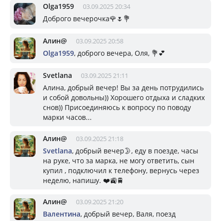
Olga1959
03.09.2025 20:34
Доброго вечерочка🌹🌷💐
Алин@
03.09.2025 20:58
Olga1959
, доброго вечера, Оля, 💐💕
Svetlana
03.09.2025 21:11
Алина, добрый вечер! Вы за день потрудились
и собой довольны)) Хорошего отдыха и сладких
снов)) Присоединяюсь к вопросу по поводу
марки часов...
Алин@
03.09.2025 21:18
Svetlana
, добрый вечер🌛, еду в поезде, часы
на руке, что за марка, не могу ответить, сын
купил , подключил к телефону, вернусь через
неделю, напишу. ❤️🚉🚆
Алин@
03.09.2025 21:20
Валентина
, добрый вечер, Валя, поезд