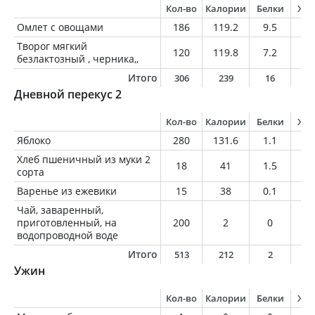
Кол-во
Калории
Белки
Жи
Омлет с овощами
186
119.2
9.5
6.
Творог мягкий
120
119.8
7.2
4.
безлактозный , черника,,
Итого
306
239
16
1
Дневной перекус 2
Кол-во
Калории
Белки
Жи
Яблоко
280
131.6
1.1
1.
Хлеб пшеничный из муки 2
18
41
1.5
0.
сорта
Варенье из ежевики
15
38
0.1
0
Чай, заваренный,
приготовленный, на
200
2
0
0
водопроводной воде
Итого
513
212
2
1
Ужин
Кол-во
Калории
Белки
Жи