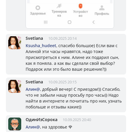
Svetlana
10.09.2025 20:14
Ksusha_hudeet
, спасибо большое) Если вам с
Алиной эти часы нравятся, надо тоже
присмотреться к ним. Алине их подарил сын,
как я поняла. а как вы сделали свой выбор?
Подарок или это было ваше решение?))
Svetlana
10.09.2025 20:15
Алин@
, добрый вечер! С приездом!)) Спасибо,
что не забыли нашу просьбу про часы)) Надо
найти в интернете и почитать про них, узнать
побольше и отзывы какие))
ОдинИзСорока
10.09.2025 20:40
Алин@
, на здоровье 🌹