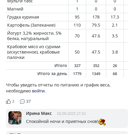
Мульти табс
1
0
0
0
Магний
1
0
0
0
Грудка куриная
95
178
17.3
4.
Картофель (Запекание)
110
79.5
2.1
0.
Йогурт 3,2% жирности, 5%
70
47.6
3.5
2.
белка, натуральный
Крабовое мясо из сурими
(искуственное), крабовые
50
47.5
3.8
0.
палочки
Итого
327
352
26
7
Итого за день
1779
1349
68
4
Чтобы увидеть отчеты по питанию и график веса,
необходимо
войти
.
3
37
Ирина Макс
02.09.2025 21:52
Спокойной ночи и приятных снов!