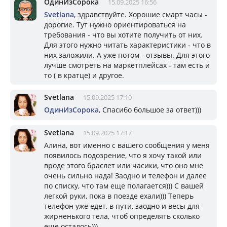
ОдинИзСорока
15.09.2025 16:56
Svetlana
, здравствуйте. Хорошие смарт часы -
дорогие. Тут нужно ориентироваться на
требования - что вы хотите получить от них.
Для этого нужно читать характеристики - что в
них заложили. А уже потом - отзывы. Для этого
лучше смотреть на маркетплейсах - там есть и
то ( в кратце) и другое.
Svetlana
15.09.2025 17:10
ОдинИзСорока
, Спасибо большое за ответ)))
Svetlana
15.09.2025 17:17
Алина, вот именно с вашего сообщения у меня
появилось подозрение, что я хочу такой или
вроде этого браслет или часики, что оно мне
очень сильно нада! Заодно и телефон и далее
по списку, что там еще полагается))) С вашей
легкой руки, пока в поезде ехали))) Теперь
телефон уже едет, в пути, заодно и весы для
жирненького тела, чтоб определять сколько
еще осталось)))