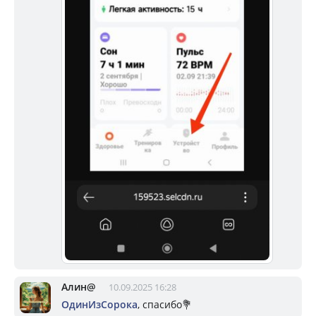
Алин@
10.09.2025 16:28
ОдинИзСорока
, спасибо💐