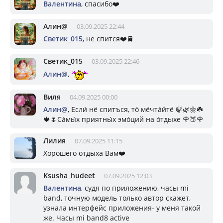
Валентина
, спасибо❤️
Алин@
03.09.2025 22:44
Светик_015
, не спится❤️🚆
Светик_015
03.09.2025 22:46
Алин@
,
Виля
04.09.2025 00:00
Алин@
, Если́ нё спитъся, то́ мёчта́йтё 🍃🌿🌼☘️
🍁🌷Са́мы́х приятны́х эмо́ций на о́тдыхе 🌹🍑🌹
Лилия
07.09.2025 11:15
Хорошего отдыха Вам❤️
Ksusha_hudeet
07.09.2025 12:03
Валентина
, судя по приложению, часы mi
band, точную модель только автор скажет,
узнала интерфейс приложения- у меня такой
же. Часы mi band8 active