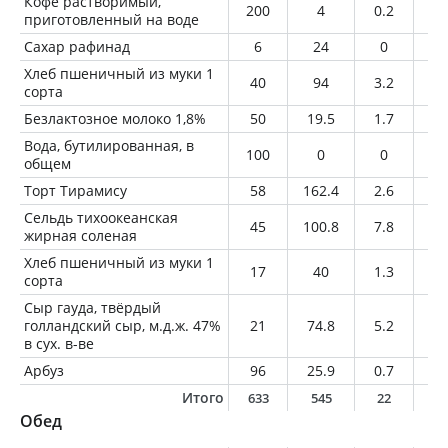
Кофе растворимый,
200
4
0.2
0
приготовленный на воде
Сахар рафинад
6
24
0
0
Хлеб пшеничный из муки 1
40
94
3.2
0.
сорта
Безлактозное молоко 1,8%
50
19.5
1.7
0.
Вода, бутилированная, в
100
0
0
0
общем
Торт Тирамису
58
162.4
2.6
8.
Сельдь тихоокеанская
45
100.8
7.8
7.
жирная соленая
Хлеб пшеничный из муки 1
17
40
1.3
0.
сорта
Сыр гауда, твёрдый
голландский сыр, м.д.ж. 47%
21
74.8
5.2
5.
в сух. в-ве
Арбуз
96
25.9
0.7
0.
Итого
633
545
22
2
Обед