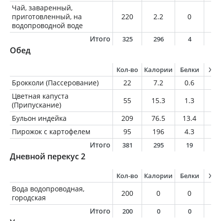
Чай, заваренный,
приготовленный, на
220
2.2
0
0
водопроводной воде
Итого
325
296
4
1
Обед
Кол-во
Калории
Белки
Жи
Брокколи (Пассерование)
22
7.2
0.6
0.
Цветная капуста
55
15.3
1.3
0.
(Припускание)
Бульон индейка
209
76.5
13.4
2.
Пирожок с картофелем
95
196
4.3
10
Итого
381
295
19
1
Дневной перекус 2
Кол-во
Калории
Белки
Жи
Вода водопроводная,
200
0
0
0
городская
Итого
200
0
0
0