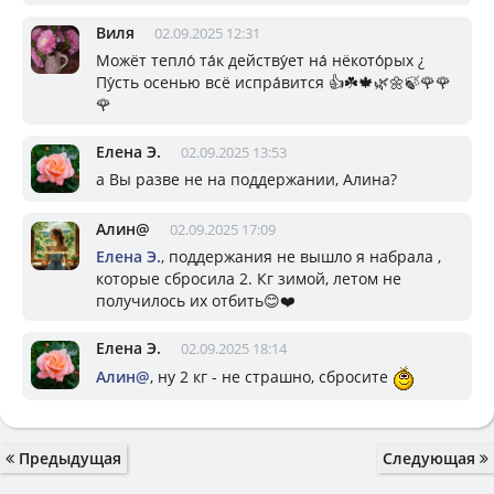
Виля
02.09.2025 12:31
Можёт тепло́ та́к действу́ет на́ нёкото́рых ¿
Пу́сть осенью всё испра́вится 👍☘️🍁🌿🌼🍃🌹🌹
🌹
Елена Э.
02.09.2025 13:53
а Вы разве не на поддержании, Алина?
Алин@
02.09.2025 17:09
Елена Э.
, поддержания не вышло я набрала ,
которые сбросила 2. Кг зимой, летом не
получилось их отбить😊❤️
Елена Э.
02.09.2025 18:14
Алин@
, ну 2 кг - не страшно, сбросите
Предыдущая
Следующая