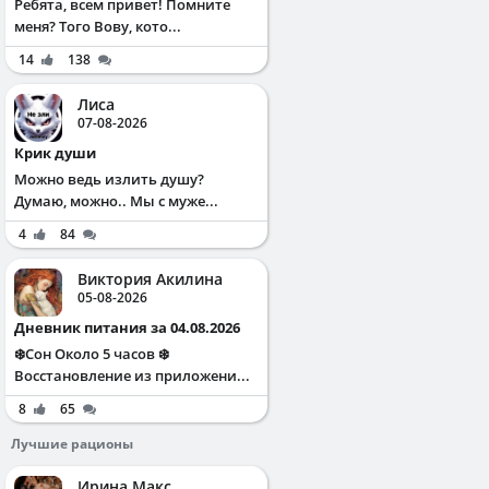
Ребята, всем привет! Помните
меня? Того Вову, кото...
14
138
Лиса
07-08-2026
Крик души
Можно ведь излить душу?
Думаю, можно.. Мы с муже...
4
84
Виктория Акилина
05-08-2026
Дневник питания за 04.08.2026
❄️Сон Около 5 часов ❄️
Восстановление из приложени...
8
65
Лучшие рационы
Ирина Макс