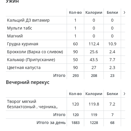
Ужин
Кол-во
Калории
Белки
Жи
Кальций Д3 витамир
1
0
0
0
Мульти табс
1
0
0
0
Магний
1
0
0
0
Грудка куриная
60
112.4
10.9
3.
Брокколи (Варка со сливом)
90
25.6
2.4
0.
Кальмар (Припускание)
50
43.5
7.7
0.
Цветная капуста
90
27
2.3
0.
Итого
293
208
23
4
Вечерний перекус
Кол-во
Калории
Белки
Жи
Творог мягкий
120
119.8
7.2
4.
безлактозный , черника,,
Итого
120
119
7
4
Итого за день
1883
1228
68
4