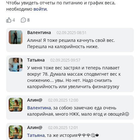
Чтобы увидеть отчеты по питанию и график веса,
необходимо
войти
.
4
8
Валентина
02.09.2025 08:51
Алина! Я тоже решила качнуть свой вес.
Перешла на калорийность ниже.
Татьяна
02.09.2025 09:57
У меня тоже вес застрял и теперь плавает
вокруг 78. Думала массаж сподвигнет вес к
снижению... увы. Но нет. Надо снизить
калорийность или увеличить физнагрузку
Алин@
02.09.2025 12:00
Валентина
, за собою замечаю еда очень
калорийная, много НЖК, мало ягод и овощей😖
Алин@
02.09.2025 12:01
Татьяна
, та же история🌹🌹🌹🤔🍁