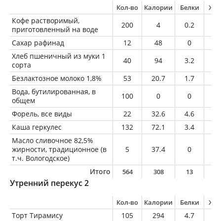
Кол-во
Калории
Белки
Жи
Кофе растворимый,
200
4
0.2
0
приготовленный на воде
Сахар рафинад
12
48
0
0
Хлеб пшеничный из муки 1
40
94
3.2
0.
сорта
Безлактозное молоко 1,8%
53
20.7
1.7
1
Вода, бутилированная, в
100
0
0
0
общем
Форель, все виды
22
32.6
4.6
1.
Каша геркулес
132
72.1
3.4
1.
Масло сливочное 82,5%
жирности, традиционное (в
5
37.4
0
4.
т.ч. Вологодское)
Итого
564
308
13
8
Утренний перекус 2
Кол-во
Калории
Белки
Жи
Торт Тирамису
105
294
4.7
14