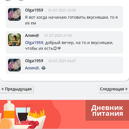
Olga1959
01.07.2025 20:50
Я вот когда начинаю готовить вкусняшки, то я
их ем
Алин@
01.07.2025 21:05
Olga1959
, добрый вечер, на то и вкусняшки,
чтобы их есть😉🌹
Olga1959
02.07.2025 04:07
Алин@
, 😂
Предыдущая
Следующая
Дневник
питания