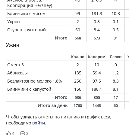
Корпорация Hershey)
Блинчики с мясом
99
181.3
10.8
8
Укроп
2
0.8
0.1
0
Огурец грунтовый
60
8.4
0.5
0.
Итого
568
673
31
2
Ужин
Кол-во
Калории
Белки
Жи
Омега 3
2
10
0
1
Абрикосы
135
59.4
1.2
0.
Безлактозное молоко 1,8%
250
97.5
8.3
4.
Блинчики с капустой
150
188.1
8.1
8.
Итого
536
355
17
1
Итого за день
1760
1448
60
5
Чтобы увидеть отчеты по питанию и график веса,
необходимо
войти
.
4
3