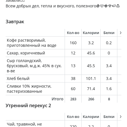
забыли🤷‍♀️
Всем добрых дел, тепла и вкусного, полезного🍇🩷🍓🌹🍉🍮
Завтрак
Кол-во
Калории
Белки
Жи
Кофе растворимый,
160
3.2
0.2
0
приготовленный на воде
Сахар, коричневый
12
45.6
0
0
Сыр голландский,
брусковый, м.д.ж. 45% в сух.
13
45.5
3.4
3.
в-ве
Хлеб белый
38
101.1
3.4
1.
Сливки 10% жирности,
60
71.4
1.6
6
пастеризованные
Итого
283
266
8
1
Утренний перекус 2
Кол-во
Калории
Белки
Жи
Чай, травяной, не
220
2.2
0
0