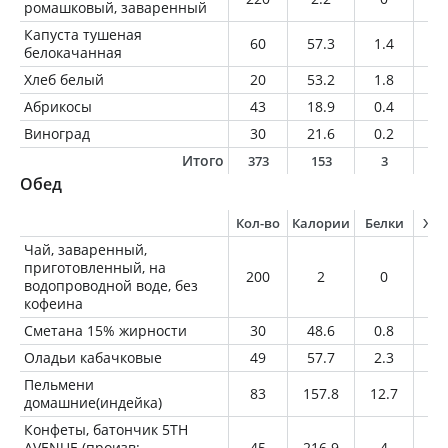
ромашковый, заваренный
Капуста тушеная
60
57.3
1.4
3.
белокачанная
Хлеб белый
20
53.2
1.8
0.
Абрикосы
43
18.9
0.4
0
Виноград
30
21.6
0.2
0.
Итого
373
153
3
4
Обед
Кол-во
Калории
Белки
Жи
Чай, заваренный,
приготовленный, на
200
2
0
0
водопроводной воде, без
кофеина
Сметана 15% жирности
30
48.6
0.8
4.
Оладьи кабачковые
49
57.7
2.3
2.
Пельмени
83
157.8
12.7
2.
домашние(индейка)
Конфеты, батончик 5TH
AVENUE (произв:
45
216.9
4
10