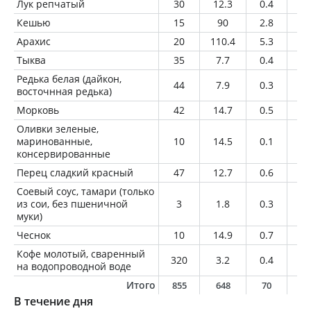
Лук репчатый
30
12.3
0.4
0.
Кешью
15
90
2.8
7.
Арахис
20
110.4
5.3
9
Тыква
35
7.7
0.4
0
Редька белая (дайкон,
44
7.9
0.3
0
восточнная редька)
Морковь
42
14.7
0.5
0
Оливки зеленые,
маринованные,
10
14.5
0.1
1.
консервированные
Перец сладкий красный
47
12.7
0.6
0
Соевый соус, тамари (только
из сои, без пшеничной
3
1.8
0.3
0
муки)
Чеснок
10
14.9
0.7
0.
Кофе молотый, сваренный
320
3.2
0.4
0.
на водопроводной воде
Итого
855
648
70
2
В течение дня