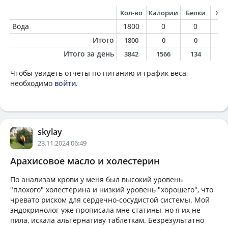
Кол-во
Калории
Белки
Жи
Вода
1800
0
0
0
Итого
1800
0
0
0
Итого за день
3842
1566
134
6
Чтобы увидеть отчеты по питанию и график веса,
необходимо
войти
.
skylay
23.11.2024 06:49
Арахисовое масло и холестерин
По анализам крови у меня был высокий уровень
"плохого" холестерина и низкий уровень "хорошего", что
чревато риском для сердечно-сосудистой системы. Мой
эндокринолог уже прописала мне статины, но я их не
пила, искала альтернативу таблеткам. Безрезультатно