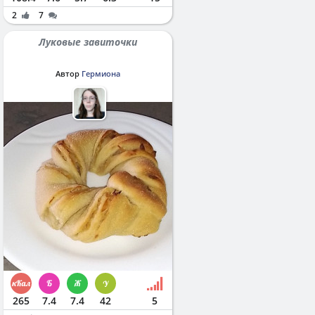
2
7
Луковые завиточки
Автор
Гермиона
265
7.4
7.4
42
5