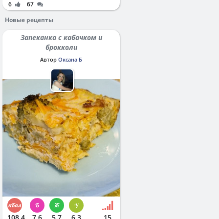
6
67
Новые рецепты
Запеканка с кабачком и
брокколи
Автор
Оксана Б
108.4
7.6
5.7
6.3
15