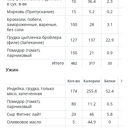
10
36.4
2.3
3
в сух. в-ве
Морковь (Припускание)
15
5.2
0.2
0
Брокколи, побеги,
замороженные, вареные,
100
28
3.1
0.
без соли
Грудка цыпленка-бройлера
127
137
22.9
4.
(филе) (Запекание)
Помидор (томат),
150
21
0.9
0
парниковый
Итого
462
317
33
9
Ужин
Кол-во
Калории
Белки
Жи
Индейка, грудка, только
174
255.8
52.4
3.
мясо, запечённая
Помидор (томат),
80
11.2
0.5
0
парниковый
Сыр Фитнес лайт
20
46
5.8
2.
Оливковое масло
5
44.9
0
5