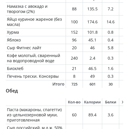
Намазка с авокадо и
88
135.5
7.2
8.
творогом (2%)
Яйцо куриное жареное (без
100
174.6
14.6
12
масла)
Хурма
152
101.8
0.8
0.
Яблоко
96
45.1
0.4
0.
Сыр Фитнес лайт
20
46
5.8
2.
Кофе молотый, сваренный
240
2.4
0.3
0
на водопроводной воде
Биохлеб
21
46.5
1.6
0.
Печень трески. Консервы
8
49
0.3
5.
Итого
725
601
30
3
Обед
Кол-во
Калории
Белки
Жи
Паста (макароны, спагетти)
из цельнозерновой муки,
60
89.4
3.6
1
приготовленная
Сыр российский, м.д.ж. 50%