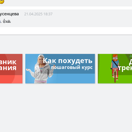
усенцева
21.04.2025 18:37
а
, 👍🙏
Как похудеть
вник
ания
тре
пошаговый курс