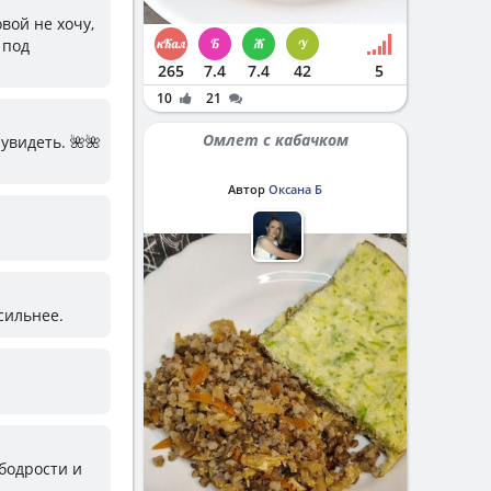
овой не хочу,
 под
265
7.4
7.4
42
5
10
21
Омлет с кабачком
увидеть. 🌺🌺
Автор
Оксана Б
 сильнее.
бодрости и