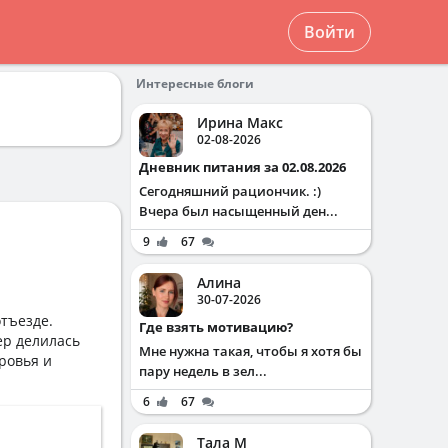
Войти
Интересные блоги
Ирина Макс
02-08-2026
Дневник питания за 02.08.2026
Сегодняшний рациончик. :)
Вчера был насыщенный ден...
9
67
Алина
30-07-2026
отъезде.
Где взять мотивацию?
ер делилась
Мне нужна такая, чтобы я хотя бы
ровья и
пару недель в зел...
6
67
Тала М