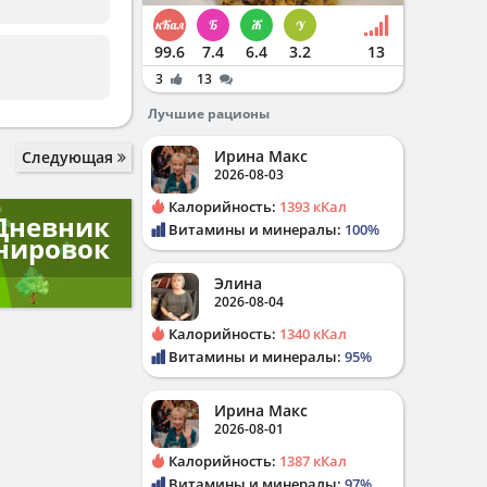
99.6
7.4
6.4
3.2
13
3
13
Лучшие рационы
Ирина Макс
Следующая
2026-08-03
Калорийность:
1393 кКал
Дневник
Витамины и минералы:
100%
нировок
Элина
2026-08-04
Калорийность:
1340 кКал
Витамины и минералы:
95%
Ирина Макс
2026-08-01
Калорийность:
1387 кКал
Витамины и минералы:
97%