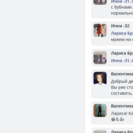
Инна -31
,
с бубнами
нормально
Инна -32
Лариса Бр
мужем ни 
Лариса Бр
Инна -31
,
Валентин
Добрый де
Вы уже ст
составить,
Валентин
Лариса! К
😁💪👍
Лариса Бр