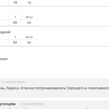
18
18
1
Итог
60
60
редний
1
Итог
60
60
 ккал
21.04.2025 09:43
нь, Лариса, отлично потренировались! Хорошего и позитивного
усенцева
21.04.2025 09:49