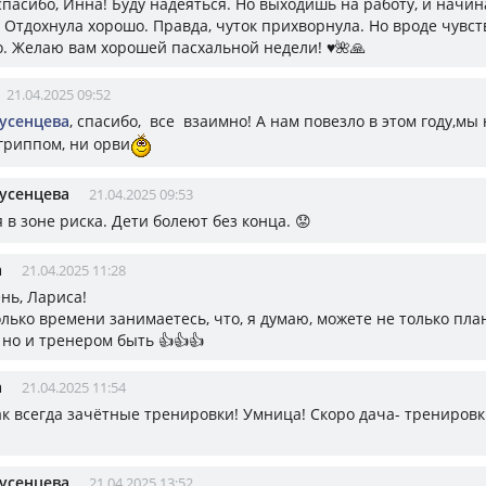
 спасибо, Инна! Буду надеяться. Но выходишь на работу, и начи
. Отдохнула хорошо. Правда, чуток прихворнула. Но вроде чувст
. Желаю вам хорошей пасхальной недели! ♥️🌺🙏
21.04.2025 09:52
усенцева
, спасибо, все взаимно! А нам повезло в этом году,мы 
гриппом, ни орви
усенцева
21.04.2025 09:53
 я в зоне риска. Дети болеют без конца. 😟
а
21.04.2025 11:28
нь, Лариса!
олько времени занимаетесь, что, я думаю, можете не только пл
 но и тренером быть 👍👍👍
а
21.04.2025 11:54
ак всегда зачётные тренировки! Умница! Скоро дача- трениров
усенцева
21.04.2025 13:52