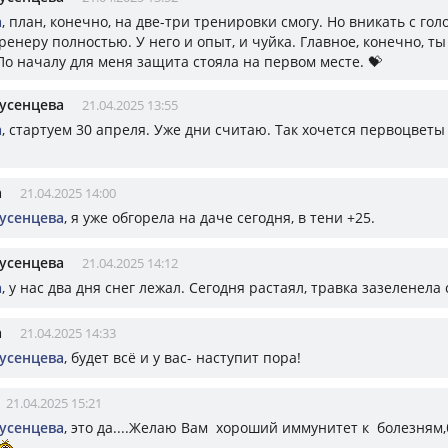
а
, план, конечно, на две-три тренировки смогу. Но вникать с гол
енеру полностью. У него и опыт, и чуйка. Главное, конечно, ты
По началу для меня защита стояла на первом месте. 💝
усенцева
21.04.2025 13:55
а
, стартуем 30 апреля. Уже дни считаю. Так хочется первоцветы 
а
21.04.2025 14:00
усенцева
, я уже обгорела на даче сегодня, в тени +25.
усенцева
21.04.2025 14:12
а
, у нас два дня снег лежал. Сегодня растаял, травка зазеленела
а
21.04.2025 14:33
усенцева
, будет всё и у вас- наступит пора!
21.04.2025 15:21
усенцева
, это да....Желаю Вам хороший иммунитет к болезням,