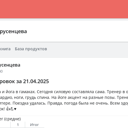
Брусенцева
книга
База продуктов
усенцева
40
овок за 21.04.2025
и йога в гамаках. Сегодня силовую составляла сама. Тренер в 
ардио, ноги, грудь спина. На йоге акцент на разные позы. Трен
тере. Поездка удалась. Правда, погода была не очень. Всем здо
! 👍💪♥️
ег (средне)
1
Итог