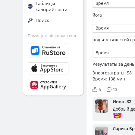
Таблицы
Время
калорийности
йога
Поиск
Время
Помощь и обратная связь
подъем тяжестей с
Время
Результаты за день
Энергозатраты: 581
Время: 138 мин
6
13
Инна -32
Добрый де
Лариса Бр