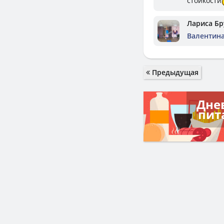
стойкости
Лариса Бр
Валентин
Предыдущая
Дне
пит