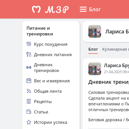
Блог
Питание и
Лариса 
тренировки
Курс похудения
Блог
Кулинарная 
Дневник питания
Дневник
Лариса Бр
тренировок
21.04.2025 09:
Вес и измерения
Дневник тренир
Общая лента
Силовая тренировка 
Сделала акцент на к
Рецепты
впечатлениями о Пи
отличных тренировок
Статьи
Беговая дорожка / б
Истории успеха