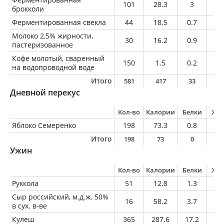
101
28.3
3
0.
брокколи
Ферментированная свекла
44
18.5
0.7
0
Молоко 2,5% жирности,
30
16.2
0.9
0.
пастеризованное
Кофе молотый, сваренный
150
1.5
0.2
0
на водопроводной воде
Итого
581
417
33
8
Дневной перекус
Кол-во
Калории
Белки
Жи
Яблоко Семеренко
198
73.3
0.8
0.
Итого
198
73
0
0
Ужин
Кол-во
Калории
Белки
Жи
Руккола
51
12.8
1.3
0.
Сыр российский, м.д.ж. 50%
16
58.2
3.7
4.
в сух. в-ве
Кулеш
365
287.6
17.2
11