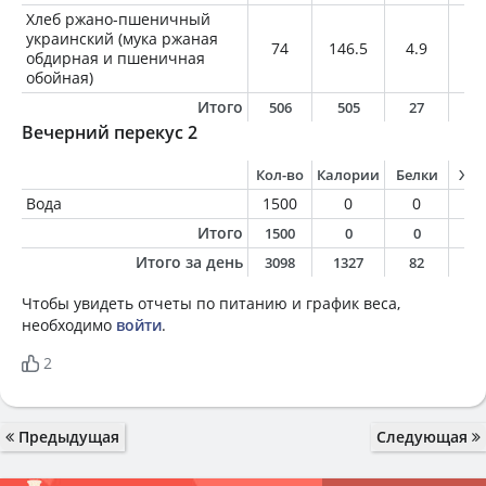
Хлеб ржано-пшеничный
украинский (мука ржаная
74
146.5
4.9
0.
обдирная и пшеничная
обойная)
Итого
506
505
27
1
Вечерний перекус 2
Кол-во
Калории
Белки
Жи
Вода
1500
0
0
0
Итого
1500
0
0
0
Итого за день
3098
1327
82
4
Чтобы увидеть отчеты по питанию и график веса,
необходимо
войти
.
2
Предыдущая
Следующая