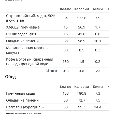
Кол-во
Калории
Белки
Жи
Сыр российский, м.д.ж. 50%
34
123.8
7.9
1
в сух. в-ве
Хлебцы гречневые
15
56.9
1.7
0.
ПП Филадельфия
16
41.8
0.8
3.
Оладьи из печени
68
98.9
10.1
4
Маринованная морская
30
8.5
0.3
0.
капуста
Кофе молотый, сваренный
150
1.5
0.2
0
на водопроводной воде
Итого
313
331
20
1
Обед
Кол-во
Калории
Белки
Жи
Гречневая каша
153
180.8
7.3
2
Оладьи из печени
50
72.7
7.5
3
Наггетсы (аэрогриль)
53
99.3
14.4
2
Ферментированная