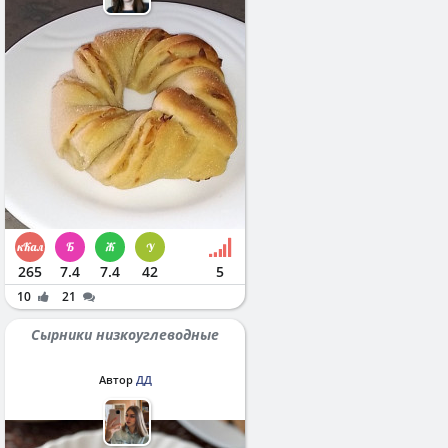
265
7.4
7.4
42
5
10
21
Сырники низкоуглеводные
Автор
ДД