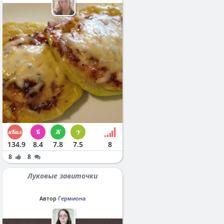
134.9
8.4
7.8
7.5
8
8
8
Луковые завиточки
Автор
Гермиона