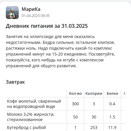
МариКа
01.04.2025 09:35
Дневник питания за 31.03.2025
Занятия на эллипсоиде для меня оказались
недостаточными. Бедра сильные, остальное хлипкое,
растяжки ноль. Надо подключить какой-то комплекс
упражнений минут на 15-20 ежедневно. Посоветуйте,
пожалуйста, кого нибудь на ютубе с комплексом
упражнений для общего развития.
Завтрак
Кол-во
Калории
Белки
Жи
Кофе молотый, сваренный
300
3
0.4
0.
на водопроводной воде
Молоко 3,2% жирности,
50
30
1.5
1.
стерилизованное
Бутерброд с рыбой
1
253
11.9
17