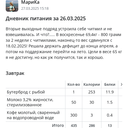
МариКа
27.03.2025 15:18
Дневник питания за 26.03.2025
Вторые выходные подряд устроила себе читмил и не
взвешивалась. И что?..... В воскресенье 69,4кг - 800 грамм
за 2 недели с читмилами, наконец-то вес сдвинулся с
18.02.2025! Решала держать дефицит до конца апреля, а
потом на поддержание перейти на лето. Цели в весе 65 кг
я не достигну, но как уж получится, так и хорошо.
Завтрак
Кол-во
Калории
Белки
Жи
Бутерброд с рыбой
1
253
11.9
17
Молоко 3,2% жирности,
50
30
1.5
1.
стерилизованное
Кофе молотый, сваренный
300
3
0.4
0.
на водопроводной воде
Итого
435
286
13
1