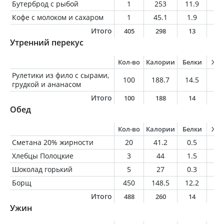
Бутерброд с рыбой
1
253
11.9
17
Кофе с молоком и сахаром
1
45.1
1.9
1
Итого
405
298
13
1
Утренний перекус
Кол-во
Калории
Белки
Жи
Рулетики из фило с сырами,
100
188.7
14.5
8.
грудкой и ананасом
Итого
100
188
14
8
Обед
Кол-во
Калории
Белки
Жи
Сметана 20% жирности
20
41.2
0.5
4
Хлебцы Полоцкие
3
44
1.5
0.
Шоколад горький
5
27
0.3
1.
Борщ
450
148.5
12.2
3.
Итого
488
260
14
9
Ужин