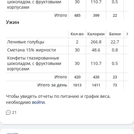
шоколадом, с фруктовыми
30
110.7
0.5
2.
корпусами
Итого
485
399
22
1
Ужин
Кол-во
Калории
Белки
Жи
Ленивые голубцы
2
266.8
22.7
7.
Сметана 15% жирности
30
48.6
0.8
4.
Конфеты глазированные
шоколадом, с фруктовыми
30
110.7
0.5
2.
корпусами
Итого
420
426
23
1
Итого за день
1613
1411
73
5
Чтобы увидеть отчеты по питанию и график веса,
необходимо
войти
.
21