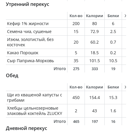
Утренний перекус
Кол-во
Калории
Белки
Жи
Кефир 1% жирности
200
80
6
2
Семена чиа, сушеные
15
72.9
2.5
4.
Изюм, золотистый, без
20
60.2
0.7
0
косточек
Какао Порошок
5
18.5
0.2
0.
Сыр Паприка-Морковь
35
101.5
10.5
6.
Итого
275
333
19
1
Обед
Кол-во
Калории
Белки
Жи
Щи из квашеной капусты с
450
154.4
15.3
5
грибами
Хлебцы цельнозерновые
2
43
1.6
0.
злаковый коктейль ZLUCKY
Итого
465
197
16
5
Дневной перекус