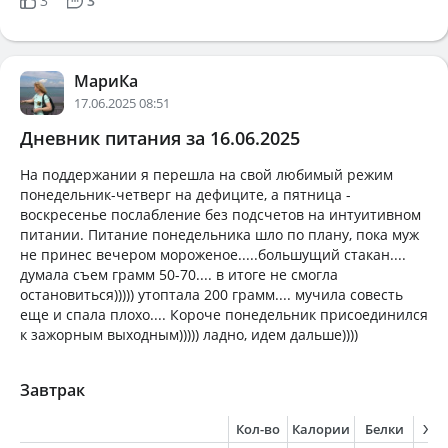
3
3
МариКа
17.06.2025 08:51
Дневник питания за 16.06.2025
На поддержании я перешла на свой любимый режим
понедельник-четверг на дефиците, а пятница -
воскресенье послабление без подсчетов на интуитивном
питании. Питание понедельника шло по плану, пока муж
не принес вечером мороженое.....большущий стакан....
думала съем грамм 50-70.... в итоге не смогла
остановиться))))) утоптала 200 грамм.... мучила совесть
еще и спала плохо.... Короче понедельник присоединился
к зажорным выходным))))) ладно, идем дальше))))
Завтрак
Кол-во
Калории
Белки
Жи