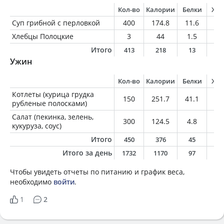
Кол-во
Калории
Белки
Жи
Суп грибной с перловкой
400
174.8
11.6
6.
Хлебцы Полоцкие
3
44
1.5
0.
Итого
413
218
13
6
Ужин
Кол-во
Калории
Белки
Жи
Котлеты (курица грудка
150
251.7
41.1
8
рубленые полосками)
Салат (пекинка, зелень,
300
124.5
4.8
3.
кукуруза, соус)
Итого
450
376
45
1
Итого за день
1732
1170
97
4
Чтобы увидеть отчеты по питанию и график веса,
необходимо
войти
.
1
2