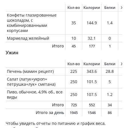
Кол-во
Калории
Белки
Жи
Конфеты глазированные
шоколадом, с
35
144.9
1.4
5.
комбинированными
корпусами
Мармелад желейный
10
32.1
0
0
Итого
45
177
1
5
Ужин
Кол-во
Калории
Белки
Жи
Печень (мамин рецепт)
225
343.6
28.8
16
Салат (латук+укроп+
250
101.5
5
5.
петрушка+лук+ сметана)
Пиво, обычное, 4,9% об., все
250
107.5
1.2
0
виды
Итого
725
552
34
2
Итого за день
1945
1546
86
6
Чтобы увидеть отчеты по питанию и график веса,