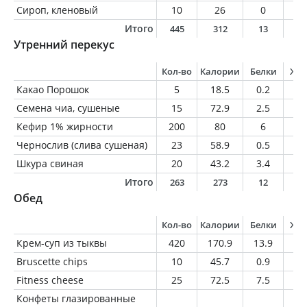
Сироп, кленовый
10
26
0
0
Итого
445
312
13
1
Утренний перекус
Кол-во
Калории
Белки
Жи
Какао Порошок
5
18.5
0.2
0.
Семена чиа, сушеные
15
72.9
2.5
4.
Кефир 1% жирности
200
80
6
2
Чернослив (слива сушеная)
23
58.9
0.5
0.
Шкура свиная
20
43.2
3.4
3.
Итого
263
273
12
1
Обед
Кол-во
Калории
Белки
Жи
Крем-суп из тыквы
420
170.9
13.9
5.
Bruscette chips
10
45.7
0.9
1.
Fitness cheese
25
72.5
7.5
4.
Конфеты глазированные