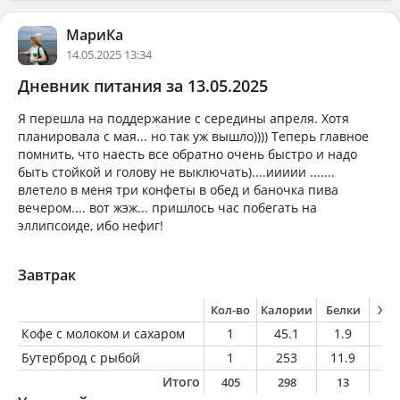
МариКа
14.05.2025 13:34
Дневник питания за 13.05.2025
Я перешла на поддержание с середины апреля. Хотя
планировала с мая... но так уж вышло)))) Теперь главное
помнить, что наесть все обратно очень быстро и надо
быть стойкой и голову не выключать)....иииии .......
влетело в меня три конфеты в обед и баночка пива
вечером.... вот жэж... пришлось час побегать на
эллипсоиде, ибо нефиг!
Завтрак
Кол-во
Калории
Белки
Жи
Кофе с молоком и сахаром
1
45.1
1.9
1
Бутерброд с рыбой
1
253
11.9
17
Итого
405
298
13
1