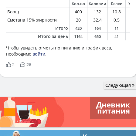
Кол-во
Калории
Белки
Жи
Борщ
400
132
10.8
3.
Сметана 15% жирности
20
32.4
0.5
3
Итого
420
164
11
6
Итого за день
1164
650
41
3
Чтобы увидеть отчеты по питанию и график веса,
необходимо
войти
.
2
26
Следующая
Дневник
питания