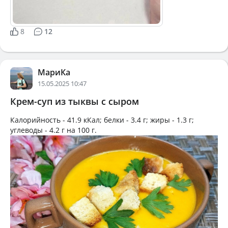
8
12
МариКа
15.05.2025 10:47
Крем-суп из тыквы с сыром
Калорийность -
41.9 кКал
; белки -
3.4 г
; жиры -
1.3 г
;
углеводы -
4.2 г
на
100 г
.