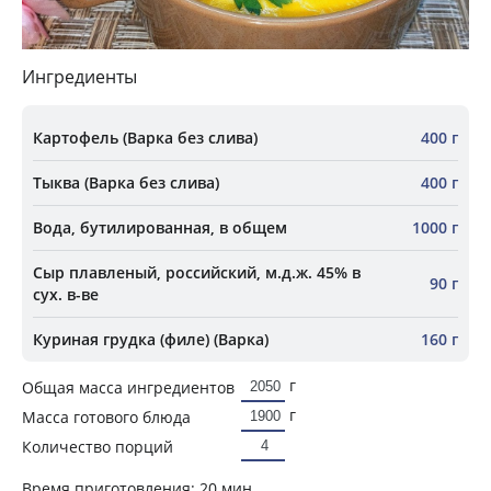
Ингредиенты
Картофель (Варка без слива)
400 г
Тыква (Варка без слива)
400 г
Вода, бутилированная, в общем
1000 г
Сыр плавленый, российский, м.д.ж. 45% в
90 г
сух. в-ве
Куриная грудка (филе) (Варка)
160 г
г
Общая масса ингредиентов
г
Масса готового блюда
Количество порций
Время приготовления:
20 мин