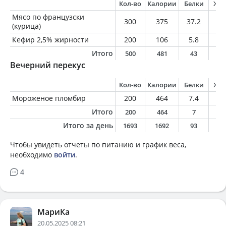
Кол-во
Калории
Белки
Жи
Мясо по французски
300
375
37.2
12
(курица)
Кефир 2,5% жирности
200
106
5.8
5
Итого
500
481
43
1
Вечерний перекус
Кол-во
Калории
Белки
Жи
Мороженое пломбир
200
464
7.4
3
Итого
200
464
7
3
Итого за день
1693
1692
93
8
Чтобы увидеть отчеты по питанию и график веса,
необходимо
войти
.
4
МариКа
20.05.2025 08:21