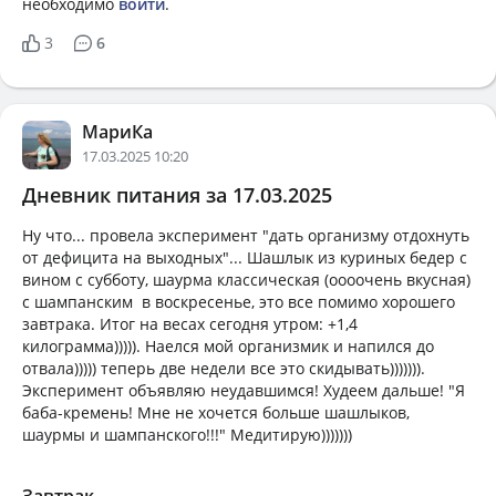
необходимо
войти
.
3
6
МариКа
17.03.2025 10:20
Дневник питания за 17.03.2025
Ну что... провела эксперимент "дать организму отдохнуть
от дефицита на выходных"... Шашлык из куриных бедер с
вином с субботу, шаурма классическая (оооочень вкусная)
с шампанским в воскресенье, это все помимо хорошего
завтрака. Итог на весах сегодня утром: +1,4
килограмма))))). Наелся мой организмик и напился до
отвала))))) теперь две недели все это скидывать))))))).
Эксперимент объявляю неудавшимся! Худеем дальше! "Я
баба-кремень! Мне не хочется больше шашлыков,
шаурмы и шампанского!!!" Медитирую)))))))
Завтрак