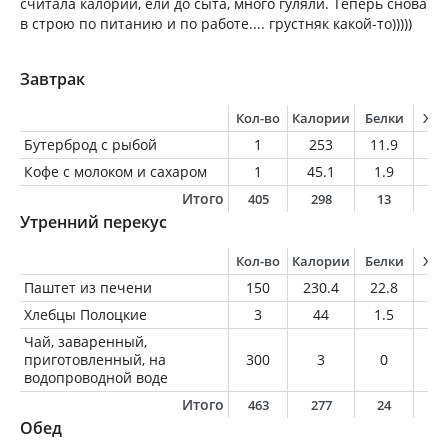
считала калории, ели до сыта, много гуляли. Теперь снова
в строю по питанию и по работе.... грустняк какой-то)))))
Завтрак
Кол-во
Калории
Белки
Жи
Бутерброд с рыбой
1
253
11.9
17
Кофе с молоком и сахаром
1
45.1
1.9
1
Итого
405
298
13
1
Утренний перекус
Кол-во
Калории
Белки
Жи
Паштет из печени
150
230.4
22.8
10
Хлебцы Полоцкие
3
44
1.5
0.
Чай, заваренный,
приготовленный, на
300
3
0
0
водопроводной воде
Итого
463
277
24
1
Обед