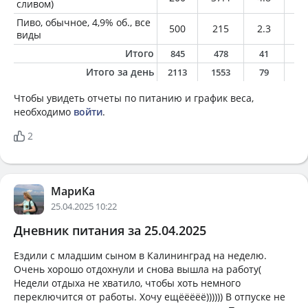
сливом)
Пиво, обычное, 4,9% об., все
500
215
2.3
0
виды
Итого
845
478
41
8
Итого за день
2113
1553
79
5
Чтобы увидеть отчеты по питанию и график веса,
необходимо
войти
.
2
МариКа
25.04.2025 10:22
Дневник питания за 25.04.2025
Ездили с младшим сыном в Калининград на неделю.
Очень хорошо отдохнули и снова вышла на работу(
Недели отдыха не хватило, чтобы хоть немного
переключится от работы. Хочу ещёёёёё)))))) В отпуске не