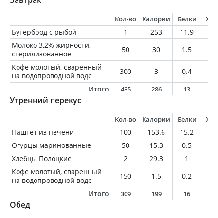
Кол-во
Калории
Белки
Жи
Бутерброд с рыбой
1
253
11.9
17
Молоко 3,2% жирности,
50
30
1.5
1.
стерилизованное
Кофе молотый, сваренный
300
3
0.4
0.
на водопроводной воде
Итого
435
286
13
1
Утренний перекус
Кол-во
Калории
Белки
Жи
Паштет из печени
100
153.6
15.2
6.
Огурцы маринованные
50
15.3
0.5
0.
Хлебцы Полоцкие
2
29.3
1
0.
Кофе молотый, сваренный
150
1.5
0.2
0
на водопроводной воде
Итого
309
199
16
7
Обед