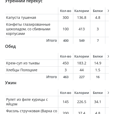
Утренний перекус
Кол-во
Калории
Белки
Жи
Капуста тушеная
300
136.8
4.8
7.
Конфеты глазированные
шоколадом, со сбивными
100
413
3
15
корпусами
Итого
400
549
7
2
Обед
Кол-во
Калории
Белки
Жи
Крем-суп из тыквы
450
183.2
14.9
5.
Хлебцы Полоцкие
3
44
1.5
0.
Итого
463
227
16
6
Ужин
Кол-во
Калории
Белки
Жи
Рулет из филе курицы с
145
226.5
34.1
8.
яйцом
Фасоль стручковая (Варка со
200
37.4
4.8
0.