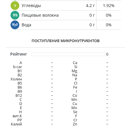
Углеводы
4.2 г
1.92%
Пищевые волокна
0 г
0%
Вода
0 г
0%
ПОСТУПЛЕНИЕ МИКРОНУТРИЕНТОВ
Рейтинг
0
A
~
Ca
~
b-car
~
Si
~
В1
~
Mg
~
B2
~
Na
~
Холин
~
P
~
B5
~
Cl
~
B6
~
Fe
~
B9
~
I
~
B12
~
Co
~
C
~
Mn
~
D
~
Cu
~
E
~
Mo
~
H
~
Se
~
вит.К
~
F
~
PP
~
Cr
~
Калий
~
Zn
~