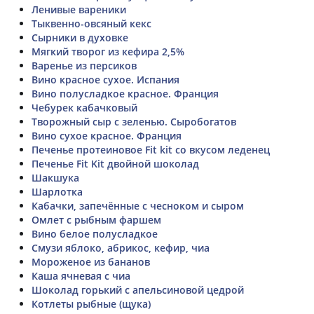
Ленивые вареники
Тыквенно-овсяный кекс
Сырники в духовке
Мягкий творог из кефира 2,5%
Варенье из персиков
Вино красное сухое. Испания
Вино полусладкое красное. Франция
Чебурек кабачковый
Творожный сыр с зеленью. Сыробогатов
Вино сухое красное. Франция
Печенье протеиновое Fit kit со вкусом леденец
Печенье Fit Kit двойной шоколад
Шакшука
Шарлотка
Кабачки, запечённые с чесноком и сыром
Омлет с рыбным фаршем
Вино белое полусладкое
Смузи яблоко, абрикос, кефир, чиа
Мороженое из бананов
Каша ячневая с чиа
Шоколад горький с апельсиновой цедрой
Котлеты рыбные (щука)