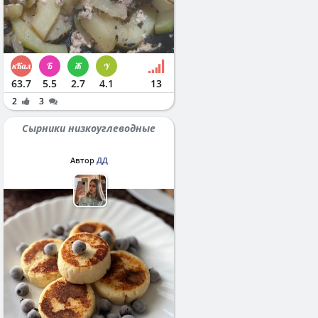
63.7
5.5
2.7
4.1
13
2
3
Сырники низкоуглеводные
Автор
ДД