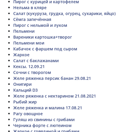
Пирог с курицей и картофелем
Нельма в кляре
Салат (кукуруза, грудка, огурец, сухарики, яйцо)
Сёмга запечённая
Пирог с нельмой и луком
Пельмени
Вареники картошка+творог
Пельмени мои
Кабачок с фаршем под сыром
Жаркое
Салат с баклажанами
Кексы. 12.09.21
Сочни с творогом
Желе ряженка персик банан 29.08.21
Онигири
Кальций D3
Желе ряженка с нектарином 21.08.2021
Рыбий жир
Желе ряженка и малина 17.08.21
Рагу овощное
Гуляш из свинины с грибами
Черника форте с лютеином
Жаркое с говядиной и грибами