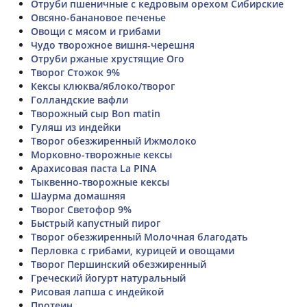
Отруби пшеничные с кедровым орехом Сибирские
Овсяно-банановое печенье
Овощи с мясом и грибами
Чудо творожное вишня-черешня
Отруби ржаные хрустящие Ого
Творог Стожок 9%
Кексы клюква/яблоко/творог
Голландские вафли
Творожный сыр Bon matin
Гуляш из индейки
Творог обезжиренный Ижмолоко
Морковно-творожные кексы
Арахисовая паста La PINA
Тыквенно-творожные кексы
Шаурма домашняя
Творог Светофор 9%
Быстрый капустный пирог
Творог обезжиренный Молочная благодать
Перловка с грибами, курицей и овощами
Творог Першинский обезжиренный
Греческий йогурт натуральный
Рисовая лапша с индейкой
Протеин