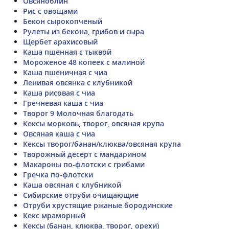
Овсяноблин
Рис с овощами
Бекон сырокопченый
Рулеты из бекона, грибов и сыра
Щербет арахисовый
Каша пшенная с тыквой
Мороженое 48 копеек с малиной
Каша пшеничная с чиа
Ленивая овсянка с клубникой
Каша рисовая с чиа
Гречневая каша с чиа
Творог 9 Молочная благодать
Кексы морковь, творог, овсяная крупа
Овсяная каша с чиа
Кексы творог/банан/клюква/овсяная крупа
Творожный десерт с мандарином
Макароны по-флотски с грибами
Гречка по-флотски
Каша овсяная с клубникой
Сибирские отруби очищающие
Отруби хрустящие ржаные бородинские
Кекс мраморный
Кексы (банан, клюква, творог, орехи)