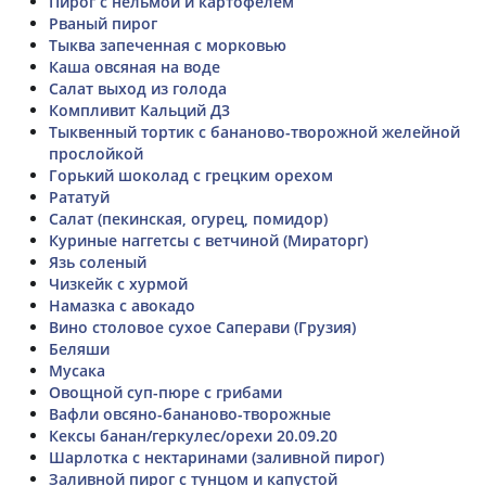
Пирог с нельмой и картофелем
Рваный пирог
Тыква запеченная с морковью
Каша овсяная на воде
Салат выход из голода
Компливит Кальций Д3
Тыквенный тортик с бананово-творожной желейной
прослойкой
Горький шоколад с грецким орехом
Рататуй
Салат (пекинская, огурец, помидор)
Куриные наггетсы с ветчиной (Мираторг)
Язь соленый
Чизкейк с хурмой
Намазка с авокадо
Вино столовое сухое Саперави (Грузия)
Беляши
Мусака
Овощной суп-пюре с грибами
Вафли овсяно-бананово-творожные
Кексы банан/геркулес/орехи 20.09.20
Шарлотка с нектаринами (заливной пирог)
Заливной пирог с тунцом и капустой