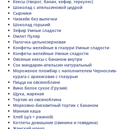
Кексы (творог, банан, кефир, геркулес)
Шоколад с апельсиновой цедрой
Сырники
Чизкейк без выпечки
Шоколад горький
Зефир Умные сладости
Омлет Пуляр
Палочка цельнозерновая
Конфеты желейные в глазури Умные сладости
Конфеты желейные Умные сладости
Овсяные кексы с бананом внутри
Сок мандарин-апельсин натуральный
Мороженое пломбир с наполнителем Чернослив-
курага с арахисовая с глазурью
Пицца на овсяноблине
Вино белое сухое (Грузия)
Щука, жареная
Тортик из овсяноблина
Морковно-бисквитный тортик с бананом
Манная каша
Хлеб (ц/з + ржаной)
Котлеты домашние (свинина и говядина)
Женский идеал