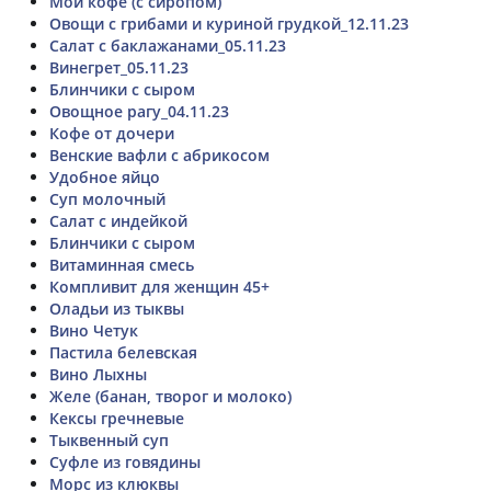
Мой кофе (с сиропом)
Овощи с грибами и куриной грудкой_12.11.23
Салат с баклажанами_05.11.23
Винегрет_05.11.23
Блинчики с сыром
Овощное рагу_04.11.23
Кофе от дочери
Венские вафли с абрикосом
Удобное яйцо
Суп молочный
Салат с индейкой
Блинчики с сыром
Витаминная смесь
Компливит для женщин 45+
Оладьи из тыквы
Вино Четук
Пастила белевская
Вино Лыхны
Желе (банан, творог и молоко)
Кексы гречневые
Тыквенный суп
Суфле из говядины
Морс из клюквы