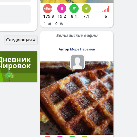
179.9
19.2
8.1
7.1
6
1
0
Бельгийские вафли
Следующая
Автор
Море Перемен
Дневник
нировок