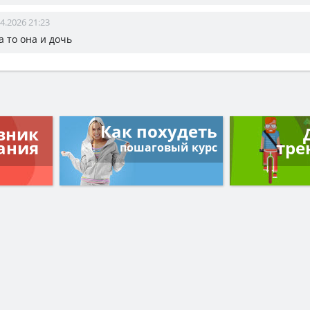
4.2026 21:23
на то она и дочь
Как похудеть
вник
ания
тре
пошаговый курс