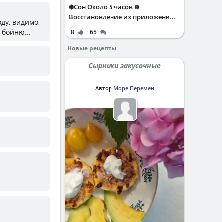
❄️Сон Около 5 часов ❄️
Восстановление из приложени...
ду, видимо,
 бойню...
8
65
Новые рецепты
Сырники закусочные
Автор
Море Перемен