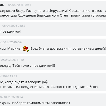
ель
05.04.2026 08:41
аздником Входа Господнего в Иерусалим! К сожалению, в этом го
трансляции Схождения Благодатного Огня - враги мира устроили
05.04.2026 08:52
с праздником!
05.04.2026 09:59
ком, Марина!
Всех благ и достижения поставленных целей!
05.04.2026 11:10
лодец. Тебя тоже с праздником!!!
4.2026 19:32
о, когда видят и говорят 👍👍
 не заметил похудения моего. Сказал ты всегда такая была.
09.04.2026 20:24
не дочь наоборот комплименты отвешивает