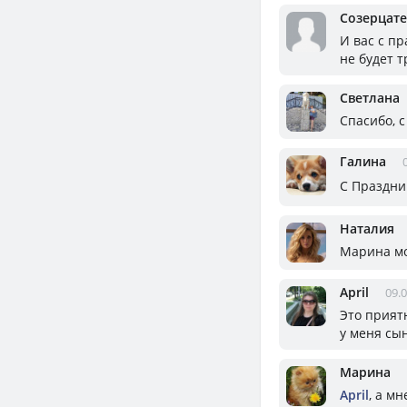
Созерцат
И вас с пр
не будет 
Светлана
Спасибо, 
Галина
С Праздни
Наталия
Марина мо
April
09.0
Это приятн
у меня сын
Марина
April
, а м