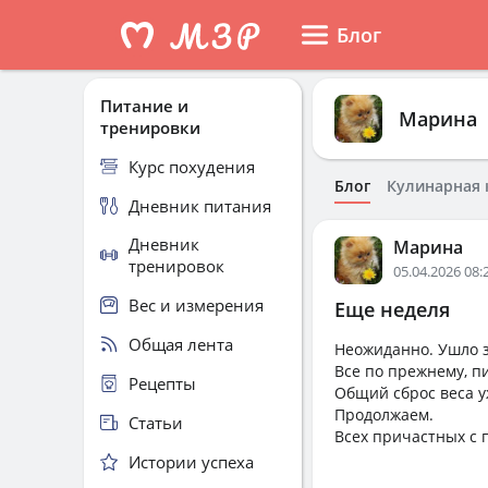
Блог
Питание и
Марина
тренировки
Курс похудения
Блог
Кулинарная 
Дневник питания
Дневник
Марина
тренировок
05.04.2026 08:
Вес и измерения
Еще неделя
Общая лента
Неожиданно. Ушло з
Все по прежнему, п
Рецепты
Общий сброс веса уж
Продолжаем.
Статьи
Всех причастных с 
Истории успеха