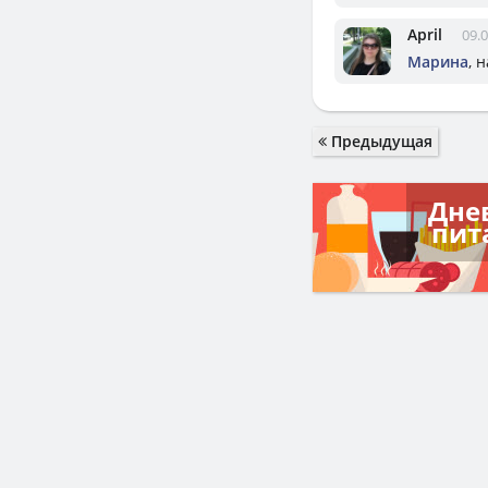
April
09.0
Марина
, 
Предыдущая
Дне
пит