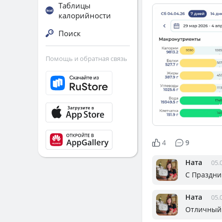
Таблицы
калорийности
Поиск
Помощь и обратная связь
4
9
Ната
05.
С Праздник
Ната
05.
Отличный 