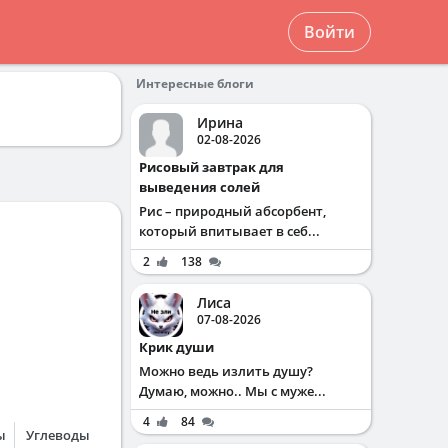
Войти
Интересные блоги
Ирина
02-08-2026
Рисовый завтрак для
выведения солей
Рис – природный абсорбент,
который впитывает в себ...
2
138
Лиса
ился
07-08-2026
Крик души
Можно ведь излить душу?
Думаю, можно.. Мы с муже...
4
84
ы
Углеводы