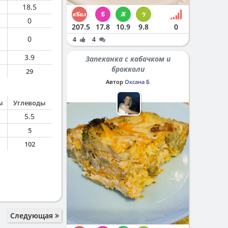
18.5
0
207.5
17.8
10.9
9.8
0
0
4
4
3.9
Запеканка с кабачком и
брокколи
29
Автор
Оксана Б
ы
Углеводы
5.5
5
102
Следующая