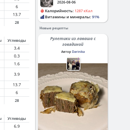
2026-08-06
6
Калорийность:
1287 кКал
13.7
Витамины и минералы:
91%
28
Новые рецепты
Рулетики из лаваша с
ы
Углеводы
говядиной
3.4
Автор
Darinika
0.3
1.6
3.9
13.7
6
28
ы
Углеводы
6.9