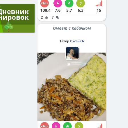
Дневник
108.4
7.6
5.7
6.3
15
нировок
2
7
Омлет с кабачком
Автор
Оксана Б