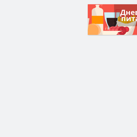
Дне
пит