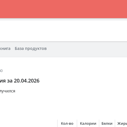
книга
База продуктов
30
я за 20.04.2026
ший рацион получ
Кол-во
Калории
Белки
Жир