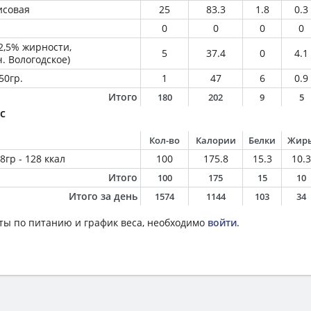
исовая
25
83.3
1.8
0.3
0
0
0
0
2,5% жирности,
5
37.4
0
4.1
ч. Вологодское)
50гр.
1
47
6
0.9
Итого
180
202
9
5
с
Кол-во
Калории
Белки
Жир
гр - 128 ккал
100
175.8
15.3
10.3
Итого
100
175
15
10
Итого за день
1574
1144
103
34
ты по питанию и график веса, необходимо
войти
.