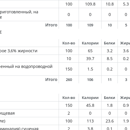
100
109.8
10.8
5.3
приготовленный, на
0
0
0
0
е
Итого
100
109
10
5
с
Кол-во
Калории
Белки
Жир
рое 3,6% жирности
100
65
3.2
3.6
10
39.7
8.5
0.2
ренный на водопроводной
150
1.5
0.2
0
Итого
260
106
11
3
Кол-во
Калории
Белки
Жир
150
45.8
1.8
0.9
пищевая
2
0
0
0
ле)
100
113
23.6
1.9
ламинария) сушеная
2
3.8
0.1
0