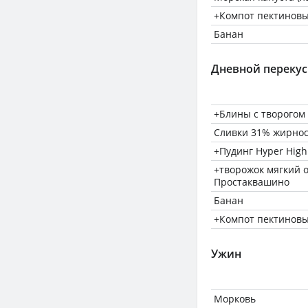
+Компот пектинов
Банан
Дневной перекус
+Блины с творогом 
Сливки 31% жирно
+Пудинг Hyper High
+творожок мягкий
Простаквашино
Банан
+Компот пектинов
Ужин
Морковь