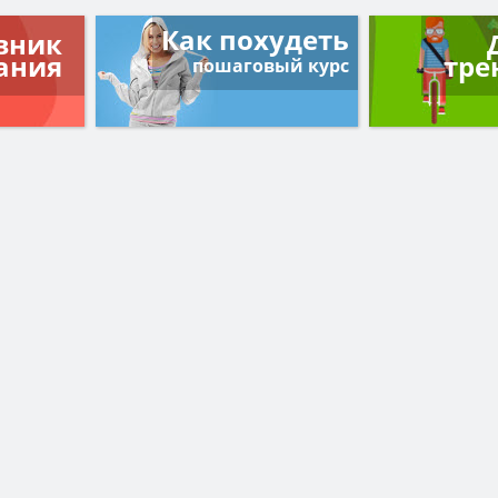
Как похудеть
вник
ания
тре
пошаговый курс