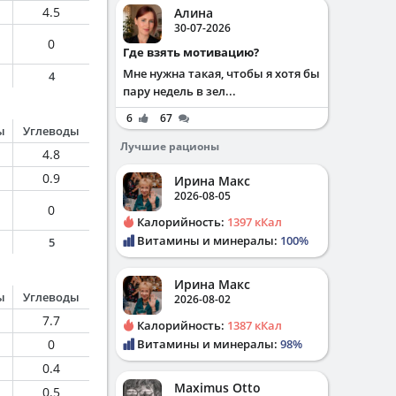
4.5
Алина
30-07-2026
0
Где взять мотивацию?
Мне нужна такая, чтобы я хотя бы
4
пару недель в зел...
6
67
ы
Углеводы
Лучшие рационы
4.8
0.9
Ирина Макс
2026-08-05
0
Калорийность:
1397 кКал
Витамины и минералы:
100%
5
Ирина Макс
ы
Углеводы
2026-08-02
7.7
Калорийность:
1387 кКал
0
Витамины и минералы:
98%
0.4
Maximus Otto
0.5