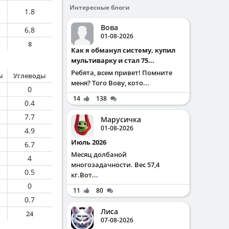
Интересные блоги
1.8
Вова
6.8
01-08-2026
8
Как я обманул систему, купил
мультиварку и стал 75...
Ребята, всем привет! Помните
ы
Углеводы
меня? Того Вову, кото...
0
14
138
0.4
7.7
Марусичка
01-08-2026
4.9
Июль 2026
6.7
Месяц долбаной
4
многозадачности. Вес 57,4
0.5
кг.Вот...
0
11
80
0.7
Лиса
24
07-08-2026