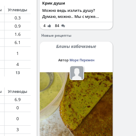
Крик души
ы
Углеводы
Можно ведь излить душу?
Думаю, можно.. Мы с муже...
0.3
0.9
4
84
1.6
Новые рецепты
6.1
Блины кабачковые
1
Автор
Море Перемен
4
13
ы
Углеводы
6.9
0
0
3