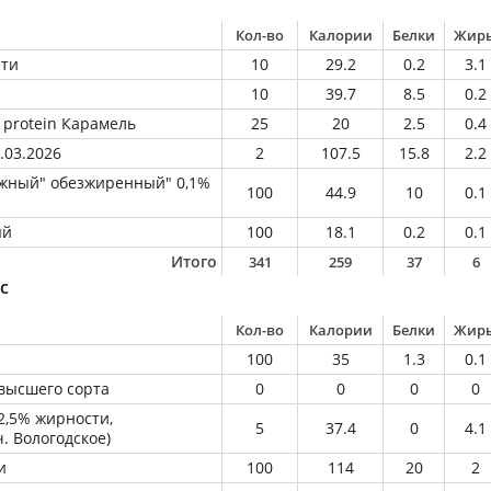
Кол-во
Калории
Белки
Жир
сти
10
29.2
0.2
3.1
10
39.7
8.5
0.2
 protein Карамель
25
20
2.5
0.4
.03.2026
2
107.5
15.8
2.2
ежный" обезжиренный" 0,1%
100
44.9
10
0.1
ый
100
18.1
0.2
0.1
Итого
341
259
37
6
с
Кол-во
Калории
Белки
Жир
100
35
1.3
0.1
высшего сорта
0
0
0
0
2,5% жирности,
5
37.4
0
4.1
ч. Вологодское)
и
100
114
20
2