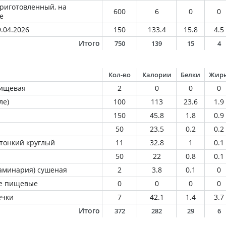
приготовленный, на
600
6
0
0
е
.04.2026
150
133.4
15.8
4.5
Итого
750
139
15
4
Кол-во
Калории
Белки
Жир
пищевая
2
0
0
0
ле)
100
113
23.6
1.9
150
45.8
1.8
0.9
50
23.5
0.2
0.2
тонкий круглый
11
32.8
1
0.1
50
22
0.8
0.1
ламинария) сушеная
2
3.8
0.1
0
е пищевые
0
0
0
0
ечки
7
42.1
1.4
3.7
Итого
372
282
29
6