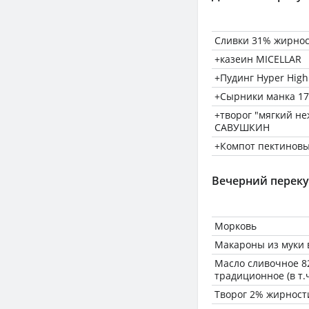
Сливки 31% жирно
+казеин MICELLAR
+Пудинг Hyper High
+Сырники манка 17
+творог "мягкий н
САВУШКИН
+Компот пектинов
Вечерний переку
Морковь
Макароны из муки 
Масло сливочное 8
традиционное (в т.
Творог 2% жирност