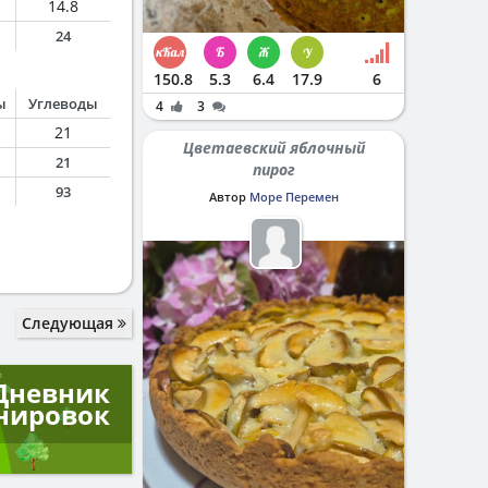
14.8
24
150.8
5.3
6.4
17.9
6
ы
Углеводы
4
3
21
Цветаевский яблочный
21
пирог
93
Автор
Море Перемен
Следующая
Дневник
нировок