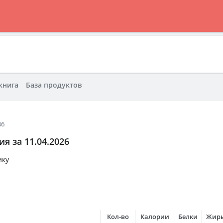
книга
База продуктов
46
я за 11.04.2026
вимся к праздн
Кол-во
Калории
Белки
Жир