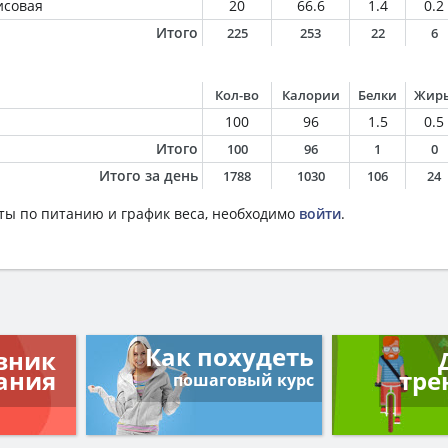
исовая
20
66.6
1.4
0.2
Итого
225
253
22
6
Кол-во
Калории
Белки
Жир
100
96
1.5
0.5
Итого
100
96
1
0
Итого за день
1788
1030
106
24
ты по питанию и график веса, необходимо
войти
.
Как похудеть
вник
ания
тре
пошаговый курс