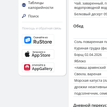
Таблицы
Чай, заваренный, 
калорийности
водопроводной вод
Белковый десерт 09
Поиск
Обед
Помощь и обратная связь
Соль поваренная 
Куриная грудка (фи
Борщ 02.04.2026
Яблоко
+лаваш армянский 
Свекла, вареная
Морская капуста (
дрожжи неактивны
подсолнечник, сем
Дневной перекус