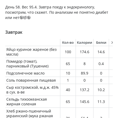
День 58. Вес 95.4. Завтра поеду к эндокринологу,
посмотрим, что скажет. По анализам не понятно диабет
или нет🤪🤣🤪
Завтрак
Кол-во
Калории
Белки
Жи
Яйцо куриное жареное (без
100
174.6
14.6
12
масла)
Помидор (томат),
65
8
0.4
0
парниковый (Тушение)
Подсолнечное масло
10
89.9
0
1
Соль поваренная пищевая
1
0
0
0
Сыр костромской, м.д.ж. 45%
40
137.2
10.2
10
в сух. в-ве
Сельдь тихоокеанская
65
145.6
11.3
11
жирная соленая
Хлеб ржано-пшеничный
украинский (мука ржаная