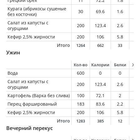
Грецкий орех
11
72.2
1.8
6.
Курага (абрикосы сушеные
30
69.6
1.6
0.
без косточки)
Салат из капусты с
200
123.4
2.6
9.
огурцами
Кефир 2,5% жирности
200
106
5.8
5
Итого
1264
662
33
3
Ужин
Кол-во
Калории
Белки
Жи
Вода
600
0
0
0
Салат из капусты с
200
123.4
2.6
9.
огурцами
Картофель (Варка без слива)
100
72.1
2
0.
Перец фаршированый
183
83.6
2.2
2.
Кефир 2,5% жирности
200
106
5.8
5
Итого
1283
385
12
1
Вечерний перекус