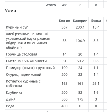
Итого
400
0
0
0
Ужин
Кол-во
Калории
Белки
Жи
Куриный суп
367
230.1
15.4
8.
Хлеб ржано-пшеничный
украинский (мука ржаная
53
104.9
3.5
0.
обдирная и пшеничная
обойная)
Горчица столовая
14
20
1.4
0.
Сметана 15% жирности
31
50.2
0.8
4.
Помидор (томат), грунтовый
100
24
1.1
0.
Огурец парниковый
200
22
1.4
0.
Котлетки куриные с
163
161
26.1
4.
кабачкои
Клубника
200
82
1.6
0.
Дыня
500
175
3
1.
Вода
400
0
0
0