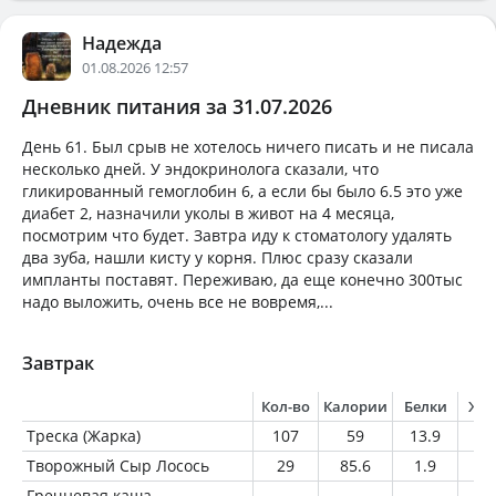
Надежда
01.08.2026 12:57
Дневник питания за 31.07.2026
День 61. Был срыв не хотелось ничего писать и не писала
несколько дней. У эндокринолога сказали, что
гликированный гемоглобин 6, а если бы было 6.5 это уже
диабет 2, назначили уколы в живот на 4 месяца,
посмотрим что будет. Завтра иду к стоматологу удалять
два зуба, нашли кисту у корня. Плюс сразу сказали
импланты поставят. Переживаю, да еще конечно 300тыс
надо выложить, очень все не вовремя,...
Завтрак
Кол-во
Калории
Белки
Жи
Треска (Жарка)
107
59
13.9
0.
Творожный Сыр Лосось
29
85.6
1.9
7.
Гречневая каша