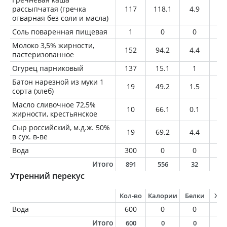
рассыпчатая (гречка
117
118.1
4.9
1.
отварная без соли и масла)
Соль поваренная пищевая
1
0
0
0
Молоко 3,5% жирности,
152
94.2
4.4
5.
пастеризованное
Огурец парниковый
137
15.1
1
0.
Батон нарезной из муки 1
19
49.2
1.5
0.
сорта (хлеб)
Масло сливочное 72,5%
10
66.1
0.1
7.
жирности, крестьянское
Сыр российский, м.д.ж. 50%
19
69.2
4.4
5.
в сух. в-ве
Вода
300
0
0
0
Итого
891
556
32
2
Утренний перекус
Кол-во
Калории
Белки
Жи
Вода
600
0
0
0
Итого
600
0
0
0