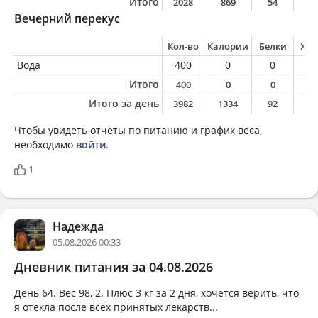
Итого
2028
869
54
2
Вечерний перекус
Кол-во
Калории
Белки
Жи
Вода
400
0
0
0
Итого
400
0
0
0
Итого за день
3982
1334
92
4
Чтобы увидеть отчеты по питанию и график веса,
необходимо
войти
.
1
Надежда
05.08.2026 00:33
Дневник питания за 04.08.2026
День 64. Вес 98, 2. Плюс 3 кг за 2 дня, хочется верить, что
я отекла после всех принятых лекарств...