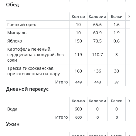
Обед
Кол-во
Калории
Белки
Жи
Грецкий орех
10
65.6
1.6
6.
Миндаль
10
60.9
1.9
5.
Яблоко
150
70.5
0.6
0.
Картофель печеный,
сердцевина с кожурой, без
119
110.7
3
0.
соли
Треска тихоокеанская,
160
136
30
0.
приготовленная на жару
Итого
449
443
37
1
Дневной перекус
Кол-во
Калории
Белки
Жи
Вода
600
0
0
0
Итого
600
0
0
0
Ужин