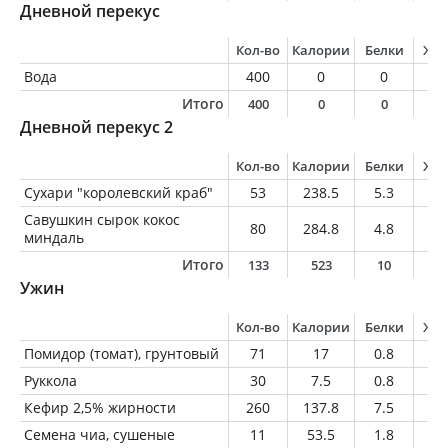
Дневной перекус
Кол-во
Калории
Белки
Жи
Вода
400
0
0
0
Итого
400
0
0
0
Дневной перекус 2
Кол-во
Калории
Белки
Жи
Сухари "королевский краб"
53
238.5
5.3
8
Савушкин сырок кокос
80
284.8
4.8
3
миндаль
Итого
133
523
10
4
Ужин
Кол-во
Калории
Белки
Жи
Помидор (томат), грунтовый
71
17
0.8
0.
Руккола
30
7.5
0.8
0.
Кефир 2,5% жирности
260
137.8
7.5
6.
Семена чиа, сушеные
11
53.5
1.8
3.