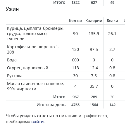
Итого
1322
627
49
1
Ужин
Кол-во
Калории
Белки
Жи
Курица, цыплята-бройлеры,
грудка, только мясо,
90
135.9
26.1
2.
тушеное
Картофельное пюре по 1-
130
97.5
2.7
1
208
Вода
600
0
0
0
Огурец парниковый
113
12.4
0.8
0.
Руккола
30
7.5
0.8
0.
Масло сливочное топленое,
4
35.7
0
4
99% жирности
Итого
967
289
30
8
Итого за день
4765
1564
142
5
Чтобы увидеть отчеты по питанию и график веса,
необходимо
войти
.