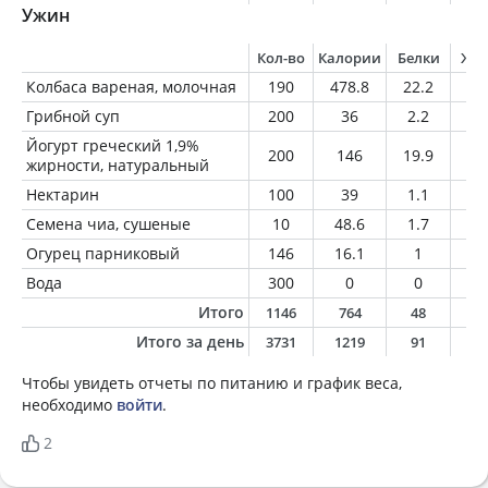
Ужин
Кол-во
Калории
Белки
Жи
Колбаса вареная, молочная
190
478.8
22.2
43
Грибной суп
200
36
2.2
1.
Йогурт греческий 1,9%
200
146
19.9
3.
жирности, натуральный
Нектарин
100
39
1.1
0.
Семена чиа, сушеные
10
48.6
1.7
3.
Огурец парниковый
146
16.1
1
0.
Вода
300
0
0
0
Итого
1146
764
48
5
Итого за день
3731
1219
91
6
Чтобы увидеть отчеты по питанию и график веса,
необходимо
войти
.
2