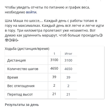
Чтобы увидеть отчеты по питанию и график веса,
необходимо
войти
.
Шла Маша по шоссе,... Каждый день с работы топаю в
гору на максималках. Каждый день всё легче и легче идти
в гору. Три километра пролетают уже незаметно. Вот
думаю как удлиннить маршрут, чтоб больше проходить🧐
🤓🧐🤩🥳
Ходьба (дистанция/время)
1
Итог
3100
Дистанция
3100
4650
Количество шагов
4650
39
Время
39
2
Вес отягощения
2
21
Перепад высот
21
Результаты за день