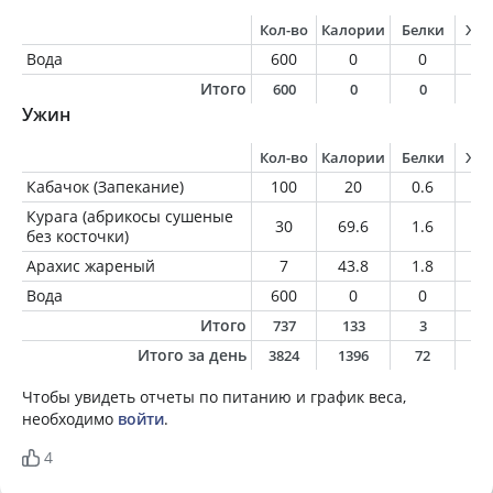
Кол-во
Калории
Белки
Жи
Вода
600
0
0
0
Итого
600
0
0
0
Ужин
Кол-во
Калории
Белки
Жи
Кабачок (Запекание)
100
20
0.6
0.
Курага (абрикосы сушеные
30
69.6
1.6
0.
без косточки)
Арахис жареный
7
43.8
1.8
3.
Вода
600
0
0
0
Итого
737
133
3
4
Итого за день
3824
1396
72
6
Чтобы увидеть отчеты по питанию и график веса,
необходимо
войти
.
4