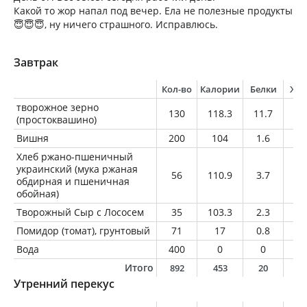
Какой то жор напал под вечер. Ела не полезные продукты
😇😇😇, ну ничего страшного. Исправлюсь.
Завтрак
Кол-во
Калории
Белки
Жи
творожное зерно
130
118.3
11.7
6.
(простоквашино)
Вишня
200
104
1.6
0.
Хлеб ржано-пшеничный
украинский (мука ржаная
56
110.9
3.7
0.
обдирная и пшеничная
обойная)
Творожный Сыр с Лососем
35
103.3
2.3
8.
Помидор (томат), грунтовый
71
17
0.8
0.
Вода
400
0
0
0
Итого
892
453
20
1
Утренний перекус