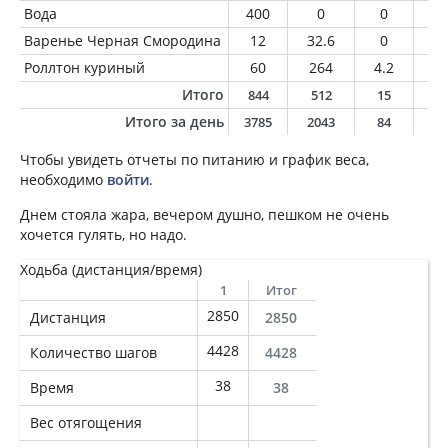
Вода
400
0
0
0
Варенье Черная Смородина
12
32.6
0
0
Роллтон куриный
60
264
4.2
13
Итого
844
512
15
2
Итого за день
3785
2043
84
9
Чтобы увидеть отчеты по питанию и график веса,
необходимо
войти
.
Днем стояла жара, вечером душно, пешком не очень
хочется гулять, но надо.
Ходьба (дистанция/время)
1
Итог
2850
Дистанция
2850
4428
Количество шагов
4428
38
Время
38
Вес отягощения