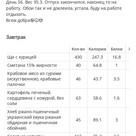
День 56. Вес 95.3. Отпуск закончился, наконец то на
работу. Обои так и не доклеила, устала, буду на работе
отдыхать.
Всем добра🤪😜😍
Завтрак
Кол-во
Калории
Белки
Жи
Щи с курицей
430
247.3
16.8
12
Сметана 15% жирности
40
64.8
1
6
Крабовое мясо из сурими
(искуственное), крабовые
46
43.7
3.5
0.
палочки
Картофель печеный,
сердцевина с кожурой, без
63
58.6
1.6
0.
соли
Хлеб ржано-пшеничный
украинский (мука ржаная
45
89.1
3
0.
обдирная и пшеничная
обойная)