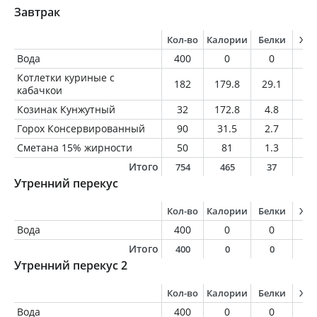
Завтрак
Кол-во
Калории
Белки
Жи
Вода
400
0
0
0
Котлетки куриные с
182
179.8
29.1
5.
кабачкои
Козинак Кунжутный
32
172.8
4.8
10
Горох Консервированный
90
31.5
2.7
0
Сметана 15% жирности
50
81
1.3
7.
Итого
754
465
37
2
Утренний перекус
Кол-во
Калории
Белки
Жи
Вода
400
0
0
0
Итого
400
0
0
0
Утренний перекус 2
Кол-во
Калории
Белки
Жи
Вода
400
0
0
0