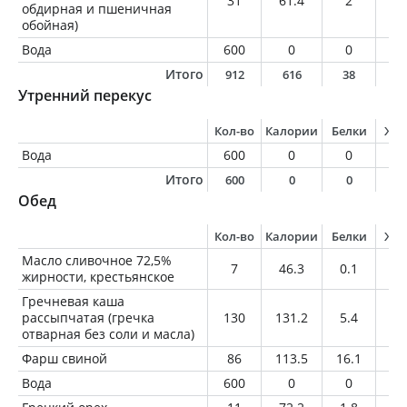
31
61.4
2
0.
обдирная и пшеничная
обойная)
Вода
600
0
0
0
Итого
912
616
38
4
Утренний перекус
Кол-во
Калории
Белки
Жи
Вода
600
0
0
0
Итого
600
0
0
0
Обед
Кол-во
Калории
Белки
Жи
Масло сливочное 72,5%
7
46.3
0.1
5.
жирности, крестьянское
Гречневая каша
рассыпчатая (гречка
130
131.2
5.4
1.
отварная без соли и масла)
Фарш свиной
86
113.5
16.1
4.
Вода
600
0
0
0