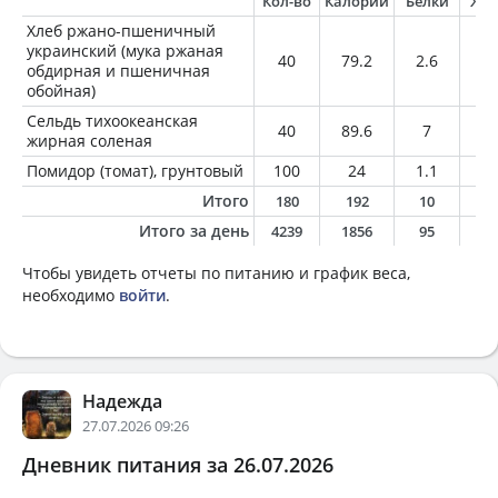
Кол-во
Калории
Белки
Жи
Хлеб ржано-пшеничный
украинский (мука ржаная
40
79.2
2.6
0.
обдирная и пшеничная
обойная)
Сельдь тихоокеанская
40
89.6
7
6.
жирная соленая
Помидор (томат), грунтовый
100
24
1.1
0.
Итого
180
192
10
7
Итого за день
4239
1856
95
10
Чтобы увидеть отчеты по питанию и график веса,
необходимо
войти
.
Надежда
27.07.2026 09:26
Дневник питания за 26.07.2026