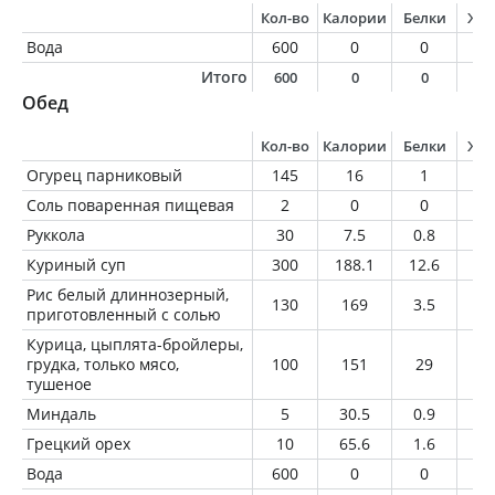
Кол-во
Калории
Белки
Жи
Вода
600
0
0
0
Итого
600
0
0
0
Обед
Кол-во
Калории
Белки
Жи
Огурец парниковый
145
16
1
0.
Соль поваренная пищевая
2
0
0
0
Руккола
30
7.5
0.8
0.
Куриный суп
300
188.1
12.6
7.
Рис белый длиннозерный,
130
169
3.5
0.
приготовленный с солью
Курица, цыплята-бройлеры,
грудка, только мясо,
100
151
29
3
тушеное
Миндаль
5
30.5
0.9
2.
Грецкий орех
10
65.6
1.6
6.
Вода
600
0
0
0