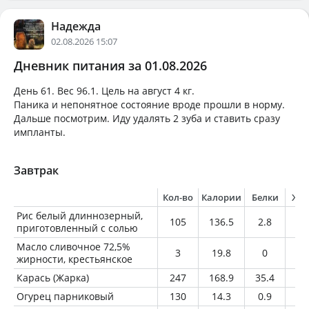
Надежда
02.08.2026 15:07
Дневник питания за 01.08.2026
День 61. Вес 96.1. Цель на август 4 кг.
Паника и непонятное состояние вроде прошли в норму.
Дальше посмотрим. Иду удалять 2 зуба и ставить сразу
импланты.
Завтрак
Кол-во
Калории
Белки
Жи
Рис белый длиннозерный,
105
136.5
2.8
0.
приготовленный с солью
Масло сливочное 72,5%
3
19.8
0
2.
жирности, крестьянское
Карась (Жарка)
247
168.9
35.4
3
Огурец парниковый
130
14.3
0.9
0.