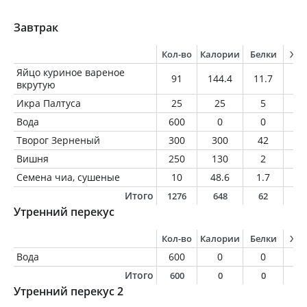
Завтрак
Кол-во
Калории
Белки
Жи
Яйцо куриное вареное
91
144.4
11.7
10
вкрутую
Икра Палтуса
25
25
5
0.
Вода
600
0
0
0
Творог Зерненый
300
300
42
1
Вишня
250
130
2
0.
Семена чиа, сушеные
10
48.6
1.7
3.
Итого
1276
648
62
2
Утренний перекус
Кол-во
Калории
Белки
Жи
Вода
600
0
0
0
Итого
600
0
0
0
Утренний перекус 2