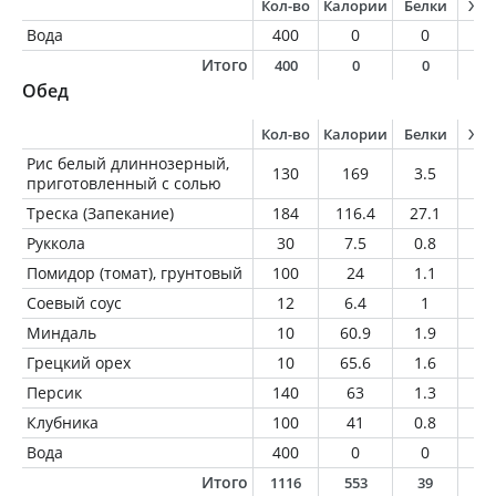
Кол-во
Калории
Белки
Жи
Вода
400
0
0
0
Итого
400
0
0
0
Обед
Кол-во
Калории
Белки
Жи
Рис белый длиннозерный,
130
169
3.5
0.
приготовленный с солью
Треска (Запекание)
184
116.4
27.1
1
Руккола
30
7.5
0.8
0.
Помидор (томат), грунтовый
100
24
1.1
0.
Соевый соус
12
6.4
1
0.
Миндаль
10
60.9
1.9
5.
Грецкий орех
10
65.6
1.6
6.
Персик
140
63
1.3
0.
Клубника
100
41
0.8
0.
Вода
400
0
0
0
Итого
1116
553
39
1