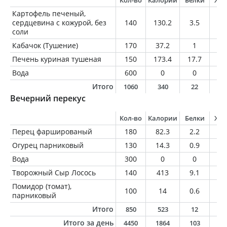
Кол-во
Калории
Белки
Жи
Картофель печеный,
сердцевина с кожурой, без
140
130.2
3.5
0.
соли
Кабачок (Тушение)
170
37.2
1
0.
Печень куриная тушеная
150
173.4
17.7
9.
Вода
600
0
0
0
Итого
1060
340
22
1
Вечерний перекус
Кол-во
Калории
Белки
Жи
Перец фаршированый
180
82.3
2.2
2.
Огурец парниковый
130
14.3
0.9
0.
Вода
300
0
0
0
Творожный Сыр Лосось
140
413
9.1
35
Помидор (томат),
100
14
0.6
0
парниковый
Итого
850
523
12
3
Итого за день
4450
1864
103
8