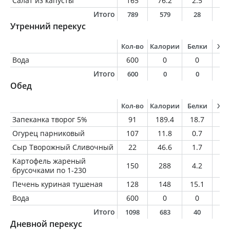
Салат из капусты
165
76.2
2.5
4.
Итого
789
579
28
2
Утренний перекус
Кол-во
Калории
Белки
Жи
Вода
600
0
0
0
Итого
600
0
0
0
Обед
Кол-во
Калории
Белки
Жи
Запеканка творог 5%
91
189.4
18.7
9.
Огурец парниковый
107
11.8
0.7
0.
Сыр Творожный Сливочный
22
46.6
1.7
4.
Картофель жареный
150
288
4.2
14
брусочками по 1-230
Печень куриная тушеная
128
148
15.1
8.
Вода
600
0
0
0
Итого
1098
683
40
3
Дневной перекус