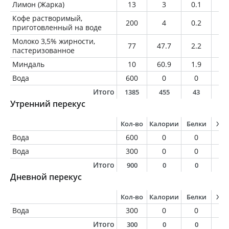
Лимон (Жарка)
13
3
0.1
0
Кофе растворимый,
200
4
0.2
0
приготовленный на воде
Молоко 3,5% жирности,
77
47.7
2.2
2.
пастеризованное
Миндаль
10
60.9
1.9
5.
Вода
600
0
0
0
Итого
1385
455
43
1
Утренний перекус
Кол-во
Калории
Белки
Жи
Вода
600
0
0
0
Вода
300
0
0
0
Итого
900
0
0
0
Дневной перекус
Кол-во
Калории
Белки
Жи
Вода
300
0
0
0
Итого
300
0
0
0