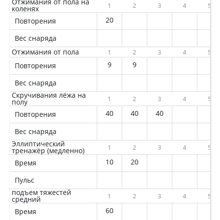
Отжимания от пола на
1
2
3
4
5
коленях
20
Повторения
Вес снаряда
Отжимания от пола
1
2
3
4
5
9
9
Повторения
Вес снаряда
Скручивания лёжа на
1
2
3
4
5
полу
40
40
40
Повторения
Вес снаряда
Эллиптический
1
2
3
4
5
тренажёр (медленно)
10
20
Время
Пульс
подъем тяжестей
1
2
3
4
5
средний
60
Время