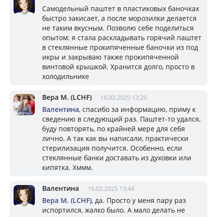
Самодельный паштет в пластиковых баночках
быстро закисает, а после морозилки делается
не таким вкусным. Позволю себе поделиться
опытом: я стала раскладывать горячий паштет
в стеклянные прокипяченные баночки из под
икры и закрываю также прокипяченной
винтовой крышкой. Хранится долго, просто в
холодильнике
Вера М. (LCHF)
16.02.2025 13:29
Валентина
, спасибо за информацию, приму к
сведению в следующий раз. Паштет-то удался,
буду повторять, по крайней мере для себя
лично. А так как вы написали, практически
стерилизация получится. Особенно, если
стеклянные банки доставать из духовки или
кипятка. Хммм.
Валентина
16.02.2025 13:44
Вера М. (LCHF)
, да. Просто у меня пару раз
испортился, жалко было. А мало делать не