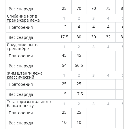
25
70
70
75
80
Вес снаряда
Сгибание ног в
1
2
3
4
5
тренажёре лёжа
12
4
4
4
4
Повторения
17.5
30
30
32
32
Вес снаряда
Сведение ног в
1
2
3
4
5
тренажёре
45
45
Повторения
54
56.5
Вес снаряда
Жим штанги лёжа
1
2
3
4
5
классический
25
25
Повторения
15
17.5
Вес снаряда
Тяга горизонтального
1
2
3
4
5
блока к поясу
25
25
Повторения
10
10
Вес снаряда