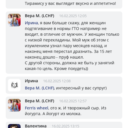
Тирамису у вас выглядит вкусно и аппетитно!
Вера М. (LCHF)
16.02.2025 12:05
Ирина
, я вам больше скажу, для женщин
подтягивание в нормы ГТО например не
входит, в отличие от мужчин. У женщин только
с низкой перекладины. Мой муж об этом с
изумлением узнал пару месяцев назад, и
наконец меня перестал дразнить. За 15 лет
наконец дошло - пруф нашел.
С другой стороны, должна же быть у занятий
какая-то цель. Кроме похудеть))
Ирина
16.02.2025 12:08
Вера М. (LCHF)
, интересный у вас супруг)
Вера М. (LCHF)
16.02.2025 12:57
Ferris wheel
, ото ж. И творожный сыр. Из
йогурта. А йогурт из молока.
Валентина
16.02.2025 13:15