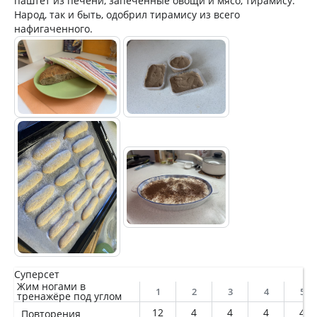
паштет из печени, запеченные овощи и мясо, тирамису.
Народ, так и быть, одобрил тирамису из всего
нафигаченного.
Суперсет
Жим ногами в
1
2
3
4
5
тренажёре под углом
12
4
4
4
4
Повторения