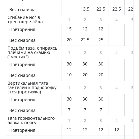
13.5
22.5
22.5
22.5
Вес снаряда
Сгибание ног в
1
2
3
4
5
тренажёре лёжа
15
12
12
Повторения
20
22.5
25
Вес снаряда
Подъём таза, опираясь
плечами на скамью
1
2
3
4
5
("мостик")
30
30
30
Повторения
10
20
20
Вес снаряда
Вертикальная тяга
гантелей к подбородку
1
2
3
4
5
стоя (протяжка)
30
30
30
Повторения
7
7
7
Вес снаряда
Тяга горизонтального
1
2
3
4
5
блока к поясу
12
12
12
12
Повторения