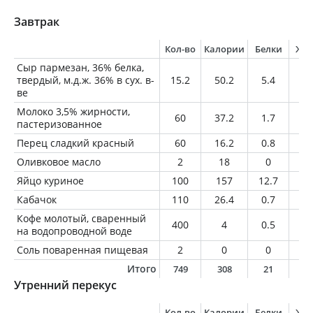
Завтрак
Кол-во
Калории
Белки
Жи
Сыр пармезан, 36% белка,
твердый, м.д.ж. 36% в сух. в-
15.2
50.2
5.4
3.
ве
Молоко 3,5% жирности,
60
37.2
1.7
2.
пастеризованное
Перец сладкий красный
60
16.2
0.8
0.
Оливковое масло
2
18
0
2
Яйцо куриное
100
157
12.7
11
Кабачок
110
26.4
0.7
0.
Кофе молотый, сваренный
400
4
0.5
0.
на водопроводной воде
Соль поваренная пищевая
2
0
0
0
Итого
749
308
21
1
Утренний перекус
Кол-во
Калории
Белки
Жи