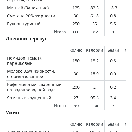
Минтай (Запекание)
125
82.5
18.3
1
Сметана 20% жирности
30
61.8
0.8
6
Бульон куриный
250
55
5.5
3.
Итого
660
312
30
1
Дневной перекус
Кол-во
Калории
Белки
Жи
Помидор (томат),
130
18.2
0.8
0
парниковый
Молоко 3,5% жирности,
30
18.9
0.9
1.
стерилизованное
Кофе молотый, сваренный
200
2
0.2
0
на водопроводной воде
Ячмень вылущенный
27
95.6
3.4
0.
Итого
387
134
5
1
Ужин
Кол-во
Калории
Белки
Жи
Творог 5% жирности
125
181.3
26.3
6.