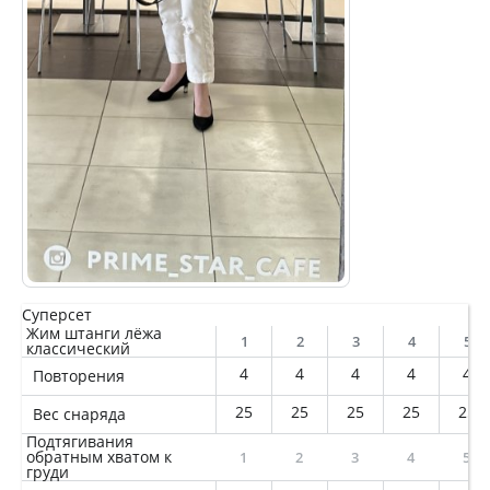
Суперсет
Жим штанги лёжа
1
2
3
4
5
классический
4
4
4
4
4
Повторения
25
25
25
25
25
Вес снаряда
Подтягивания
обратным хватом к
1
2
3
4
5
груди