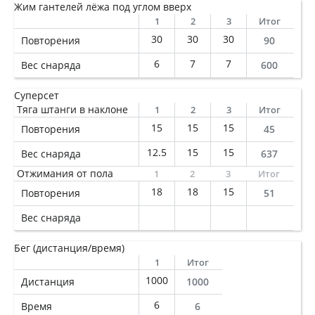
Жим гантелей лёжа под углом вверх
1
2
3
Итог
30
30
30
Повторения
90
6
7
7
Вес снаряда
600
Суперсет
Тяга штанги в наклоне
1
2
3
Итог
15
15
15
Повторения
45
12.5
15
15
Вес снаряда
637
Отжимания от пола
1
2
3
Итог
18
18
15
Повторения
51
Вес снаряда
Бег (дистанция/время)
1
Итог
1000
Дистанция
1000
6
Время
6