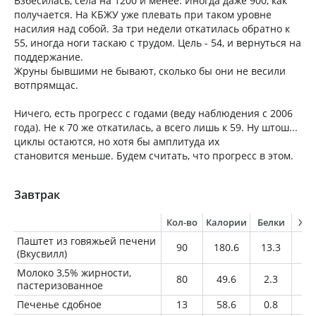
Взбесилась, села на 1200 и менее. Иногда даже 900, как
получается. На КБЖУ уже плевать при таком уровне
насилия над собой. За три недели откатилась обратно к
55, иногда ноги таскаю с трудом. Цель - 54, и вернуться на
поддержание.
Жруны бывшими не бывают, сколько бы они не весили
вотпрямщас.
Ничего, есть прогресс с годами (веду наблюдения с 2006
года). Не к 70 же откатилась, а всего лишь к 59. Ну штош...
циклы остаются, но хотя бы амплитуда их
становится меньше. Будем считать, что прогресс в этом.
Завтрак
Кол-во
Калории
Белки
Жи
Паштет из говяжьей печени
90
180.6
13.3
11
(Вкусвилл)
Молоко 3,5% жирности,
80
49.6
2.3
2.
пастеризованное
Печенье сдобное
13
58.6
0.8
2.