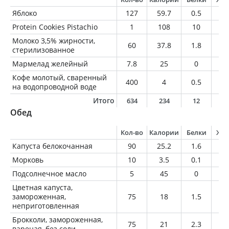
Яблоко
127
59.7
0.5
0.
Protein Cookies Pistachio
1
108
10
5.
Молоко 3,5% жирности,
60
37.8
1.8
2.
стерилизованное
Мармелад желейный
7.8
25
0
0
Кофе молотый, сваренный
400
4
0.5
0.
на водопроводной воде
Итого
634
234
12
7
Обед
Кол-во
Калории
Белки
Жи
Капуста белокочанная
90
25.2
1.6
0.
Морковь
10
3.5
0.1
0
Подсолнечное масло
5
45
0
5
Цветная капуста,
замороженная,
75
18
1.5
0.
неприготовленная
Брокколи, замороженная,
75
21
2.3
0.
вареная, без соли