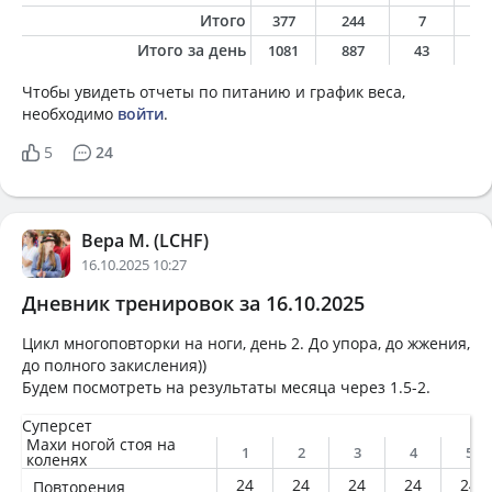
Итого
377
244
7
5
Итого за день
1081
887
43
3
Чтобы увидеть отчеты по питанию и график веса,
необходимо
войти
.
5
24
Вера М. (LCHF)
16.10.2025 10:27
Дневник тренировок за 16.10.2025
Цикл многоповторки на ноги, день 2. До упора, до жжения,
до полного закисления))
Будем посмотреть на результаты месяца через 1.5-2.
Суперсет
Махи ногой стоя на
1
2
3
4
5
коленях
24
24
24
24
24
Повторения