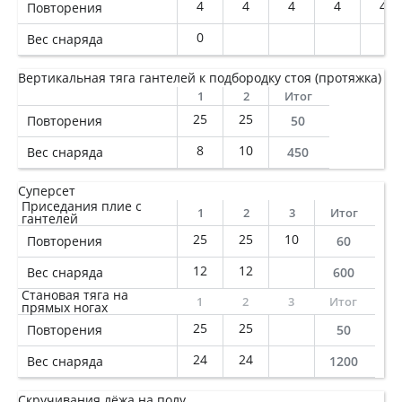
4
4
4
4
4
Повторения
0
Вес снаряда
Вертикальная тяга гантелей к подбородку стоя (протяжка)
1
2
Итог
25
25
Повторения
50
8
10
Вес снаряда
450
Суперсет
Приседания плие с
1
2
3
Итог
гантелей
25
25
10
Повторения
60
12
12
Вес снаряда
600
Становая тяга на
1
2
3
Итог
прямых ногах
25
25
Повторения
50
24
24
Вес снаряда
1200
Скручивания лёжа на полу