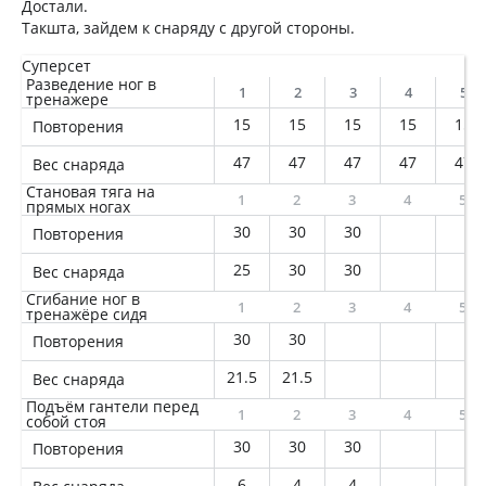
Достали.
Такшта, зайдем к снаряду с другой стороны.
Суперсет
Разведение ног в
1
2
3
4
5
тренажере
15
15
15
15
15
Повторения
47
47
47
47
47
Вес снаряда
Становая тяга на
1
2
3
4
5
прямых ногах
30
30
30
Повторения
25
30
30
Вес снаряда
Сгибание ног в
1
2
3
4
5
тренажёре сидя
30
30
Повторения
21.5
21.5
Вес снаряда
Подъём гантели перед
1
2
3
4
5
собой стоя
30
30
30
Повторения
6
4
4