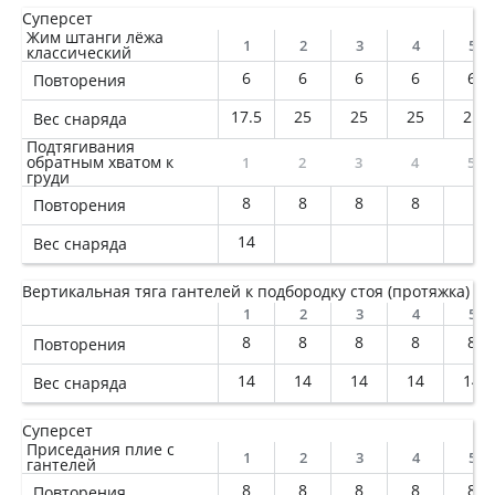
Суперсет
Жим штанги лёжа
1
2
3
4
5
классический
6
6
6
6
6
Повторения
17.5
25
25
25
25
Вес снаряда
Подтягивания
обратным хватом к
1
2
3
4
5
груди
8
8
8
8
Повторения
14
Вес снаряда
Вертикальная тяга гантелей к подбородку стоя (протяжка)
1
2
3
4
5
8
8
8
8
8
Повторения
14
14
14
14
14
Вес снаряда
Суперсет
Приседания плие с
1
2
3
4
5
гантелей
8
8
8
8
8
Повторения