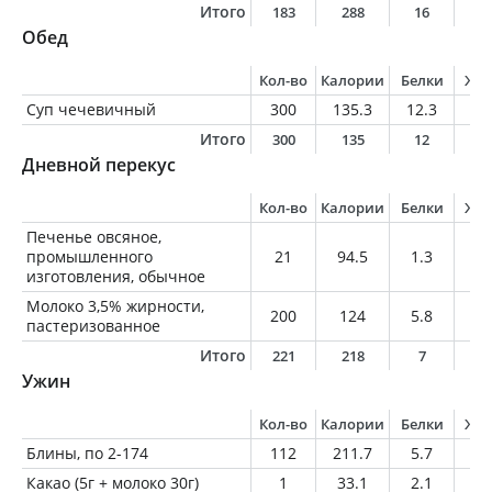
Итого
183
288
16
1
Обед
Кол-во
Калории
Белки
Жи
Суп чечевичный
300
135.3
12.3
1.
Итого
300
135
12
1
Дневной перекус
Кол-во
Калории
Белки
Жи
Печенье овсяное,
промышленного
21
94.5
1.3
3.
изготовления, обычное
Молоко 3,5% жирности,
200
124
5.8
7
пастеризованное
Итого
221
218
7
1
Ужин
Кол-во
Калории
Белки
Жи
Блины, по 2-174
112
211.7
5.7
3.
Какао (5г + молоко 30г)
1
33.1
2.1
1.