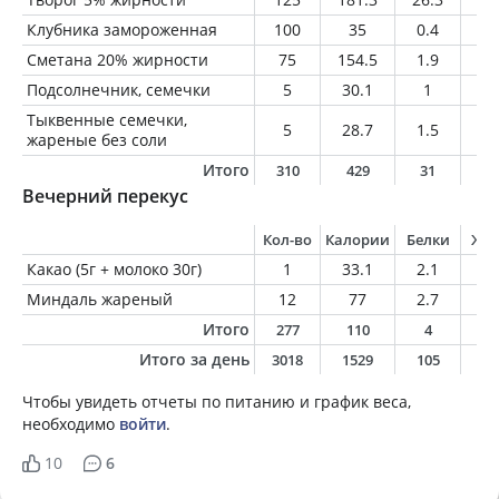
Клубника замороженная
100
35
0.4
0.
Сметана 20% жирности
75
154.5
1.9
1
Подсолнечник, семечки
5
30.1
1
2.
Тыквенные семечки,
5
28.7
1.5
2.
жареные без соли
Итого
310
429
31
2
Вечерний перекус
Кол-во
Калории
Белки
Жи
Какао (5г + молоко 30г)
1
33.1
2.1
1.
Миндаль жареный
12
77
2.7
6.
Итого
277
110
4
8
Итого за день
3018
1529
105
7
Чтобы увидеть отчеты по питанию и график веса,
необходимо
войти
.
10
6