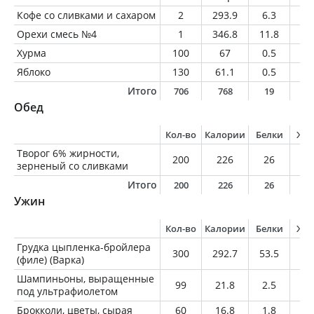
Кофе со сливками и сахаром
2
293.9
6.3
15
Орехи смесь №4
1
346.8
11.8
30
Хурма
100
67
0.5
0.
Яблоко
130
61.1
0.5
0.
Итого
706
768
19
4
Обед
Кол-во
Калории
Белки
Жи
Творог 6% жирности,
200
226
26
1
зерненый со сливками
Итого
200
226
26
1
Ужин
Кол-во
Калории
Белки
Жи
Грудка цыпленка-бройлера
300
292.7
53.5
8.
(филе) (Варка)
Шампиньоны, выращенные
99
21.8
2.5
0.
под ультрафиолетом
Брокколи, цветы, сырая
60
16.8
1.8
0.