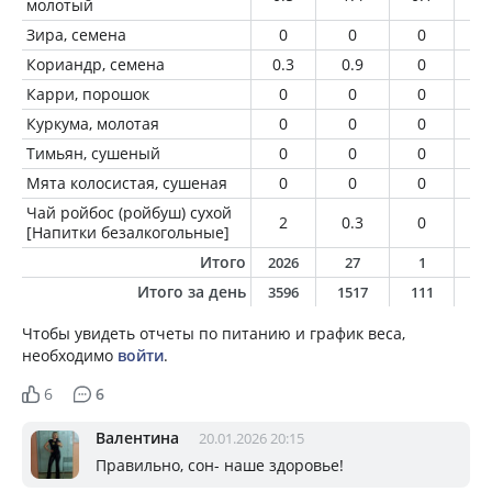
молотый
Зира, семена
0
0
0
0
Кориандр, семена
0.3
0.9
0
0.
Карри, порошок
0
0
0
0
Куркума, молотая
0
0
0
0
Тимьян, сушеный
0
0
0
0
Мята колосистая, сушеная
0
0
0
0
Чай ройбос (ройбуш) сухой
2
0.3
0
0
[Напитки безалкогольные]
Итого
2026
27
1
0
Итого за день
3596
1517
111
7
Чтобы увидеть отчеты по питанию и график веса,
необходимо
войти
.
6
6
Валентина
20.01.2026 20:15
Правильно, сон- наше здоровье!