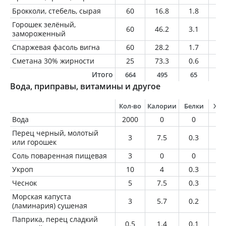
Брокколи, стебель, сырая
60
16.8
1.8
0.
Горошек зелёный,
60
46.2
3.1
0.
замороженный
Спаржевая фасоль вигна
60
28.2
1.7
0.
Сметана 30% жирности
25
73.3
0.6
7.
Итого
664
495
65
1
Вода, приправы, витамины и другое
Кол-во
Калории
Белки
Жи
Вода
2000
0
0
0
Перец черный, молотый
3
7.5
0.3
0.
или горошек
Соль поваренная пищевая
3
0
0
0
Укроп
10
4
0.3
0.
Чеснок
5
7.5
0.3
0
Морская капуста
3
5.7
0.2
0
(ламинария) сушеная
Паприка, перец сладкий
0.5
1.4
0.1
0.