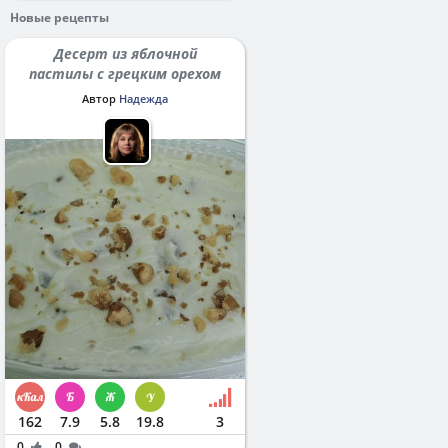
Новые рецепты
Десерт из яблочной
пастилы с грецким орехом
Автор
Надежда
162
7.9
5.8
19.8
3
0
0