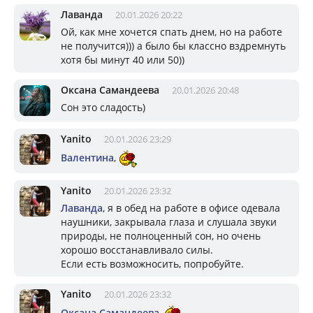
Лаванда
20.01.2026 20:22
Ой, как мне хочется спать днем, но на работе
не получится))) а было бы классно вздремнуть
хотя бы минут 40 или 50))
Оксана Самандеева
20.01.2026 20:48
Сон это сладость)
Yanito
20.01.2026 23:29
Валентина
,
Yanito
20.01.2026 23:32
Лаванда
, я в обед на работе в офисе одевала
наушники, закрывала глаза и слушала звуки
природы, не полноценный сон, но очень
хорошо восстанавливало силы.
Если есть возможносить, попробуйте.
Yanito
20.01.2026 23:32
Оксана Самандеева
,