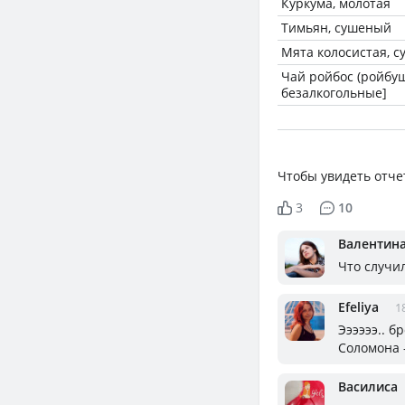
Куркума, молотая
Тимьян, сушеный
Мята колосистая, 
Чай ройбос (ройбуш
безалкогольные]
Чтобы увидеть отче
3
10
Валентин
Что случил
Efeliya
1
Ээээээ.. 
Соломона -
Василиса