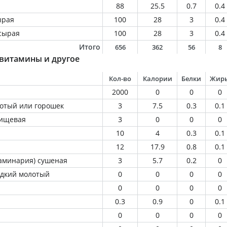
88
25.5
0.7
0.4
ырая
100
28
3
0.4
 сырая
100
28
3
0.4
Итого
656
362
56
8
 витамины и другое
Кол-во
Калории
Белки
Жир
2000
0
0
0
отый или горошек
3
7.5
0.3
0.1
пищевая
3
0
0
0
10
4
0.3
0.1
12
17.9
0.8
0.1
ламинария) сушеная
3
5.7
0.2
0
адкий молотый
0
0
0
0
0
0
0
0
0.3
0.9
0
0.1
0
0
0
0