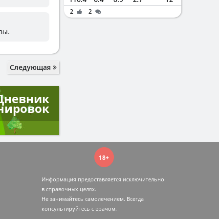
2
2
вы.
Следующая
Дневник
нировок
18+
Информация предоставляется исключительно
в справочных целях.
Не занимайтесь самолечением. Всегда
консультируйтесь c врачом.