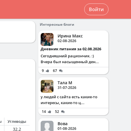
Войти
Интересные блоги
Ирина Макс
02-08-2026
Дневник питания за 02.08.2026
Сегодняшний рациончик. :)
Вчера был насыщенный ден...
9
67
Тала М
31-07-2026
у людей с сайта есть какие-то
интересы, какие-то ц...
14
52
ы
Углеводы
Вова
01-08-2026
32.2