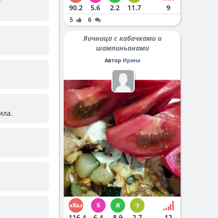
т
90.2
5.6
2.2
11.7
9
5
6
Яичница с кабачками и
шампиньонами
Автор
Ирина
ила.
116.4
6.4
8.9
2.7
12