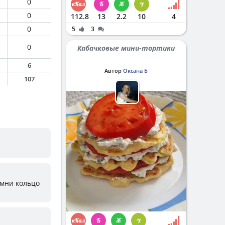
0
0
112.8
13
2.2
10
4
0
5
3
0
Кабачковые мини-тортики
6
Автор
Оксана Б
107
омни кольцо