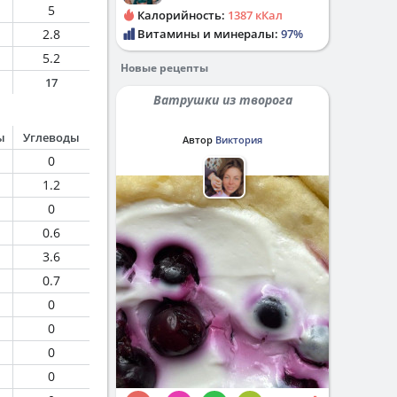
5
Калорийность:
1387 кКал
2.8
Витамины и минералы:
97%
5.2
Новые рецепты
17
Ватрушки из творога
ы
Углеводы
Автор
Виктория
0
1.2
0
0.6
3.6
0.7
0
0
0
0