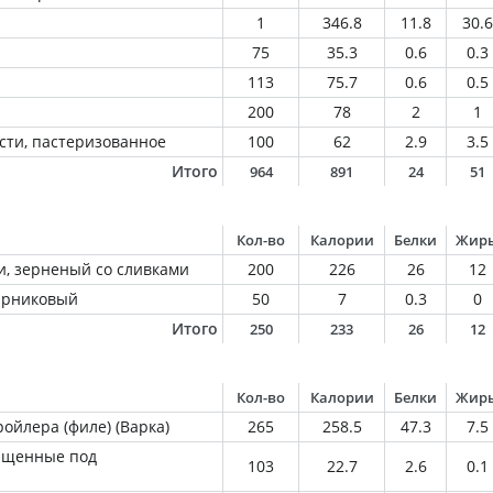
1
346.8
11.8
30.6
75
35.3
0.6
0.3
113
75.7
0.6
0.5
200
78
2
1
сти, пастеризованное
100
62
2.9
3.5
Итого
964
891
24
51
Кол-во
Калории
Белки
Жир
и, зерненый со сливками
200
226
26
12
парниковый
50
7
0.3
0
Итого
250
233
26
12
Кол-во
Калории
Белки
Жир
ойлера (филе) (Варка)
265
258.5
47.3
7.5
ащенные под
103
22.7
2.6
0.1