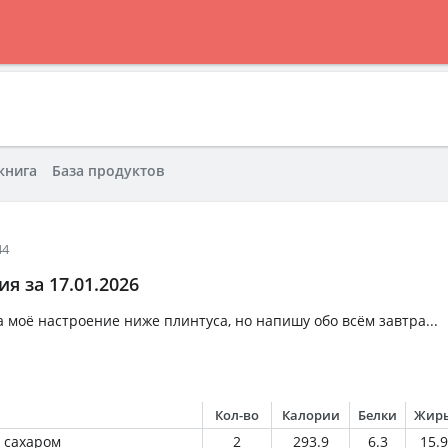
книга
База продуктов
44
я за 17.01.2026
а моё настроение ниже плинтуса, но напишу обо всём завтра...
Кол-во
Калории
Белки
Жир
и сахаром
2
293.9
6.3
15.9