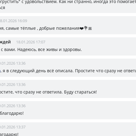
рустить" с удовольствием. Как ни странно, иногда это помогае
ься
8.01.2026 16:09
ня, самые тёплые , добрые пожелания❤️💐🎀
ождей
18.01.2026 17:07
с вами. Надеюсь, все живы и здоровы.
.01.2026 13:36
а
, я в следующий день всё описала. Простите что сразу не ответ
.01.2026 13:36
остите, что сразу не ответила. Буду стараться!
.01.2026 13:36
 благодарю!
.01.2026 13:37
лагодарю!