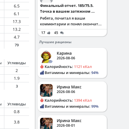
Финальный отчет. 185/75.5.
6.5
Точка в вашем затяжном ...
6.1
Ребята, почитал я ваши
17.3
комментарии и понял окончат...
13.2
17
45
4.7
Лучшие рационы
79
Карина
2026-08-06
ы
Углеводы
Калорийность:
1121 кКал
2
Витамины и минералы:
94%
1.9
3
Ирина Макс
2026-08-06
Калорийность:
1394 кКал
ы
Углеводы
Витамины и минералы:
99%
0.8
Ирина Макс
3.8
2026-08-01