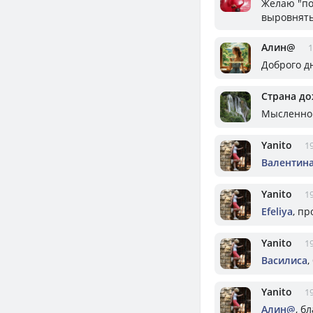
Желаю "пог
выровнят
Алин@
1
Доброго д
Страна д
Мысленно 
Yanito
19
Валентин
Yanito
19
Efeliya
, пр
Yanito
19
Василиса
,
Yanito
19
Алин@
, б