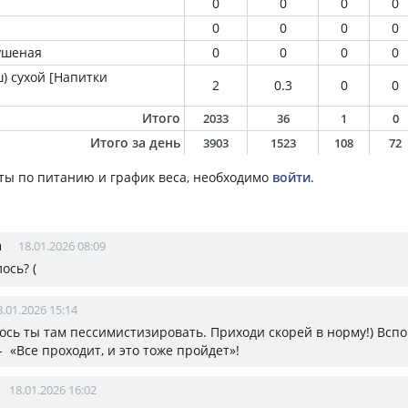
0
0
0
0
0
0
0
0
сушеная
0
0
0
0
) сухой [Напитки
2
0.3
0
0
Итого
2033
36
1
0
Итого за день
3903
1523
108
72
ты по питанию и график веса, необходимо
войти
.
а
18.01.2026 08:09
ось? (
8.01.2026 15:14
брось ты там пессимистизировать. Приходи скорей в норму!) Всп
 «Все проходит, и это тоже пройдет»!
18.01.2026 16:02