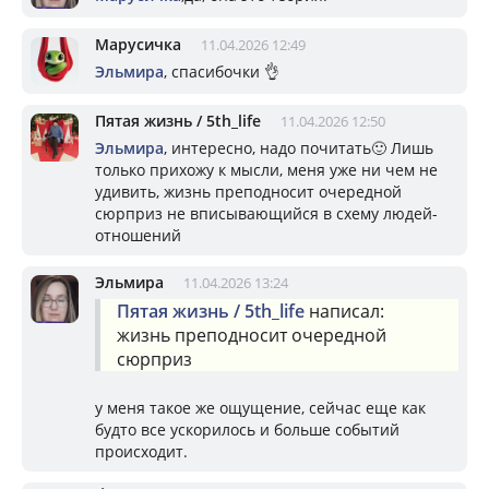
Марусичка
11.04.2026 12:49
Эльмира
, спасибочки 👌
Пятая жизнь / 5th_life
11.04.2026 12:50
Эльмира
, интересно, надо почитать🙂 Лишь
только прихожу к мысли, меня уже ни чем не
удивить, жизнь преподносит очередной
сюрприз не вписывающийся в схему людей-
отношений
Эльмира
11.04.2026 13:24
Пятая жизнь / 5th_life
написал:
жизнь преподносит очередной
сюрприз
у меня такое же ощущение, сейчас еще как
будто все ускорилось и больше событий
происходит.