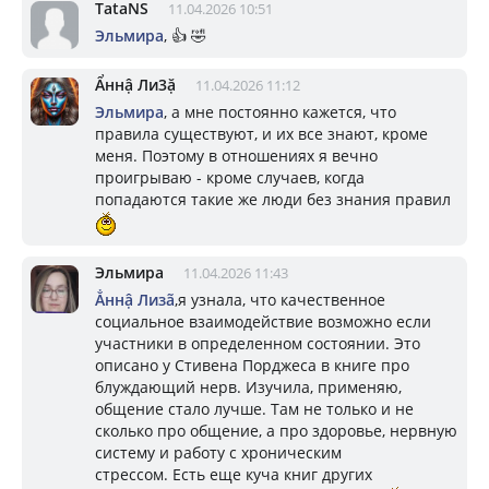
TataNS
11.04.2026 10:51
Эльмира
, 👍 🤣
Ẩннậ Ли3ặ
11.04.2026 11:12
Эльмира
, а мне постоянно кажется, что
правила существуют, и их все знают, кроме
меня. Поэтому в отношениях я вечно
проигрываю - кроме случаев, когда
попадаются такие же люди без знания правил
Эльмира
11.04.2026 11:43
Ẳннậ Лизã
,я узнала, что качественное
социальное взаимодействие возможно если
участники в определенном состоянии. Это
описано у Стивена Порджеса в книге про
блуждающий нерв. Изучила, применяю,
общение стало лучше. Там не только и не
сколько про общение, а про здоровье, нервную
систему и работу с хроническим
стрессом. Есть еще куча книг других