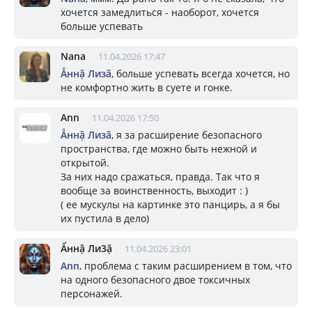
хочется замедлиться - наоборот, хочется
больше успевать
Nana
11.04.2026 17:47
Ẳннậ Лизã
, больше успевать всегда хочется, но
не комфортно жить в суете и гонке.
Ann
11.04.2026 17:50
Ẳннậ Лизã
, я за расширение безопасного
пространства, где можно быть нежной и
открытой.
За них надо сражаться, правда. Так что я
вообще за воинственность, выходит : )
( ее мускулы на картинке это панцирь, а я бы
их пустила в дело)
Ẩннậ Ли3ặ
11.04.2026 23:01
Ann
, проблема с таким расширением в том, что
на одного безопасного двое токсичных
персонажей.