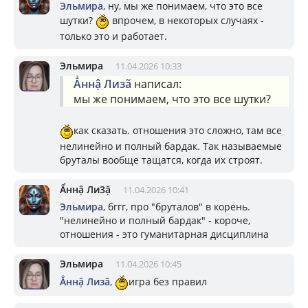
Эльмира
, ну, мы же понимаем, что это все
шутки?
впрочем, в некоторых случаях -
только это и работает.
Эльмира
11.04.2026 10:33
Ẳннậ Лизã
написал:
мы же понимаем, что это все шутки?
как сказать. отношения это сложно, там все
нелинейно и полный бардак. Так называемые
бруталы вообще тащатся, когда их строят.
Ẩннậ Ли3ặ
11.04.2026 10:41
Эльмира
, бггг, про "бруталов" в корень.
"нелинейно и полный бардак" - короче,
отношения - это гуманитарная дисциплина
Эльмира
11.04.2026 10:45
Ẳннậ Лизã
,
игра без правил