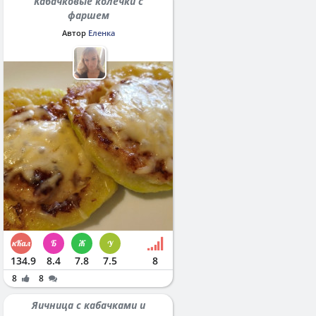
Кабачковые колечки с
фаршем
Автор
Еленка
134.9
8.4
7.8
7.5
8
8
8
Яичница с кабачками и