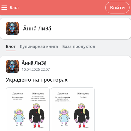
Войти
Блог
Ẩннậ Ли3ặ
Блог
Кулинарная книга
База продуктов
Ẩннậ Ли3ặ
10.04.2026 22:07
Украдено на просторах