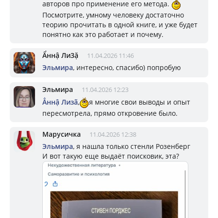
авторов про применение его метода.
Посмотрите, умному человеку достаточно
теорию прочитать в одной книге, и уже будет
понятно как это работает и почему.
Ẩннậ Ли3ặ
11.04.2026 11:46
Эльмира
, интересно, спасибо) попробую
Эльмира
11.04.2026 12:23
Ẳннậ Лизã
,
я многие свои выводы и опыт
пересмотрела, прямо откровение было.
Марусичка
11.04.2026 12:38
Эльмира
, я нашла только стенли Розенберг
И вот такую еще выдаёт поисковик, эта?