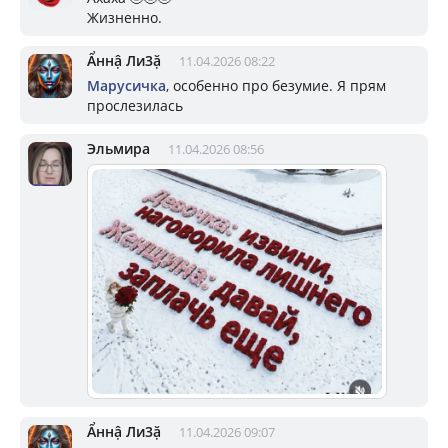
Жизненно.
Ẩннậ Ли3ặ
11.04.2026 08:22
Марусичка
, особенно про безумие. Я прям
прослезилась
Эльмира
11.04.2026 08:56
Ẩннậ Ли3ặ
11.04.2026 09:07