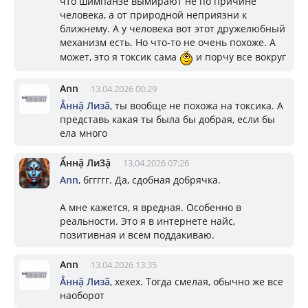
что шимпанзе вымирают не по причине
человека, а от природной неприязни к
ближнему. А у человека вот этот дружелюбный
механизм есть. Но что-то не очень похоже. А
может, это я токсик сама
и порчу все вокруг
Ann
13.04.2026 00:29
Ẳннậ Лизã
, ты вообще не похожа на токсика. А
представь какая ты была бы добрая, если бы
ела много
Ẩннậ Ли3ặ
13.04.2026 07:26
Ann
, бггггг. Да, сдобная добрячка.
А мне кажется, я вредная. Особенно в
реальности. Это я в интернете найс,
позитивная и всем поддакиваю.
Ann
13.04.2026 13:35
Ẳннậ Лизã
, хехех. Тогда смелая, обычно же все
наоборот