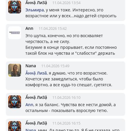
Ẩннậ Ли3ặ
11.04.2026 13:54
Эльмира
, у меня тоже. Интересно, это
возрастное или у всех...надо детей спросить
Ann
11.04.2026 15:42
Это шутка, конечно, но это восхваляет
черствость, а не силу.
Безумие в конце прорывает, если постоянно
такой блок на чувства и "слабости" держать
Nana
11.04.2026 15:49
Ẳннậ Лизã
, я думаю, что это возрастное.
Хочется уже замедлиться, чтобы было
комфортно, а все куда-то спешат, суетятся.
Ẩннậ Ли3ặ
11.04.2026 16:10
Ann
, я за баланс. Чувства все нести домой, а
остальным - показывать взрослую тетю.
Ẩннậ Ли3ặ
11.04.2026 16:15
Nana
, ммм. Да рано так-то. Я б не сказала, что