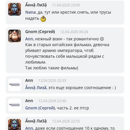
Ẩннậ Ли3ặ
11.04.2026 23:09
Nana
, да, тут или крестик снять, или трусы
надеть
Gnom (Сергей)
12.04.2026 06:24
Ann
, нежный воин - так романтично 😌
Как в старых китайских фильмах, девочка
убивает армию императора, чтоб
почувствовать себя малышкой рядом с
любимым.
Так люблю такие фильмы)
Ann
12.04.2026 22:35
Ẳннậ Лизã
, это еще хорошее соотношение : )
Ann
12.04.2026 22:40
Gnom (Сергей)
, часть 2. ее птср
Ẩннậ Ли3ặ
12.04.2026 22:55
Ann
, даже если соотношение 10 к одному, то