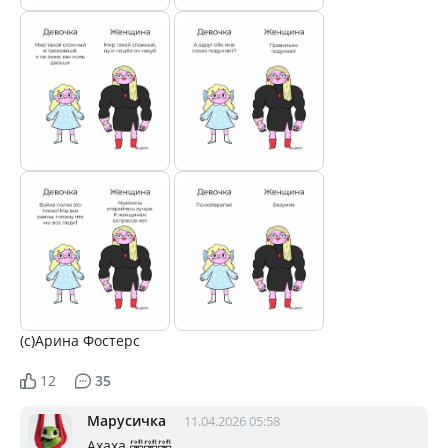
(с)Арина Фостерс
12
35
Марусичка
11.04.2026 05:58
Ахаха 🤣🤣🤣