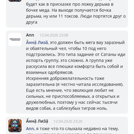
будет как в присказке про ложку дерьма в
бочке меда. На выходе получается бочка
дерьма, ну или 11 токсов. Люди портятся друг о
друга
Ann
12.04.2026 23:08
Ẳннậ Лизã
, это должен быть мега вау заразный
и обаятельный чел, чтобы 10 под него
подстроились. Это типа задание от Сатаны иди
испорть группу, это сложно. А группа уже
раскусила все плюшки комфорта быть собой и
взаимных одобрямсов.
Искренняя доброжелательность тоже
заразительна (я честно читала исследования).
Еще есть мнение, что эволюция любит не
сильных, не приспособляемых, а открытых и
дружелюбных, поэтому у нас сейчас тысячи
видов собак, а саблезубых тигров ноль.
Ẩннậ Ли3ặ
12.04.2026 23:26
Ann
, я тоже что-то слыхала недавно на тему,