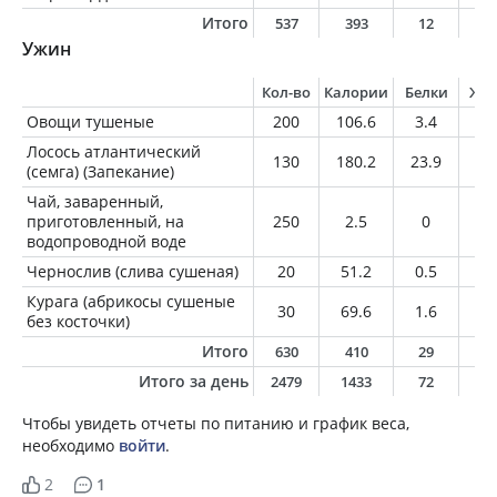
Итого
537
393
12
2
Ужин
Кол-во
Калории
Белки
Жи
Овощи тушеные
200
106.6
3.4
3
Лосось атлантический
130
180.2
23.9
9.
(семга) (Запекание)
Чай, заваренный,
приготовленный, на
250
2.5
0
0
водопроводной воде
Чернослив (слива сушеная)
20
51.2
0.5
0.
Курага (абрикосы сушеные
30
69.6
1.6
0.
без косточки)
Итого
630
410
29
1
Итого за день
2479
1433
72
7
Чтобы увидеть отчеты по питанию и график веса,
необходимо
войти
.
2
1