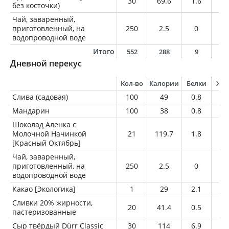
30
69.6
1.6
0.
без косточки)
Чай, заваренный,
приготовленный, на
250
2.5
0
0
водопроводной воде
Итого
552
288
9
1
Дневной перекус
Кол-во
Калории
Белки
Жи
Слива (садовая)
100
49
0.8
0.
Мандарин
100
38
0.8
0.
Шоколад Аленка с
Молочной Начинкой
21
119.7
1.8
8
[Красный Октябрь]
Чай, заваренный,
приготовленный, на
250
2.5
0
0
водопроводной воде
Какао [Экологика]
1
29
2.1
1
Сливки 20% жирности,
20
41.4
0.5
4
пастеризованные
Сыр твёрдый Dürr Classic
30
114
6.9
9.