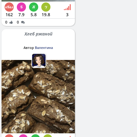
162
7.9
5.8
19.8
3
0
0
Хлеб ржаной
Автор
Валентина