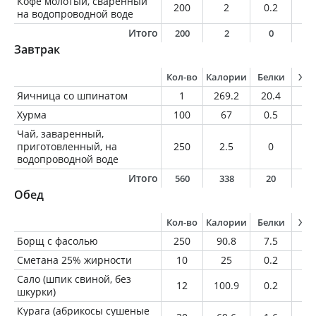
Кофе молотый, сваренный
200
2
0.2
0
на водопроводной воде
Итого
200
2
0
0
Завтрак
Кол-во
Калории
Белки
Жи
Яичница со шпинатом
1
269.2
20.4
19
Хурма
100
67
0.5
0.
Чай, заваренный,
приготовленный, на
250
2.5
0
0
водопроводной воде
Итого
560
338
20
1
Обед
Кол-во
Калории
Белки
Жи
Борщ с фасолью
250
90.8
7.5
2.
Сметана 25% жирности
10
25
0.2
2.
Сало (шпик свиной, без
12
100.9
0.2
11
шкурки)
Курага (абрикосы сушеные