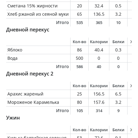
Сметана 15% жирности
20
32.4
0.5
3
Хлеб ржаной из сеяной муки
65
136.5
3.2
0.
Итого
535
365
10
1
Дневной перекус
Кол-во
Калории
Белки
Жи
Яблоко
86
40.4
0.3
0.
Вода
500
0
0
0
Итого
586
40
0
0
Дневной перекус 2
Кол-во
Калории
Белки
Жи
Арахис жареный
25
156.5
6.5
1
Мороженое Карамелька
80
157.6
3.2
6.
Итого
105
314
9
1
Ужин
Кол-во
Калории
Белки
Жи
Килька балтийская соленая
53
72.6
9.1
4