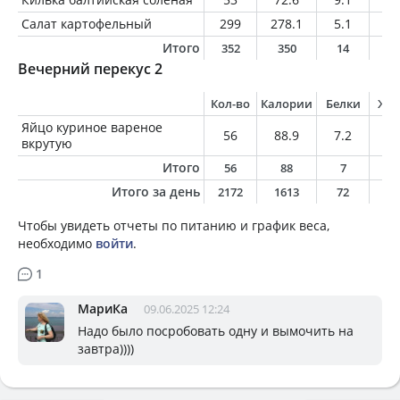
Салат картофельный
299
278.1
5.1
11
Итого
352
350
14
1
Вечерний перекус 2
Кол-во
Калории
Белки
Жи
Яйцо куриное вареное
56
88.9
7.2
6.
вкрутую
Итого
56
88
7
6
Итого за день
2172
1613
72
7
Чтобы увидеть отчеты по питанию и график веса,
необходимо
войти
.
1
МариКа
09.06.2025 12:24
Надо было посробовать одну и вымочить на
завтра))))