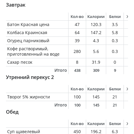
Завтрак
Кол-во
Калории
Белки
Жи
Батон Красная цена
47
120.3
3.5
1.
Колбаса Краинская
64
147.2
5.8
11
Огурец парниковый
39
4.3
0.3
0
Кофе растворимый,
280
5.6
0.3
0
приготовленный на воде
Сахар песок
8
31.9
0
0
Итого
438
309
9
1
Утренний перекус 2
Кол-во
Калории
Белки
Жи
Творог 5% жирности
100
145
21
5
Итого
100
145
21
5
Обед
Кол-во
Калории
Белки
Жи
Суп щавелевый
450
196.2
6.3
10