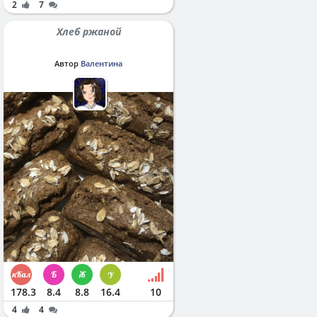
2
7
Хлеб ржаной
Автор
Валентина
178.3
8.4
8.8
16.4
10
4
4