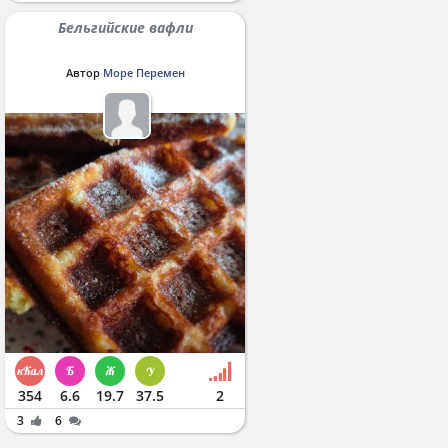
Бельгийские вафли
Автор
Море Перемен
354
6.6
19.7
37.5
2
3
6