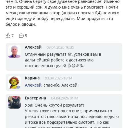
чем я. Очень берегу своё душевное равновесие. Именно
это и хороший сон, я думаю мне очень помогают. Почти
месяц как исключила сахар (анализ показал 6,4) немного
ещё подожду и пойду пересдавать. Мои продукты это
белок и овощи.
7
5
Алексей
03.04.2026 16:35
Отличный результат 💯, успехов вам в
дальнейшей работе к достижению
поставленных целей 👍😄🎉🥳
Карина
03.04.2026 18:14
Алексей
, спасибо, Алексей!
Екатерина
04.04.2026 01:41
Ура! Очень крутой результат!
У меня тоже вес пошел вниз, причем как-то
резко это стало заметно за последнюю неделю
и тоже все подозрительно смотрят. Но как
назло, вся движуха закончилась и выгулять