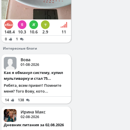
148.4
10.3
10.6
2.9
11
0
1
Интересные блоги
Вова
01-08-2026
Как я обманул систему, купил
мультиварку и стал 75...
Ребята, всем привет! Помните
меня? Того Вову, кото...
14
138
Ирина Макс
02-08-2026
Дневник питания за 02.08.2026