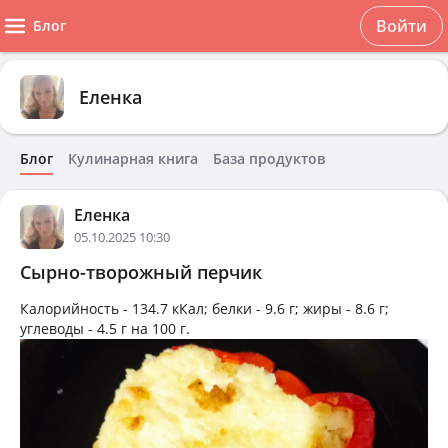
Войти
Блог
Еленка
Блог
Кулинарная книга
База продуктов
Еленка
05.10.2025 10:30
Сырно-творожный перчик
Калорийность -
134.7 кКал
; белки -
9.6 г
; жиры -
8.6 г
;
углеводы -
4.5 г
на
100 г
.