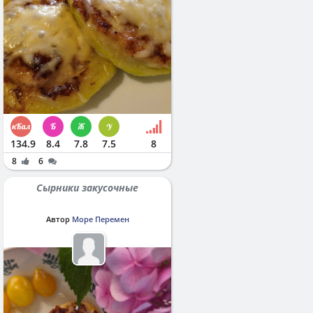
134.9
8.4
7.8
7.5
8
8
6
Сырники закусочные
Автор
Море Перемен