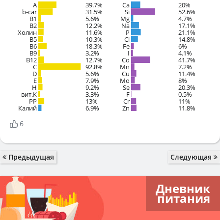
A
39.7%
Ca
20%
b-car
31.5%
Si
52.6%
В1
5.6%
Mg
4.7%
B2
12.2%
Na
17.1%
Холин
11.6%
P
21.1%
B5
10.3%
Cl
14.8%
B6
18.3%
Fe
6%
B9
3.2%
I
4.1%
B12
12.7%
Co
41.7%
C
92.8%
Mn
7.2%
D
5.6%
Cu
11.4%
E
7.9%
Mo
8%
H
9.2%
Se
20.3%
вит.К
3.3%
F
0.5%
PP
13%
Cr
11%
Калий
6.9%
Zn
11.8%
6
Предыдущая
Следующая
Дневник
питания