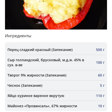
Ингредиенты
Перец сладкий красный (Запекание)
500 г
Сыр голландский, брусковый, м.д.ж. 45% в
100 г
сух. в-ве
Творог 9% жирности (Запекание)
60 г
Чеснок (Запекание)
5 г
Яйцо куриное вареное вкрутую
110 г
Майонез «Провансаль», 67% жирности
10 г