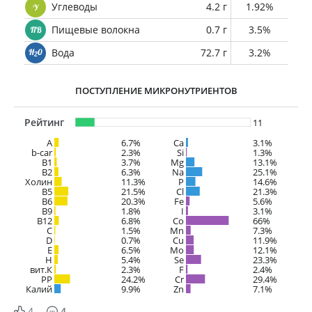
Углеводы
4.2 г
1.92%
Пищевые волокна
0.7 г
3.5%
Вода
72.7 г
3.2%
ПОСТУПЛЕНИЕ МИКРОНУТРИЕНТОВ
Рейтинг
11
A
6.7%
Ca
3.1%
b-car
2.3%
Si
1.3%
В1
3.7%
Mg
13.1%
B2
6.3%
Na
25.1%
Холин
11.3%
P
14.6%
B5
21.5%
Cl
21.3%
B6
20.3%
Fe
5.6%
B9
1.8%
I
3.1%
B12
6.8%
Co
66%
C
1.5%
Mn
7.3%
D
0.7%
Cu
11.9%
E
6.5%
Mo
12.1%
H
5.4%
Se
23.3%
вит.К
2.3%
F
2.4%
PP
24.2%
Cr
29.4%
Калий
9.9%
Zn
7.1%
4
4