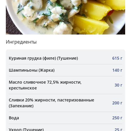
Ингредиенты
Куриная грудка (филе) (Тушение)
615 г
Шампиньоны (Жарка)
140 г
Масло сливочное 72,5% жирности,
30 г
крестьянское
Сливки 20% жирности, пастеризованные
200 г
(Запекание)
Вода
250 г
Укроп (Тушение)
25 г