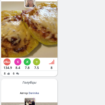
134.9
8.4
7.8
7.5
8
8
6
Голубцы
Автор
Darinika