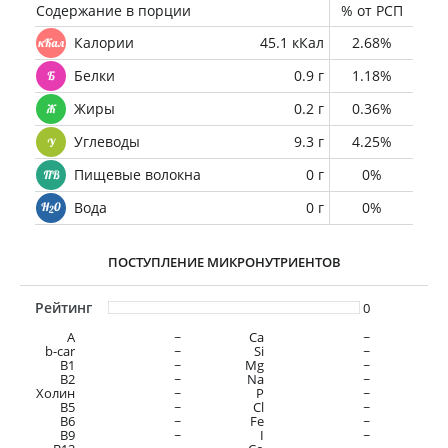
Содержание в порции
% от РСП
Калории
45.1 кКал
2.68%
Белки
0.9 г
1.18%
Жиры
0.2 г
0.36%
Углеводы
9.3 г
4.25%
Пищевые волокна
0 г
0%
Вода
0 г
0%
ПОСТУПЛЕНИЕ МИКРОНУТРИЕНТОВ
Рейтинг
0
A
~
Ca
~
b-car
~
Si
~
В1
~
Mg
~
B2
~
Na
~
Холин
~
P
~
B5
~
Cl
~
B6
~
Fe
~
B9
~
I
~