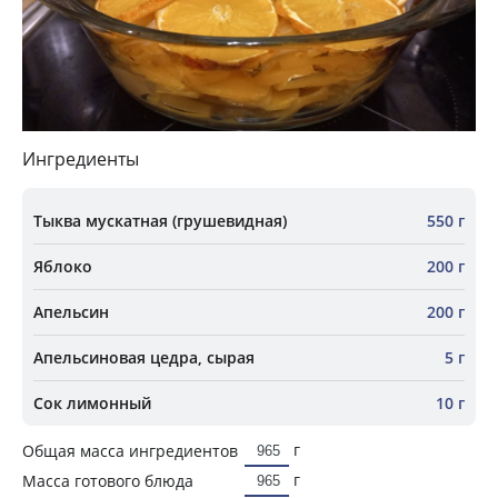
Ингредиенты
Тыква мускатная (грушевидная)
550 г
Яблоко
200 г
Апельсин
200 г
Апельсиновая цедра, сырая
5 г
Сок лимонный
10 г
г
Общая масса ингредиентов
г
Масса готового блюда