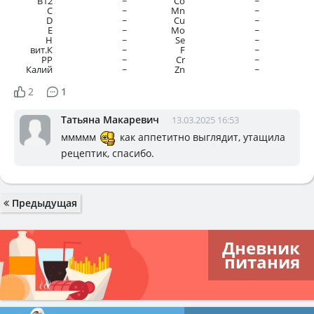
B12
~
Co
~
C
~
Mn
~
D
~
Cu
~
E
~
Mo
~
H
~
Se
~
вит.К
~
F
~
PP
~
Cr
~
Калий
~
Zn
~
2
1
Татьяна Макаревич
13.03.2025 16:53
ммммм
как аппетитно выглядит, утащила
рецептик, спасибо.
Предыдущая
Дневник
питания