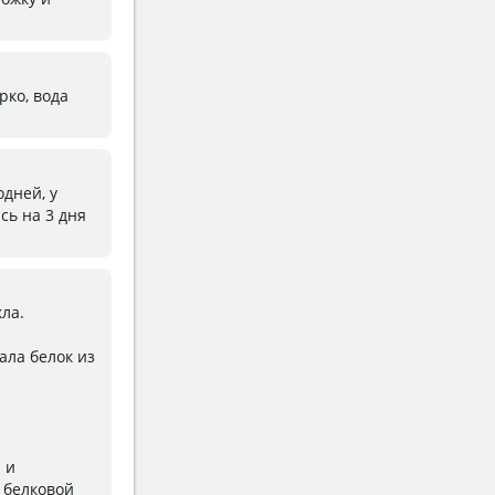
рко, вода
одней, у
сь на 3 дня
ла.
ала белок из
 и
 белковой