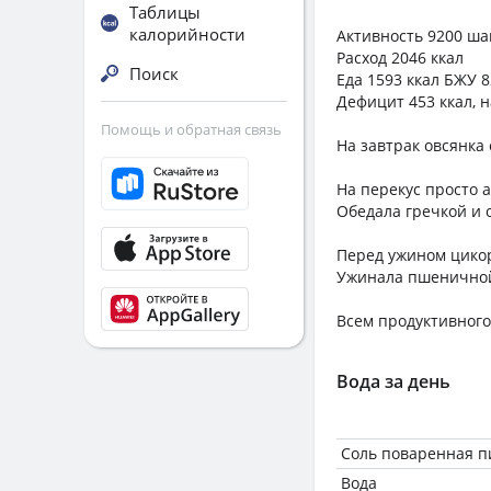
Таблицы
калорийности
Активность 9200 шаг
Расход 2046 ккал
Поиск
Еда 1593 ккал БЖУ 8
Дефицит 453 ккал, 
Помощь и обратная связь
На завтрак овсянка
На перекус просто 
Обедала гречкой и 
Перед ужином цикор
Ужинала пшеничной 
Всем продуктивного
Вода за день
Соль поваренная 
Вода