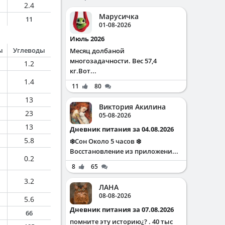
2.4
Марусичка
11
01-08-2026
Июль 2026
ы
Углеводы
Месяц долбаной
многозадачности. Вес 57,4
1.2
кг.Вот...
1.4
11
80
13
Виктория Акилина
23
05-08-2026
13
Дневник питания за 04.08.2026
5.8
❄️Сон Около 5 часов ❄️
Восстановление из приложени...
0.2
8
65
3.2
ЛАНА
08-08-2026
5.6
Дневник питания за 07.08.2026
66
помните эту историю¿? . 40 тыс