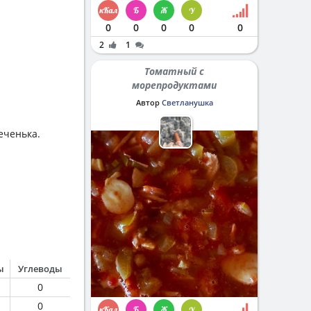
0
0
0
0
0
2
1
Томатный с
морепродуктами
Автор
Светланушка
еченька.
ы
Углеводы
0
0