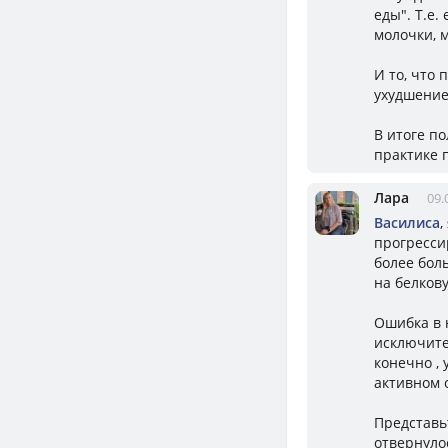
еды". Т.е.
молочки, м
И то, что 
ухудшение
В итоге п
практике п
Лара
09.
Василиса
,
прогресси
более бол
на белков
Ошибка в 
исключите
конечно ,
активном 
Представьт
отвернуло