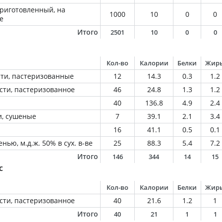
приготовленный, на
1000
10
0
0
е
Итого
2501
10
0
0
Кол-во
Калории
Белки
Жир
ти, пастеризованные
12
14.3
0.3
1.2
сти, пастеризованное
46
24.8
1.3
1.2
40
136.8
4.9
2.4
и, сушеные
7
39.1
2.1
3.4
16
41.1
0.5
0.1
нью, м.д.ж. 50% в сух. в-ве
25
88.3
5.4
7.2
Итого
146
344
14
15
с
Кол-во
Калории
Белки
Жир
сти, пастеризованное
40
21.6
1.2
1
Итого
40
21
1
1