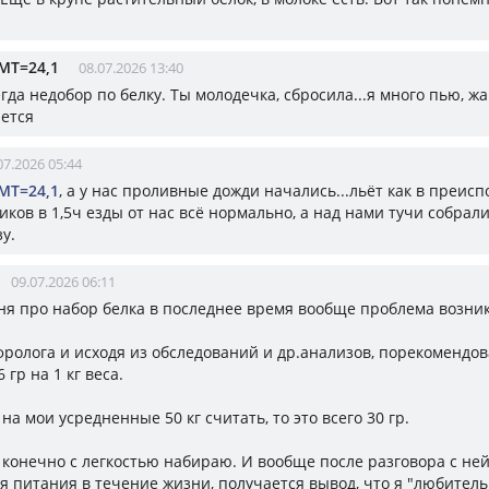
МТ=24,1
08.07.2026 13:40
гда недобор по белку. Ты молодечка, сбросила...я много пью, жа
ется
07.2026 05:44
МТ=24,1
, а у нас проливные дожди начались...льёт как в преисп
ков в 1,5ч езды от нас всё нормально, а над нами тучи собрали
у.
09.07.2026 06:11
еня про набор белка в последнее время вообще проблема возник
фролога и исходя из обследований и др.анализов, порекомендов
6 гр на 1 кг веса.
на мои усредненные 50 кг считать, то это всего 30 гр.
 конечно с легкостью набираю. И вообще после разговора с ней
я питания в течение жизни, получается вывод, что я "любитель