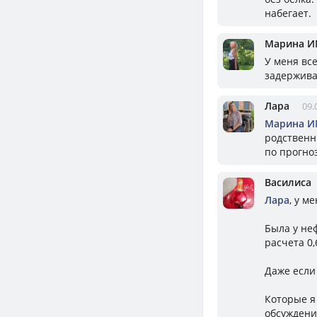
набегает.
Марина И
У меня все
задержива
Лара
09.
Марина И
родственни
по прогноз
Василиса
Лара
, у м
Была у не
расчета 0,
Даже если 
Которые я
обсуждени