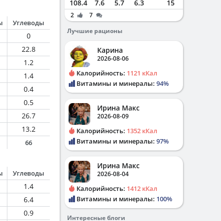
108.4
7.6
5.7
6.3
15
2
7
ы
Углеводы
Лучшие рационы
0
22.8
Карина
2026-08-06
1.2
Калорийность:
1121 кКал
1.4
Витамины и минералы:
94%
0.4
0.5
Ирина Макс
26.7
2026-08-09
13.2
Калорийность:
1352 кКал
Витамины и минералы:
97%
66
Ирина Макс
ы
Углеводы
2026-08-04
1.4
Калорийность:
1412 кКал
Витамины и минералы:
100%
6.4
0.9
Интересные блоги