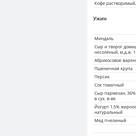
Кофе растворимый,
Ужин
Миндаль
Сыр и творог дома
несолёный, м.д.ж. 1
Абрикосовое варен
Пшеничная крупа
Персик
Сок томатный
Сыр пармезан, 36% 
в сух. в-ве
Йогурт 1,5% жирнос
натуральный
Мед пчелиный