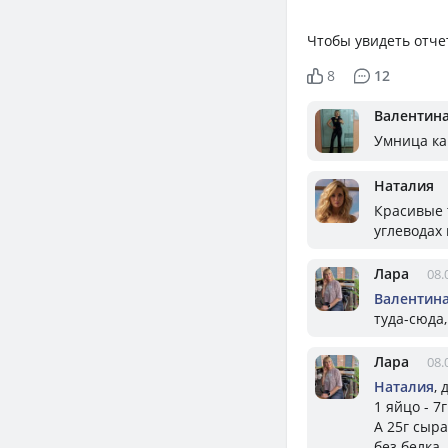
Чтобы увидеть отче
8
12
Валентин
Умница как
Наталия
Красивые 
углеводах
Лара
08.
Валентин
туда-сюда,
Лара
08.
Наталия
, 
1 яйцо - 7
А 25г сыра
без белка.