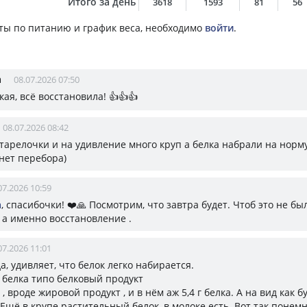
Итого за день
3618
1593
81
56
ты по питанию и график веса, необходимо
войти
.
а
08.07.2026 07:50
ая, всё восстановила! 👍👍👍
08.07.2026 08:42
тарелочки и на удивление много круп а белка набрали на норму
 нет перебора)
07.2026 10:59
а
, спасибочки! ❤️🙏 Посмотрим, что завтра будет. Чтоб это не б
 а именно восстановление .
07.2026 11:01
да, удивляет, что белок легко набирается.
г белка типо белковый продукт
 , вроде жировой продукт , и в нём аж 5,4 г белка. А на вид как б
 Ещё в крупе растительный белок, в молоке есть. Вот так понем