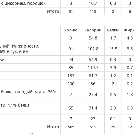
 с цикорием, порошок
3
10.7
0.3
0
Итого
51
118
2
6
Кол-во
Калории
Белки
Жир
9
54.8
1.7
4.8
шний 4% жирности,
91
102.8
15.5
3.6
6% в сух. в-ве
ье
24
54.9
0.3
0
35
119.7
3.9
0.7
137
61.7
1.2
0.1
200
36
2
0.2
белка, твердый, м.д.ж. 36%
7
27.4
2.5
1.8
ти, 4,1% белка,
55
31.4
2.3
0.8
7
23
0.1
0
Итого
565
511
29
12