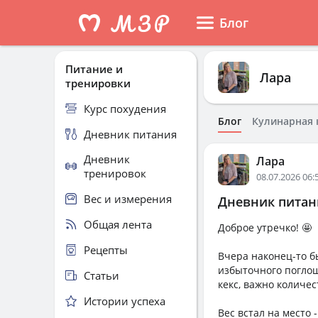
Блог
Питание и
Лара
тренировки
Курс похудения
Блог
Кулинарная 
Дневник питания
Дневник
Лара
тренировок
08.07.2026 06:
Вес и измерения
Дневник питани
Общая лента
Доброе утречко! 🤩
Рецепты
Вчера наконец-то б
избыточного поглощ
Статьи
кекс, важно количес
Истории успеха
Вес встал на место 