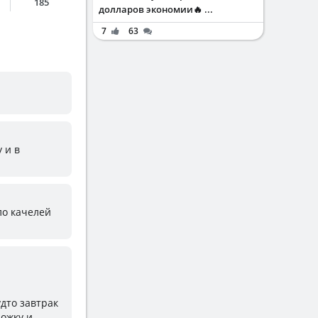
185
долларов экономии🔥 ...
7
63
 и в
ыло качелей
удто завтрак
ножку и