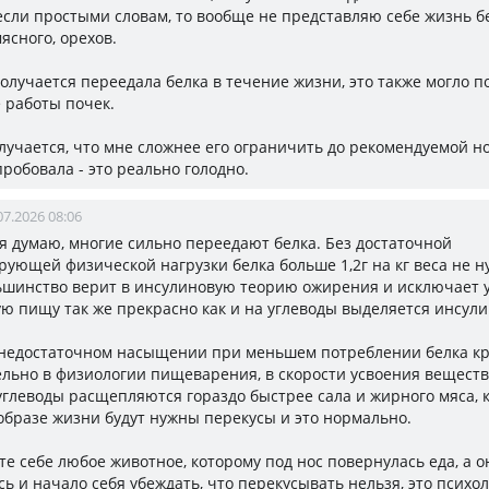
 если простыми словам, то вообще не представляю себе жизнь бе
ясного, орехов.
получается переедала белка в течение жизни, это также могло п
 работы почек.
олучается, что мне сложнее его ограничить до рекомендуемой н
робовала - это реально голодно.
07.2026 08:06
 я думаю, многие сильно переедают белка. Без достаточной
рующей физической нагрузки белка больше 1,2г на кг веса не н
ьшинство верит в инсулиновую теорию ожирения и исключает у
ую пищу так же прекрасно как и на углеводы выделяется инсули
недостаточном насыщении при меньшем потреблении белка кр
льно в физиологии пищеварения, в скорости усвоения веществ
 углеводы расщепляются гораздо быстрее сала и жирного мяса, 
образе жизни будут нужны перекусы и это нормально.
е себе любое животное, которому под нос повернулась еда, а он
сь и начало себя убеждать, что перекусывать нельзя, это психо