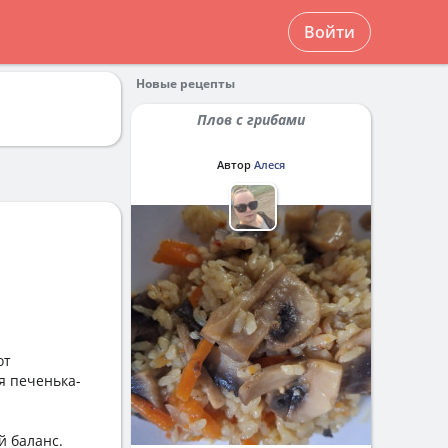
Войти
Новые рецепты
Плов с грибами
Автор
Алеся
от
я печенька-
й баланс.