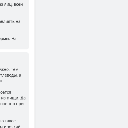
з яиц, всей
овлиять на
ормы. На
ужно. Тем
глеводы, а
н.
оется
 из пищи. Да,
конечно при
о такое,
логический