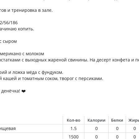
ов и тренировка в зале.
2/56/186
начинаю копить.
 с сыром
американо с молоком
остатками с выходных жареной свинины. На десерт конфета и п
ий и ложка мёда с фундуком.
кашей и томатным соком, творог с персиками.
 денёчка! ❤️
Кол-во
Калории
Белки
Жир
пищевая
1.5
0
0
0
1500
0
0
0