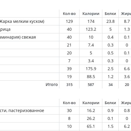
Кол-во
Калории
Белки
Жир
Жарка мелким куском)
129
174
23.8
8.7
дрица
40
123.2
5
1.3
ламинария) свежая
40
10
0.4
0.1
21
7.4
0.3
0
20
5
0.5
0.1
7
3.4
0.3
0
39
175.9
2.5
6.6
19
88.5
1.2
3.6
Итого
315
587
34
20
Кол-во
Калории
Белки
Жир
сти, пастеризованное
30
16.2
0.9
0.8
8
26.2
0.1
0
10
65.1
1.5
6.2