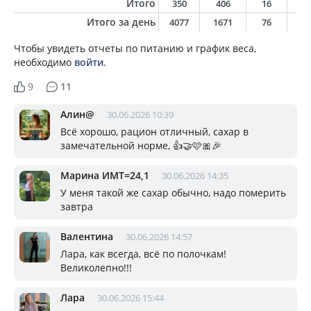
Итого
350
406
16
1
Итого за день
4077
1671
76
5
Чтобы увидеть отчеты по питанию и график веса,
необходимо
войти
.
9
11
Алин@
30.06.2026 10:39
Всё хорошо, рацион отличный, сахар в
замечательной норме, 👍🤝🩷🎀🎉
Марина ИМТ=24,1
30.06.2026 14:35
У меня такой же сахар обычно, надо померить
завтра
Валентина
30.06.2026 14:57
Лара, как всегда, всё по полочкам!
Великолепно!!!
Лара
30.06.2026 15:44