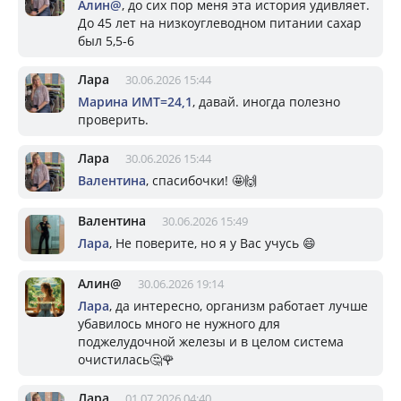
Алин@
, до сих пор меня эта история удивляет.
До 45 лет на низкоуглеводном питании сахар
был 5,5-6
Лара
30.06.2026 15:44
Марина ИМТ=24,1
, давай. иногда полезно
проверить.
Лара
30.06.2026 15:44
Валентина
, спасибочки! 🤩🙌
Валентина
30.06.2026 15:49
Лара
, Не поверите, но я у Вас учусь 😄
Алин@
30.06.2026 19:14
Лара
, да интересно, организм работает лучше
убавилось много не нужного для
поджелудочной железы и в целом система
очистилась🤔🌹
Лара
01.07.2026 04:40