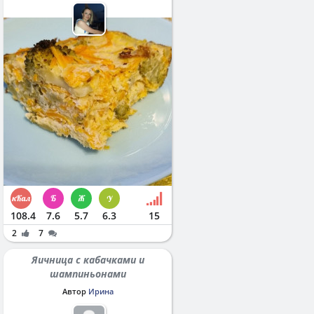
108.4
7.6
5.7
6.3
15
2
7
Яичница с кабачками и
шампиньонами
Автор
Ирина