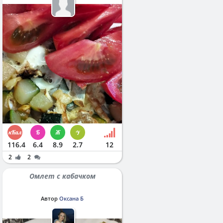
116.4
6.4
8.9
2.7
12
2
2
Омлет с кабачком
Автор
Оксана Б