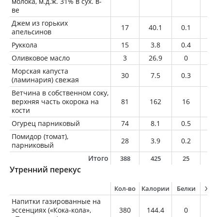
молока, м.д.ж. 31% в сух. в-
ве
Джем из горьких
17
40.1
0.1
0
апельсинов
Руккола
15
3.8
0.4
0.
Оливковое масло
3
26.9
0
3
Морская капуста
30
7.5
0.3
0.
(ламинария) свежая
Ветчина в собственном соку,
верхняя часть окорока на
81
162
16
10
кости
Огурец парниковый
74
8.1
0.5
0.
Помидор (томат),
28
3.9
0.2
0
парниковый
Итого
388
425
25
2
Утренний перекус
Кол-во
Калории
Белки
Жи
Напитки газированные на
эссенциях («Кока-кола»,
380
144.4
0
0