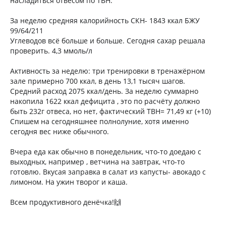
насладиться отвесом по ТВН.
За неделю средняя калорийность СКН- 1843 ккал БЖУ
99/64/211
Углеводов всё больше и больше. Сегодня сахар решала
проверить. 4,3 ммоль/л
Активность за неделю: три тренировки в тренажёрном
зале примерно 700 ккал, в день 13,1 тысяч шагов.
Средний расход 2075 ккал/день. За неделю суммарно
накопила 1622 ккал дефицита , это по расчёту должно
быть 232г отвеса, но нет, фактический ТВН= 71,49 кг (+10)
Спишем на сегодняшнее полнолуние, хотя именно
сегодня вес ниже обычного.
Вчера еда как обычно в понедельник, что-то доедаю с
выходных, например , ветчина на завтрак, что-то
готовлю. Вкусая заправка в салат из капусты- авокадо с
лимоном. На ужин творог и каша.
Всем продуктивного денёчка!🙌