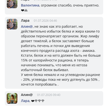
Валентина
, огромное спасибо, очень приятно.
❤️🙏
Лара
01.07.2026 04:46
Алин@
, не знаю как это работает, но
действительно избыток белка и жира каким-то
образом перенапрягает организм. Жир лимфу
делает тяжёлой, а белок заставляет больше
работать печень и почки для выведения
конечного продукта распада азота - амиака.
Кстати, белок и на кето должен быть не больше
15% от калорийности рациона, я теперь
начинаю понимать, что меня из кетоза
избыточный белок выбивал.
У меня белка немало и на углеводном рационе
- 20%, углеводы пока не могу дотянуть до 50% ,
хочется попробовать .
Алин@
01.07.2026 09:40
Лара
, ❤️🌹🌹🌹