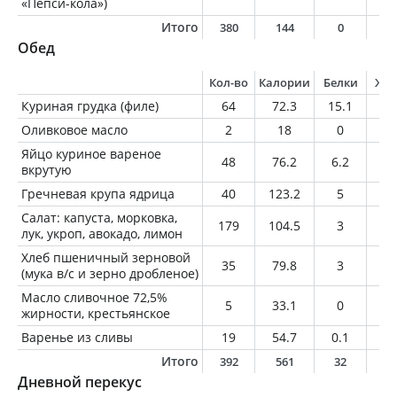
«Пепси-кола»)
Итого
380
144
0
0
Обед
Кол-во
Калории
Белки
Жи
Куриная грудка (филе)
64
72.3
15.1
1.
Оливковое масло
2
18
0
2
Яйцо куриное вареное
48
76.2
6.2
5.
вкрутую
Гречневая крупа ядрица
40
123.2
5
1.
Салат: капуста, морковка,
179
104.5
3
6.
лук, укроп, авокадо, лимон
Хлеб пшеничный зерновой
35
79.8
3
0.
(мука в/с и зерно дробленое)
Масло сливочное 72,5%
5
33.1
0
3.
жирности, крестьянское
Варенье из сливы
19
54.7
0.1
0.
Итого
392
561
32
2
Дневной перекус