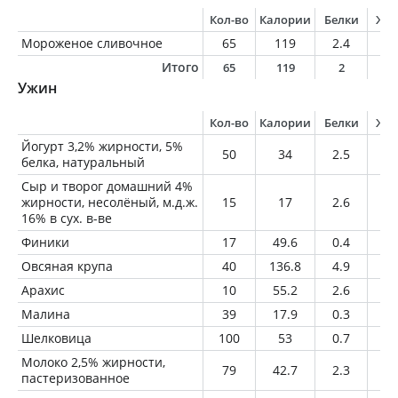
Кол-во
Калории
Белки
Жи
Мороженое сливочное
65
119
2.4
6.
Итого
65
119
2
6
Ужин
Кол-во
Калории
Белки
Жи
Йогурт 3,2% жирности, 5%
50
34
2.5
1.
белка, натуральный
Сыр и творог домашний 4%
жирности, несолёный, м.д.ж.
15
17
2.6
0.
16% в сух. в-ве
Финики
17
49.6
0.4
0.
Овсяная крупа
40
136.8
4.9
2.
Арахис
10
55.2
2.6
4.
Малина
39
17.9
0.3
0.
Шелковица
100
53
0.7
0.
Молоко 2,5% жирности,
79
42.7
2.3
2
пастеризованное