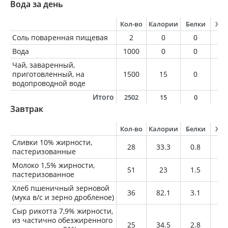
Вода за день
Кол-во
Калории
Белки
Жи
Соль поваренная пищевая
2
0
0
0
Вода
1000
0
0
0
Чай, заваренный,
приготовленный, на
1500
15
0
0
водопроводной воде
Итого
2502
15
0
0
Завтрак
Кол-во
Калории
Белки
Жи
Сливки 10% жирности,
28
33.3
0.8
2.
пастеризованные
Молоко 1,5% жирности,
51
23
1.5
0.
пастеризованное
Хлеб пшеничный зерновой
36
82.1
3.1
0.
(мука в/с и зерно дробленое)
Сыр рикотта 7,9% жирности,
из частично обезжиренного
25
34.5
2.8
2