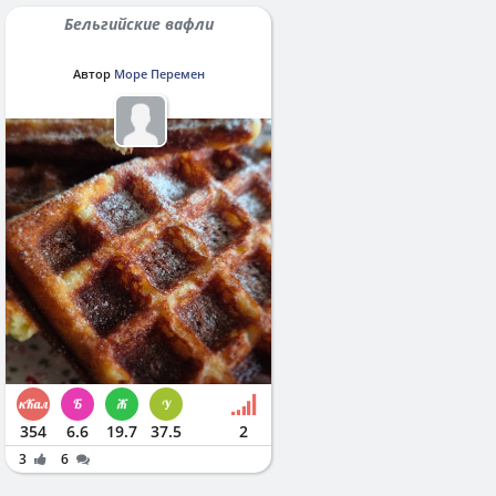
Бельгийские вафли
Автор
Море Перемен
354
6.6
19.7
37.5
2
3
6