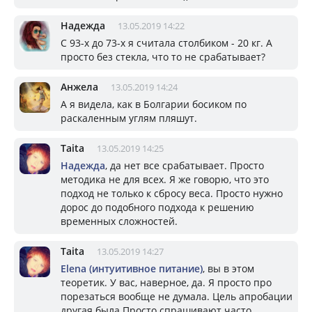
Надежда
13.05.2019 14:22
С 93-х до 73-х я считала столбиком - 20 кг. А
просто без стекла, что то не срабатывает?
Анжела
13.05.2019 14:24
А я видела, как в Болгарии босиком по
раскаленным углям пляшут.
Taita
13.05.2019 14:25
Надежда
, да нет все срабатывает. Просто
методика не для всех. Я же говорю, что это
подход не только к сбросу веса. Просто нужно
дорос до подобного подхода к решению
временных сложностей.
Taita
13.05.2019 14:27
Elena (интуитивное питание)
, вы в этом
теоретик. У вас, наверное, да. Я просто про
порезаться вообще не думала. Цель апробации
другая была Просто спрашивают часто.