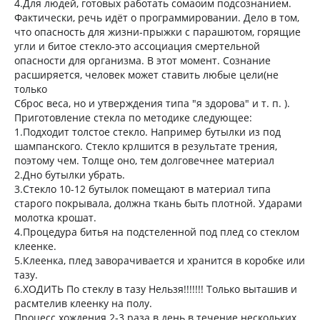
4.Для людей, готовых работать сомаоим подсознанием.
Фактически, речь идёт о программировании. Дело в том,
что опасность для жизни-прыжки с парашютом, горящие
угли и битое стекло-это ассоциация смертельной
опасности для организма. В этот момент. Сознание
расширяется, человек может ставить любые цели(не
только
Сброс веса, но и утверждения типа "я здорова" и т. п. ).
Приготовление стекла по методике следующее:
1.Подходит толстое стекло. Например бутылки из под
шампанского. Стекло крлшится в результате трения,
поэтому чем. Толще оно, тем долговечнее материал
2.Дно бутылки убрать.
3.Стекло 10-12 бутылок помещают в материал типа
старого покрывала, должна ткань быть плотной. Ударами
молотка крошат.
4.Процедура битья на подстеленной под плед со стеклом
клеенке.
5.Клеенка, плед заворачивается и хранится в коробке или
тазу.
6.ХОДИТЬ По стеклу в тазу Нельзя!!!!!!! Только выташив и
расмтелив клеенку на полу.
Процесс хождения 2-3 раза в день в течение нескольких