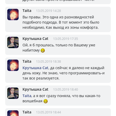
Taita
13.05.2019 14:28
Вы правы. Это одна из разновидностей
подобного подхода. В тот момент это было
необходимо, Как выход из зоны комфорта.
Крутышка Cat
13.05.2019 17:35
Ой, я б прошлась, только по Вашему уже
набитому
Taita
13.05.2019 18:38
Крутышка Cat
, да сейчас я далеко не каждый
день хожу. Не знаю, чего программировать-и
так все реализуется.
Крутышка Cat
13.05.2019 18:40
Taita
, а я вот сразу поняла, что вы какая-то
волшебная
Taita
13.05.2019 18:44