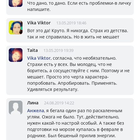
Что дано, то дано. Если есть проблемки-в личку
напишите.
Vika Viktor
13.05.2019 18:46
Вот это да! Круто. Я никогда. Страх из детства.
так и не справилась. Но в жить не мешает
Taita
13.05.2019 19:39
Vika Viktor
, согласна, что необязательно.
Страхи есть у всех. Вы молодец, что не
боритесь, а сосуществуйте с ним. Поэтому и не
мешает. Просто это черта характера-
попробовать. Апробировать. Применять.
Удивляться результату.
Лина
24.08.2019 14:22
Анжела
, я бегала один раз по раскаленным
углям. Ожога не было. Тут, действительно,
нужен какой-то настрой особый. А также без
подготовки на морозе купалась в феврале в
роднике. Был бешеный прилив энергии.