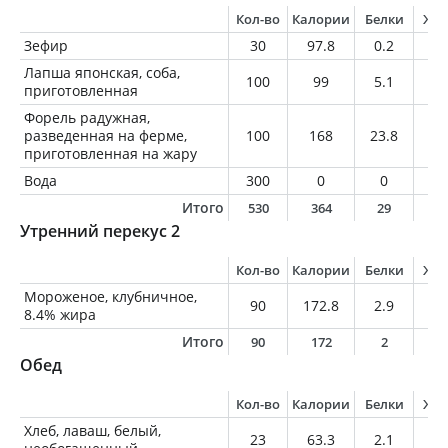
Кол-во
Калории
Белки
Жи
Зефир
30
97.8
0.2
0
Лапша японская, соба,
100
99
5.1
0.
приготовленная
Форель радужная,
разведенная на ферме,
100
168
23.8
7.
приготовленная на жару
Вода
300
0
0
0
Итого
530
364
29
7
Утренний перекус 2
Кол-во
Калории
Белки
Жи
Мороженое, клубничное,
90
172.8
2.9
7.
8.4% жира
Итого
90
172
2
7
Обед
Кол-во
Калории
Белки
Жи
Хлеб, лаваш, белый,
23
63.3
2.1
0.