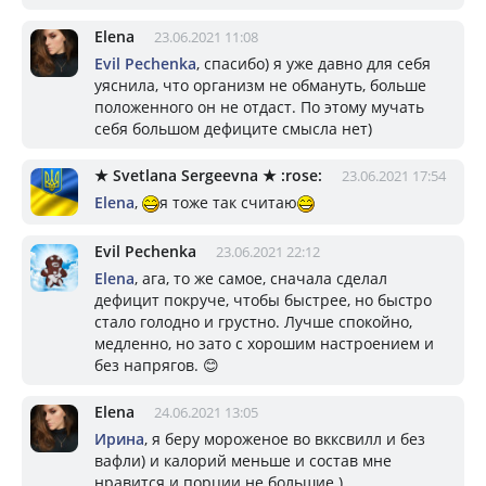
Elena
23.06.2021 11:08
Evil Pechenka
, спасибо) я уже давно для себя
уяснила, что организм не обмануть, больше
положенного он не отдаст. По этому мучать
себя большом дефиците смысла нет)
★ Svetlana Sergeevna ★ :rose:
23.06.2021 17:54
Elena
,
я тоже так считаю
Evil Pechenka
23.06.2021 22:12
Elena
, ага, то же самое, сначала сделал
дефицит покруче, чтобы быстрее, но быстро
стало голодно и грустно. Лучше спокойно,
медленно, но зато с хорошим настроением и
без напрягов. 😊
Elena
24.06.2021 13:05
Ирина
, я беру мороженое во вкксвилл и без
вафли) и калорий меньше и состав мне
нравится и порции не большие )