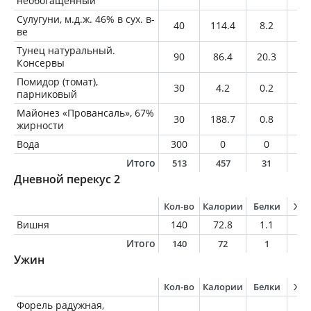
необогащенный
Сулугуни, м.д.ж. 46% в сух. в-
40
114.4
8.2
8.
ве
Тунец натуральный.
90
86.4
20.3
0.
Консервы
Помидор (томат),
30
4.2
0.2
0
парниковый
Майонез «Провансаль», 67%
30
188.7
0.8
20
жирности
Вода
300
0
0
0
Итого
513
457
31
2
Дневной перекус 2
Кол-во
Калории
Белки
Жи
Вишня
140
72.8
1.1
0.
Итого
140
72
1
0
Ужин
Кол-во
Калории
Белки
Жи
Форель радужная,