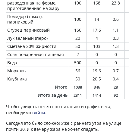
разведенная на ферме,
100
168
23.8
7.
приготовленная на жару
Помидор (томат),
100
14
0.6
0
парниковый
Огурец парниковый
160
17.6
1.1
0.
Лук зеленый (перо)
20
4
0.3
0
Сметана 20% жирности
50
103
1.3
1
Соль поваренная пищевая
2
0
0
0
Вода
500
0
0
0
Морковь
56
19.6
0.7
0.
Клубника
50
20.5
0.4
0.
Итого
1038
346
28
1
Итого за день
2311
1414
92
6
Чтобы увидеть отчеты по питанию и график веса,
необходимо
войти
.
Сегодня это было сложно! Уже с раннего утра на улице
почти 30, и к вечеру жара не хочет спадать.