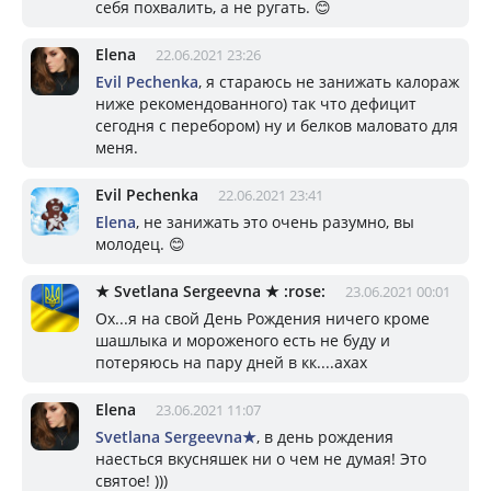
себя похвалить, а не ругать. 😊
Elena
22.06.2021 23:26
Evil Pechenka
, я стараюсь не занижать калораж
ниже рекомендованного) так что дефицит
сегодня с перебором) ну и белков маловато для
меня.
Evil Pechenka
22.06.2021 23:41
Elena
, не занижать это очень разумно, вы
молодец. 😊
★ Svetlana Sergeevna ★ :rose:
23.06.2021 00:01
Ох...я на свой День Рождения ничего кроме
шашлыка и мороженого есть не буду и
потеряюсь на пару дней в кк....ахах
Elena
23.06.2021 11:07
Svetlana Sergeevna★
, в день рождения
наесться вкусняшек ни о чем не думая! Это
святое! )))