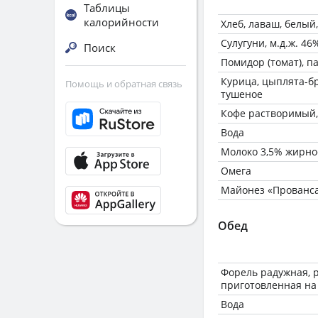
Таблицы
калорийности
Хлеб, лаваш, белы
Сулугуни, м.д.ж. 46%
Поиск
Помидор (томат), 
Курица, цыплята-бр
Помощь и обратная связь
тушеное
Кофе растворимый,
Вода
Молоко 3,5% жирно
Омега
Майонез «Прованса
Обед
Форель радужная, 
приготовленная на
Вода