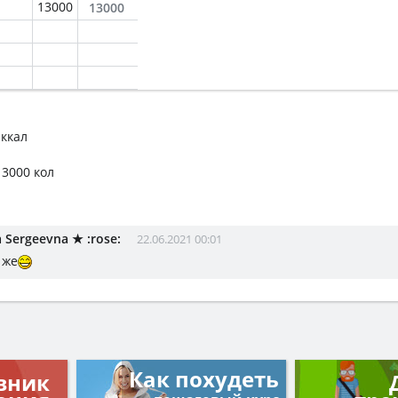
13000
13000
 ккал
13000 кол
 Sergeevna ★ :rose:
22.06.2021 00:01
 же
Как похудеть
вник