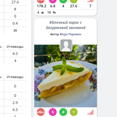
27.6
178.2
6.8
4
27.6
7
8
4
10
0
Яблочный пирог с
0.4
йогуртовой заливкой
36
Автор
Море Перемен
ы
Углеводы
4.5
4
ы
Углеводы
0
0
2.9
6.5
1