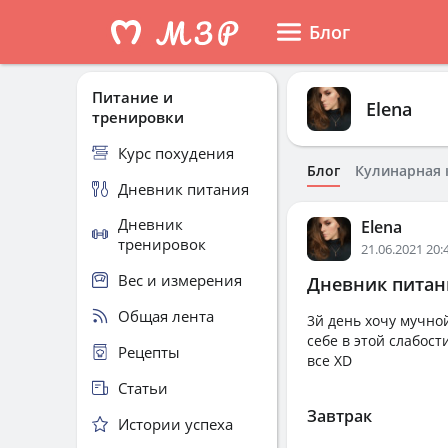
Блог
Питание и
Elena
тренировки
Курс похудения
Блог
Кулинарная 
Дневник питания
Дневник
Elena
тренировок
21.06.2021 20:
Вес и измерения
Дневник питани
Общая лента
3й день хочу мучно
себе в этой слабост
Рецепты
все XD
Статьи
Завтрак
Истории успеха