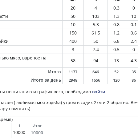
20
4
0.3
0
ости
50
103
1.3
10
10
5.3
0.8
0.1
150
61.5
1.2
0.6
ейки
400
50
6.8
2.4
3
7.4
0.5
0
лько мясо, вареное на
58
94
13
4.3
Итого
1177
646
52
35
Итого за день
2948
1656
120
86
ты по питанию и график веса, необходимо
войти
.
пасает) любимая моя ходьба) утром в садик 2км и 2 обратно. В
пару намотать)
время)
1
Итог
10000
10000