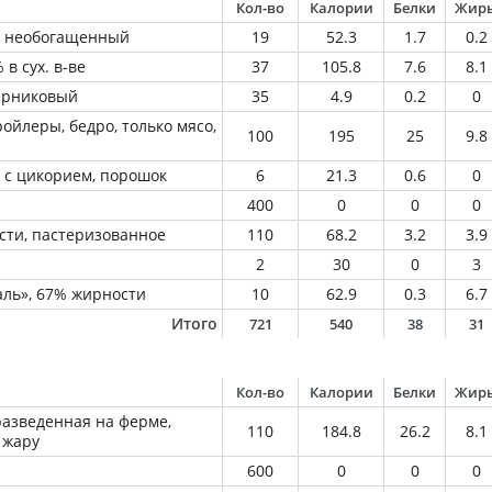
Кол-во
Калории
Белки
Жир
й, необогащенный
19
52.3
1.7
0.2
 в сух. в-ве
37
105.8
7.6
8.1
парниковый
35
4.9
0.2
0
ойлеры, бедро, только мясо,
100
195
25
9.8
 с цикорием, порошок
6
21.3
0.6
0
400
0
0
0
сти, пастеризованное
110
68.2
3.2
3.9
2
30
0
3
ль», 67% жирности
10
62.9
0.3
6.7
Итого
721
540
38
31
Кол-во
Калории
Белки
Жир
разведенная на ферме,
110
184.8
26.2
8.1
 жару
600
0
0
0