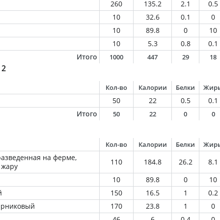
260
135.2
2.1
0.5
10
32.6
0.1
0
10
89.8
0
10
10
5.3
0.8
0.1
Итого
1000
447
29
18
 2
Кол-во
Калории
Белки
Жир
50
22
0.5
0.1
Итого
50
22
0
0
Кол-во
Калории
Белки
Жир
разведенная на ферме,
110
184.8
26.2
8.1
 жару
10
89.8
0
10
й
150
16.5
1
0.2
парниковый
170
23.8
1
0
46
6
0.4
0