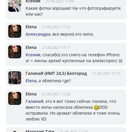
Ксения
21.06.2021 17:09
Какие фотки хорошие! На что фотографируете
или как?
Elena
21.06.2021 17:16
Александра
, все верно) это липа.
Elena
21.06.2021 17:17
Ксения
, спасибо) это снято на телефон iPhone
xr + линзы apexel купленные на алиэкспресс )))
ГалинаЯ (ИМТ 24,5) Белгород
21.06.2021 17:17
Elena
, а облепиха где?
Elena
21.06.2021 17:20
ГалинаЯ
, это я вот толко сейчас поняла, что
вместо липы написала облепиха
DDD
исправила. Но аромат облепихи я тоже очень
люблю XD
Margaret Tate
21.06.2021 17:45