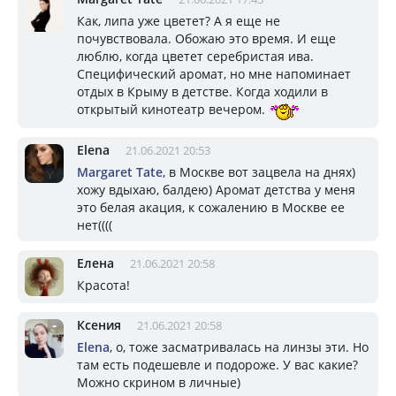
Как, липа уже цветет? А я еще не
почувствовала. Обожаю это время. И еще
люблю, когда цветет серебристая ива.
Специфический аромат, но мне напоминает
отдых в Крыму в детстве. Когда ходили в
открытый кинотеатр вечером.
Elena
21.06.2021 20:53
Margaret Tate
, в Москве вот зацвела на днях)
хожу вдыхаю, балдею) Аромат детства у меня
это белая акация, к сожалению в Москве ее
нет((((
Елена
21.06.2021 20:58
Красота!
Ксения
21.06.2021 20:58
Elena
, о, тоже засматривалась на линзы эти. Но
там есть подешевле и подороже. У вас какие?
Можно скрином в личные)