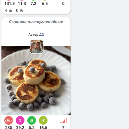
131.9
11.3
7.2
6.5
0
4
3
Сырники низкоуглеводные
Автор
ДД
286
39.2
6.2
16.6
7