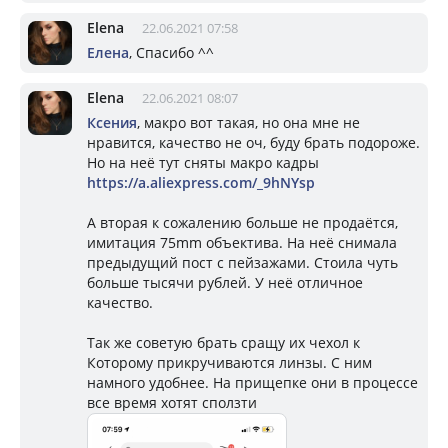
Elena
22.06.2021 07:58
Елена
, Спасибо ^^
Elena
22.06.2021 08:07
Ксения
, макро вот такая, но она мне не
нравится, качество не оч, буду брать подороже.
Но на неё тут сняты макро кадры
https://a.aliexpress.com/_9hNYsp
А вторая к сожалению больше не продаётся,
имитация 75mm объектива. На неё снимала
предыдущий пост с пейзажами. Стоила чуть
больше тысячи рублей. У неё отличное
качество.
Так же советую брать сращу их чехол к
Которому прикручиваются линзы. С ним
намного удобнее. На прищепке они в процессе
все время хотят сползти