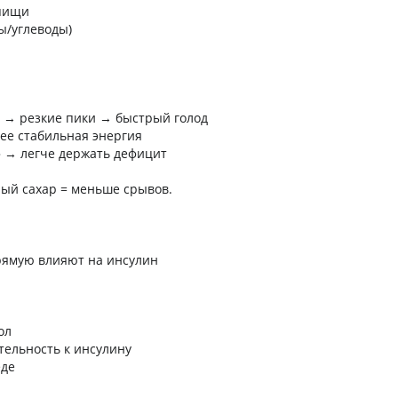
 пищи
ы/углеводы)
 → резкие пики → быстрый голод
лее стабильная энергия
 → легче держать дефицит
ый сахар = меньше срывов.
прямую влияют на инсулин
ол
тельность к инсулину
еде