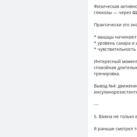
Физическая активно
глюкозы — через
G
Практически это зн
* мышцы начинают 
* уровень сахара и
* чувствительность
Интересный момент
спокойная длительна
тренировка.
Вывод №4: движение
инсулинорезистент
---
5. Важна не только е
Я раньше смотрел т