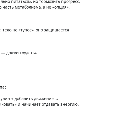
льно питаться», но тормозить прогресс.
 часть метаболизма, а не «опция».
: тело не «тупое», оно защищается
 — должен худеть»
я
апас
сулин + добавить движение →
иковать» и начинает отдавать энергию.