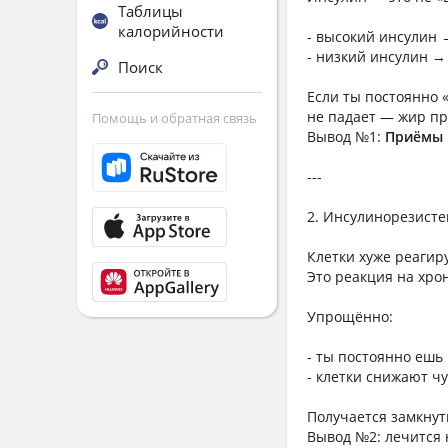
Таблицы
калорийности
- высокий инсулин 
- низкий инсулин →
Поиск
Если ты постоянно 
не падает — жир пр
Помощь и обратная связь
Вывод №1:
Приёмы 
---
2. Инсулинорезисте
Клетки хуже реагир
Это реакция на хро
Упрощённо:
- ты постоянно ешь
- клетки снижают ч
Получается замкнут
Вывод №2: лечится 