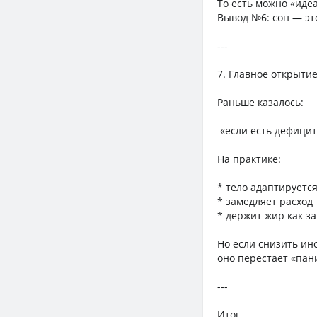
То есть можно «идеа
Вывод №6: сон — это
---
7. Главное открытие
Раньше казалось:
«если есть дефицит
На практике:
* тело адаптируетс
* замедляет расход
* держит жир как з
Но если снизить ин
оно перестаёт «пан
---
Итог