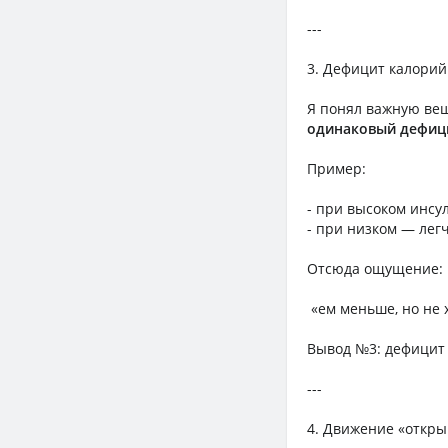
---
3. Дефицит калорий
Я понял важную ве
одинаковый дефици
Пример:
- при высоком инсу
- при низком — легч
Отсюда ощущение:
«ем меньше, но не 
Вывод №3: дефицит 
---
4. Движение «откры