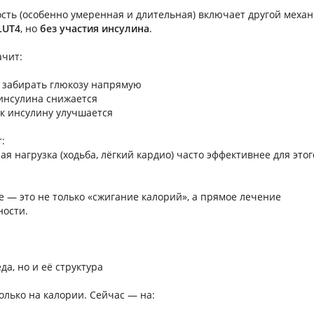
сть (особенно умеренная и длительная) включает другой механ
LUT4
, но
без участия инсулина
.
ачит:
забирать глюкозу напрямую
 инсулина снижается
 к инсулину улучшается
:
я нагрузка (ходьба, лёгкий кардио) часто эффективнее для этог
 — это не только «сжигание калорий», а прямое лечение
ности.
да, но и её структура
олько на калории. Сейчас — на: