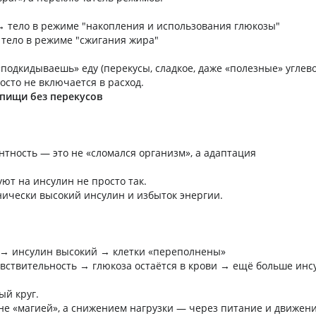
→ тело в режиме "накопления и использования глюкозы"
 тело в режиме "сжигания жира"
«подкидываешь» еду (перекусы, сладкое, даже «полезные» углев
осто не включается в расход.
пищи без перекусов
нтность — это не «сломался организм», а адаптация
уют на инсулин не просто так.
нически высокий инсулин и избыток энергии.
 → инсулин высокий → клетки «переполнены»
увствительность → глюкоза остаётся в крови → ещё больше инс
ый круг.
не «магией», а снижением нагрузки — через питание и движени