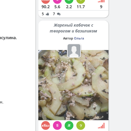
90.2
5.6
2.2
11.7
9
5
7
Жареный кабачок с
творогом и базиликом
нсулина.
Автор
Ольга
н.