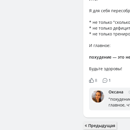
Я для себя пересобр
* не только "сколько
* не только дефици
* не только тренир
И главное:
похудение — это не
Будьте здоровы!
8
1
Оксана
"похудение
главное, ч
Предыдущая