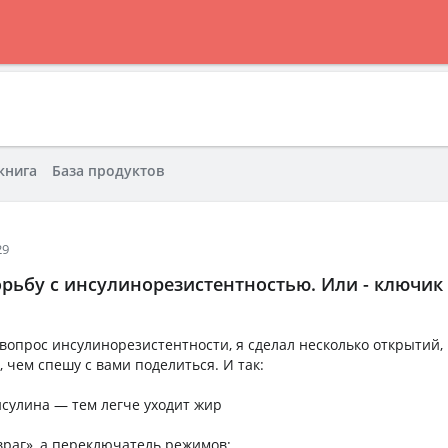
книга
База продуктов
29
рьбу с инсулинорезистентностью. Или - ключик
вопрос инсулинорезистентности, я сделал несколько открытий,
 чем спешу с вами поделиться. И так:
нсулина — тем легче уходит жир
враг», а переключатель режимов: