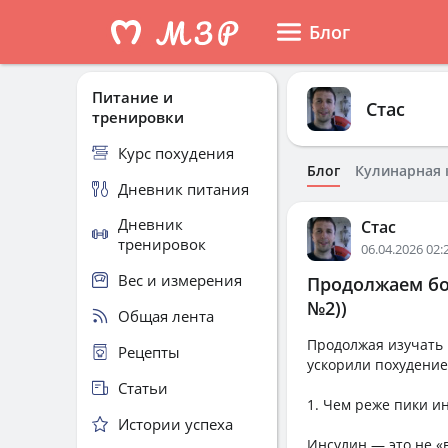
Блог
Питание и
Стас
тренировки
Курс похудения
Блог
Кулинарная 
Дневник питания
Дневник
Стас
тренировок
06.04.2026 02:
Вес и измерения
Продолжаем бо
№2))
Общая лента
Продолжая изучать 
Рецепты
ускорили похудение,
Статьи
1. Чем реже пики и
Истории успеха
Инсулин — это не «