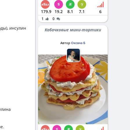
179.9
19.2
8.1
7.1
6
1
0
оды), инсулин
Кабачковые мини-тортики
Автор
Оксана Б
улина
е.