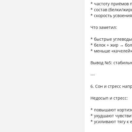
* частоту приёмов
* состав (белки/жир
* скорость усвоения
Что заметил:
* быстрые углеводы
* белок + жир → бо
* меньше «качелей»
Вывод №5: стабильн
---
6. Сон и стресс на
Недосып и стресс:
* повышают кортиз
* ухудшают чувстви
* усиливают тягу к 