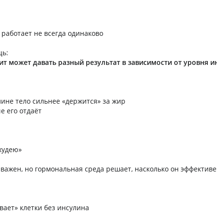
 работает не всегда одинаково
щь:
т может давать разный результат в зависимости от уровня и
лине тело сильнее «держится» за жир
е его отдаёт
худею»
важен, но гормональная среда решает, насколько он эффективе
вает» клетки без инсулина