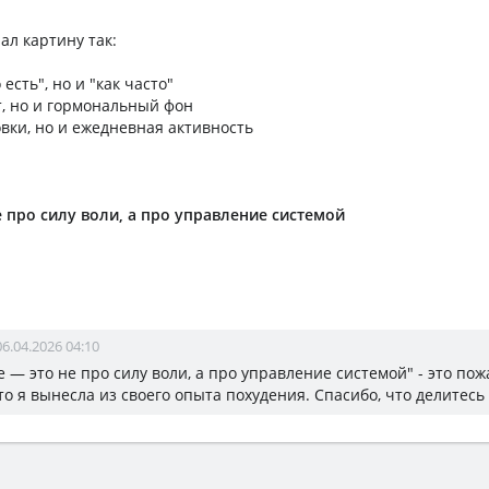
ал картину так:
 есть", но и "как часто"
т, но и гормональный фон
овки, но и ежедневная активность
 про силу воли, а про управление системой
06.04.2026 04:10
 — это не про силу воли, а про управление системой" - это пож
то я вынесла из своего опыта похудения. Спасибо, что делитесь