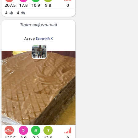
207.5
17.8
10.9
9.8
0
4
4
Торт вафельный
Автор
Евгений К
126.5
8.9
3.2
13.9
0