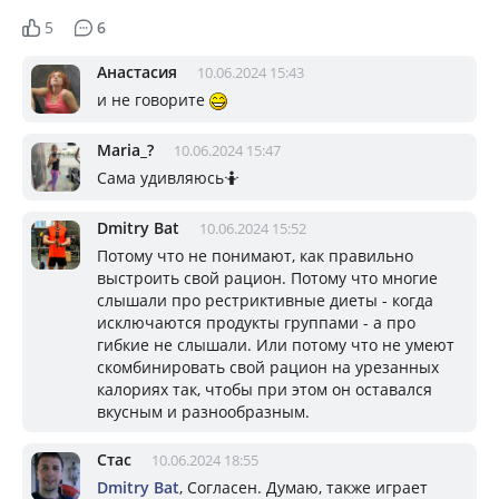
5
6
Анастасия
10.06.2024 15:43
и не говорите
Mariа_?
10.06.2024 15:47
Сама удивляюсь🤷
Dmitry Bat
10.06.2024 15:52
Потому что не понимают, как правильно
выстроить свой рацион. Потому что многие
слышали про рестриктивные диеты - когда
исключаются продукты группами - а про
гибкие не слышали. Или потому что не умеют
скомбинировать свой рацион на урезанных
калориях так, чтобы при этом он оставался
вкусным и разнообразным.
Стас
10.06.2024 18:55
Dmitry Bat
, Согласен. Думаю, также играет