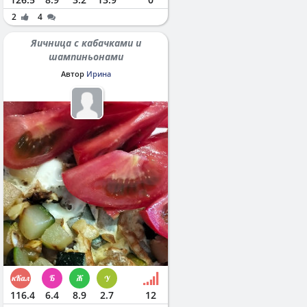
2
4
Яичница с кабачками и
шампиньонами
Автор
Ирина
116.4
6.4
8.9
2.7
12