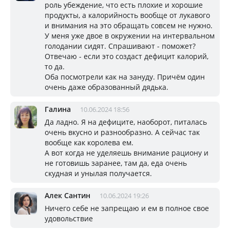
роль убеждение, что есть плохие и хорошие
продукты, а калорийность вообще от лукавого
и внимания на это обращать совсем не нужно.
У меня уже двое в окружении на интервальном
голодании сидят. Спрашивают - поможет?
Отвечаю - если это создаст дефицит калорий,
то да.
Оба посмотрели как на зануду. Причём один
очень даже образованный дядька.
Галина
10.06.2024 18:56
Да ладно. Я на дефиците, наоборот, питалась
очень вкусно и разнообразно. А сейчас так
вообще как королева ем.
А вот когда не уделяешь внимание рациону и
не готовишь заранее, там да, еда очень
скудная и унылая получается.
Алек Сантин
10.06.2024 19:26
Ничего себе не запрещаю и ем в полное свое
удовольствие