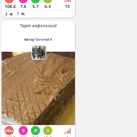
108.4
7.6
5.7
6.3
15
2
7
Торт вафельный
Автор
Евгений К