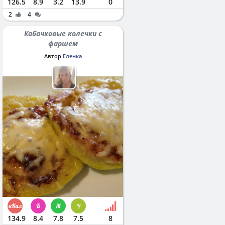
126.5
8.9
3.2
13.9
0
2
4
Кабачковые колечки с
фаршем
Автор
Еленка
134.9
8.4
7.8
7.5
8