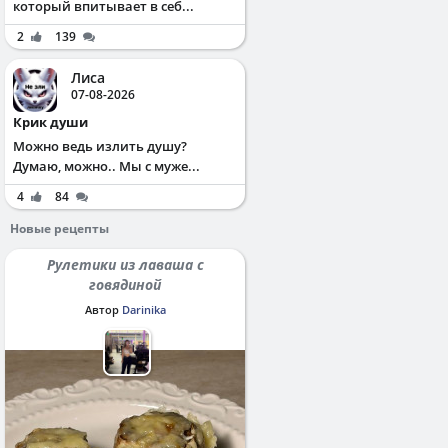
который впитывает в себ...
2
139
Лиса
07-08-2026
Крик души
Можно ведь излить душу?
Думаю, можно.. Мы с муже...
4
84
Новые рецепты
Рулетики из лаваша с
говядиной
Автор
Darinika