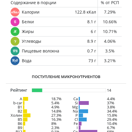
Содержание в порции
% от РСП
Калории
122.8 кКал
7.29%
Белки
8.1 г
10.66%
Жиры
6 г
10.71%
Углеводы
8.9 г
4.06%
Пищевые волокна
0.7 г
3.5%
Вода
73 г
3.21%
ПОСТУПЛЕНИЕ МИКРОНУТРИЕНТОВ
Рейтинг
14
A
18.7%
Ca
4.4%
b-car
5.4%
Si
37%
В1
4.9%
Mg
3.8%
B2
14.8%
Na
34.4%
Холин
27.3%
P
15.8%
B5
16.3%
Cl
29.4%
B6
8%
Fe
10.4%
B9
2.3%
I
6.7%
B12
9.1%
Co
68%