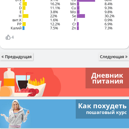
C
16.2%
Mn
8.4%
D
11.1%
Cu
9.3%
E
3.8%
Mo
9.8%
H
22%
Se
30.2%
вит.К
1.6%
F
0.9%
PP
12.2%
Cr
6.9%
Калий
7.5%
Zn
7.3%
4
Предыдущая
Следующая
Дневник
питания
Как похудеть
пошаговый курс